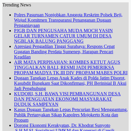
Trending News
Polres Pasuruan Nonjobkan Anggota Reskrim Polsek Beji,
Wujud Komitmen Transparansi Penanganan Dugaan
Penganiayaan
PJGB DAN PENGUSAHA MUDA MOCH YASIN
GELAR TURNAMEN CATUR UMUM DI DESA
NGBLAK BALUNG PANGGANG
Apresiasi Pengadilan Tinggi Surabaya: Respons Cepat
Gugatan Banding Perdata Sumenep, Harapan Pencari
Keadilan
AIR MATA PERPISAHAN: KOMBES KETUT AGUS
TINGGALKAN BALI, RESMI JADI PEMERIKSA
PROPAM MADYA TK.III DIV PROPAM MABES POLRI
Dugaan Tangkap Lepas Anak Kades di Polda Jatim Disorot,
Kasubdit Bungkam Saat Dikonfirmasi, PH Berinisial B Akui
Jadi Penghubung
KUDORI, S.H. BAWA VISI PEMBANGUNAN DESA
DAN PENGUATAN EKONOMI MASYARAKAT
DUDUK SAMPEYAN
Kasus Dugaan Tangkap Lepas Pencurian Besi Menggantung,
Publik Pertanyakan Sikap Kapolres Mojokerto Kota dan
Propam
Dorong Ekonomi Kerakyatan, Dr. Khodrat Sunyoto
.S.H.M.SI. Sosialisasi UMKM dan Koperasi di Gresik