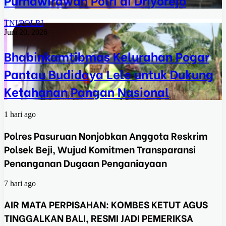
TNI/POLRI
Juni 20, 2026
Bhabinkamtibmas Kelurahan Pogar
Pantau Budidaya Lele untuk Dukung
Ketahanan Pangan Nasional
1 hari ago
Polres Pasuruan Nonjobkan Anggota Reskrim
Polsek Beji, Wujud Komitmen Transparansi
Penanganan Dugaan Penganiayaan
7 hari ago
AIR MATA PERPISAHAN: KOMBES KETUT AGUS
TINGGALKAN BALI, RESMI JADI PEMERIKSA