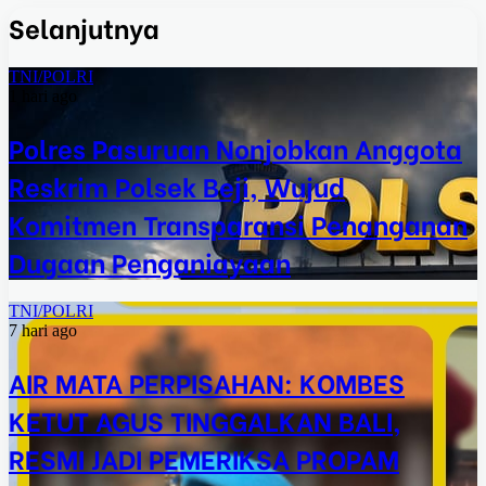
Selanjutnya
TNI/POLRI
1 hari ago
Polres Pasuruan Nonjobkan Anggota
Reskrim Polsek Beji, Wujud
Komitmen Transparansi Penanganan
Dugaan Penganiayaan
TNI/POLRI
7 hari ago
AIR MATA PERPISAHAN: KOMBES
KETUT AGUS TINGGALKAN BALI,
RESMI JADI PEMERIKSA PROPAM