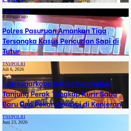
Uncategorized
4 minggu ago
Polres Pasuruan Amankan Tiga
Tersangka Kasus Pencurian Sapi di
Tutur
TNI/POLRI
Juli 6, 2026
Satresnarkoba Polres Pelabuhan
Tanjung Perak Tangkap Kurir Sabu
Baru Dua Pekan Beraksi di Kenjeran
TNI/POLRI
Juni 23, 2026