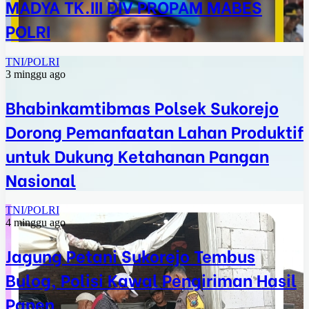
MADYA TK.III DIV PROPAM MABES
POLRI
TNI/POLRI
3 minggu ago
Bhabinkamtibmas Polsek Sukorejo
Dorong Pemanfaatan Lahan Produktif
untuk Dukung Ketahanan Pangan
Nasional
TNI/POLRI
4 minggu ago
Jagung Petani Sukorejo Tembus
Bulog, Polisi Kawal Pengiriman Hasil
Panen