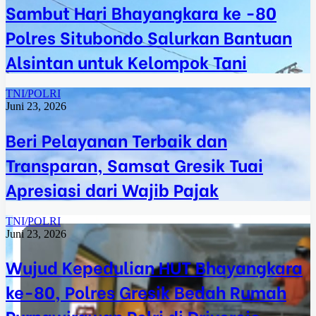
Sambut Hari Bhayangkara ke -80
Polres Situbondo Salurkan Bantuan
Alsintan untuk Kelompok Tani
TNI/POLRI
Juni 23, 2026
Beri Pelayanan Terbaik dan
Transparan, Samsat Gresik Tuai
Apresiasi dari Wajib Pajak
TNI/POLRI
Juni 23, 2026
Wujud Kepedulian HUT Bhayangkara
ke-80, Polres Gresik Bedah Rumah
Purnawirawan Polri di Driyorejo