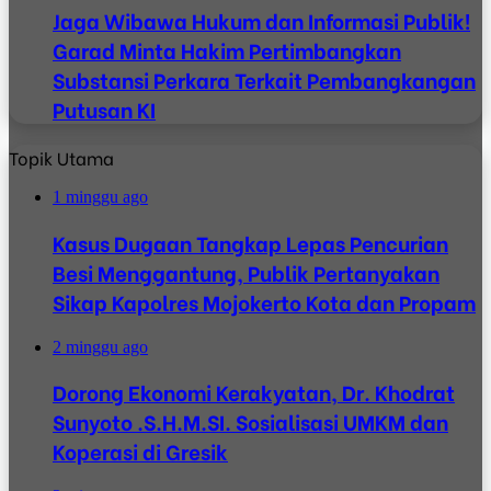
Jaga Wibawa Hukum dan Informasi Publik!
Garad Minta Hakim Pertimbangkan
Substansi Perkara Terkait Pembangkangan
Putusan KI
Topik Utama
1 minggu ago
Kasus Dugaan Tangkap Lepas Pencurian
Besi Menggantung, Publik Pertanyakan
Sikap Kapolres Mojokerto Kota dan Propam
2 minggu ago
Dorong Ekonomi Kerakyatan, Dr. Khodrat
Sunyoto .S.H.M.SI. Sosialisasi UMKM dan
Koperasi di Gresik