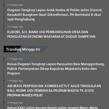
2 minggu ago
Dugaan Tangkap Lepas Anak Kades di Polda Jatim Disorot,
Kasubdit Bungkam Saat Dikonfirmasi, PH Berinisial B Akui
Jadi Penghubung
2 minggu ago
KUDORI, S.H. BAWA VISI PEMBANGUNAN DESA DAN
PENGUATAN EKONOMI MASYARAKAT DUDUK SAMPEYAN
Tranding Minggu Ini
2 minggu ago
Kasus Dugaan Tangkap Lepas Pencurian Besi Menggantung,
Publik Pertanyakan Sikap Kapolres Mojokerto Kota dan
Propam
1 minggu ago
AIR MATA PERPISAHAN: KOMBES KETUT AGUS TINGGALKAN
BALI, RESMI JADI PEMERIKSA PROPAM MADYA TK.III DIV
PROPAM MABES POLRI
3 minggu ago
Ketua KAKI Jatim Kecam Kejati Jatim Jangan Main-Main