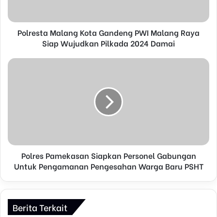
a
d
d
Polresta Malang Kota Gandeng PWI Malang Raya
r
Siap Wujudkan Pilkada 2024 Damai
e
s
s
Polres Pamekasan Siapkan Personel Gabungan
Untuk Pengamanan Pengesahan Warga Baru PSHT
Berita Terkait