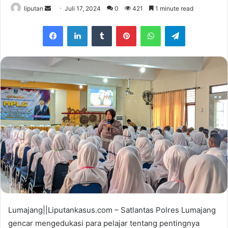
liputan
S
Juli 17, 2024
0
421
1 minute read
e
Facebook
LinkedIn
Tumblr
Pinterest
WhatsApp
Telegram
n
d
a
n
e
m
a
i
l
Lumajang||Liputankasus.com – Satlantas Polres Lumajang
gencar mengedukasi para pelajar tentang pentingnya