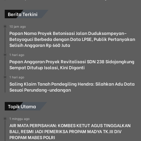
Berita Terkini
10 jam ago
Papan Nama Proyek Betonisasi Jalan Duduksampeyan–
Betoyoguci Berbeda dengan Data LPSE, Publik Pertanyakan
Selisih Anggaran Rp 660 Juta
1 hari ago
Papan Anggaran Proyek Revitalisasi SDN 238 Sidojangkung
Sempat Ditutup Isolasi, Kini Diganti
1 hari ago
Saling Klaim Tanah Pandegiling Hendra: Silahkan Adu Data
Sesuai Perundang-undangan
Topik Utama
1 minggu ago
AIR MATA PERPISAHAN: KOMBES KETUT AGUS TINGGALKAN
BALI, RESMI JADI PEMERIKSA PROPAM MADYA TK.III DIV
PROPAM MABES POLRI