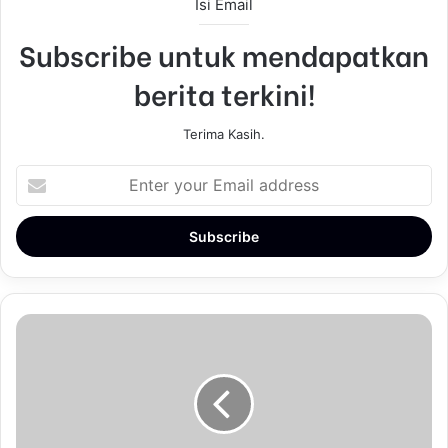
Isi Email
Subscribe untuk mendapatkan
berita terkini!
Terima Kasih.
E
n
t
e
r
y
o
u
r
E
m
a
i
l