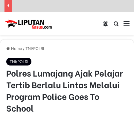
Log In
Pencar
M
Home
/
TNI/POLRI
TNI/POLRI
Polres Lumajang Ajak Pelajar
Tertib Berlalu Lintas Melalui
Program Police Goes To
School