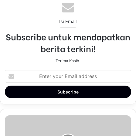
Isi Email
Subscribe untuk mendapatkan
berita terkini!
Terima Kasih.
E
n
t
e
r
y
o
u
r
E