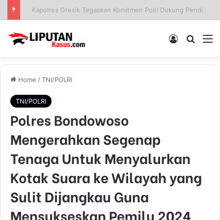
Sinergi Polisi dan Petani, Polres Pelabuhan Tanjung Perak Panen Jagung Pulut Ketan Ungu
Log In
Pencar
M
Home
/
TNI/POLRI
TNI/POLRI
Polres Bondowoso
Mengerahkan Segenap
Tenaga Untuk Menyalurkan
Kotak Suara ke Wilayah yang
Sulit Dijangkau Guna
Mensukseskan Pemilu 2024