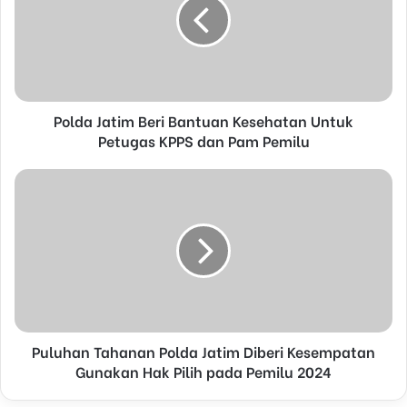
m
a
i
l
a
d
d
Polda Jatim Beri Bantuan Kesehatan Untuk
r
Petugas KPPS dan Pam Pemilu
e
s
s
Puluhan Tahanan Polda Jatim Diberi Kesempatan
Gunakan Hak Pilih pada Pemilu 2024