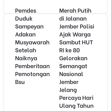
r
Pemdes
Merah Putih
y
o
Duduk
di Jalanan
u
Sampeyan
Jember Polisi
r
E
Adakan
Ajak Warga
m
Musyawarah
Sambut HUT
a
i
Setelah
RI ke 80
l
Naiknya
Gelorakan
a
d
Pemberitaan
Semangat
d
r
Pemotongan
Nasional
e
Bsu
Jember
s
s
Jelang
Percaya Hari
Ulang Tahun