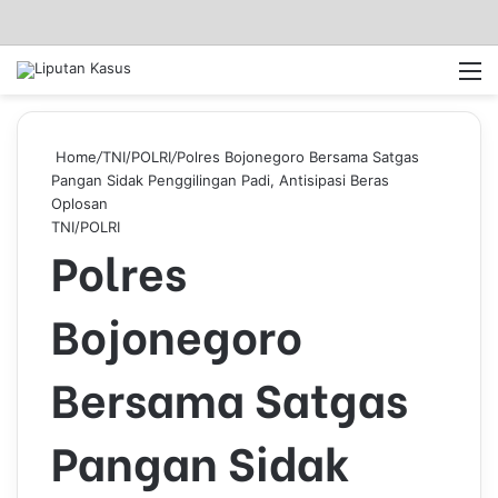
Log In
Pencar
M
Home
/
TNI/POLRI
/
Polres Bojonegoro Bersama Satgas
Pangan Sidak Penggilingan Padi, Antisipasi Beras
Oplosan
TNI/POLRI
Polres
Bojonegoro
Bersama Satgas
Pangan Sidak