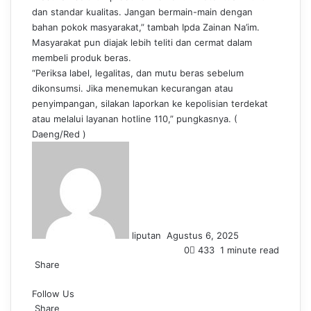
dan standar kualitas. Jangan bermain-main dengan
bahan pokok masyarakat,” tambah Ipda Zainan Na’im.
Masyarakat pun diajak lebih teliti dan cermat dalam
membeli produk beras.
“Periksa label, legalitas, dan mutu beras sebelum
dikonsumsi. Jika menemukan kecurangan atau
penyimpangan, silakan laporkan ke kepolisian terdekat
atau melalui layanan hotline 110,” pungkasnya. (
Daeng/Red )
S
e
n
d
a
n
liputan
Agustus 6, 2025
e
0
433
1 minute read
m
Share
a
F
L
T
P
W
T
i
Follow Us
a
i
u
i
h
e
l
c
Share
n
m
n
a
l