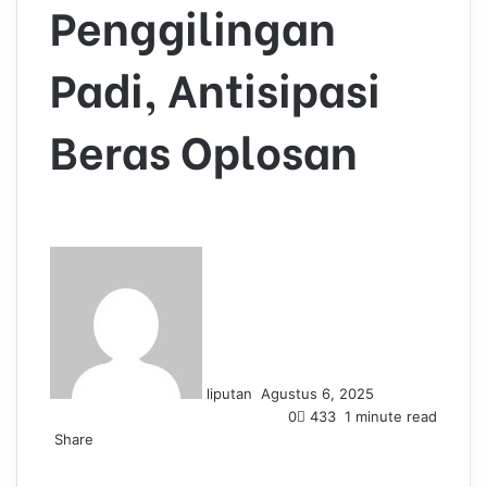
Penggilingan
Padi, Antisipasi
Beras Oplosan
S
e
n
d
a
n
liputan
Agustus 6, 2025
e
0
433
1 minute read
m
Share
a
F
L
T
P
W
T
i
a
i
u
i
h
e
l