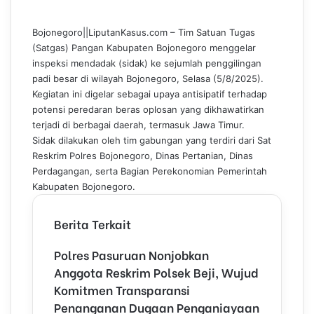
c
n
m
n
a
l
e
k
b
t
t
e
Bojonegoro||LiputanKasus.com – Tim Satuan Tugas
b
e
l
e
s
g
(Satgas) Pangan Kabupaten Bojonegoro menggelar
o
d
r
r
A
r
inspeksi mendadak (sidak) ke sejumlah penggilingan
o
I
e
p
a
padi besar di wilayah Bojonegoro, Selasa (5/8/2025).
k
n
s
p
m
Kegiatan ini digelar sebagai upaya antisipatif terhadap
t
potensi peredaran beras oplosan yang dikhawatirkan
terjadi di berbagai daerah, termasuk Jawa Timur.
Sidak dilakukan oleh tim gabungan yang terdiri dari Sat
Reskrim Polres Bojonegoro, Dinas Pertanian, Dinas
Perdagangan, serta Bagian Perekonomian Pemerintah
Kabupaten Bojonegoro.
Berita Terkait
Polres Pasuruan Nonjobkan
Anggota Reskrim Polsek Beji, Wujud
Komitmen Transparansi
Penanganan Dugaan Penganiayaan