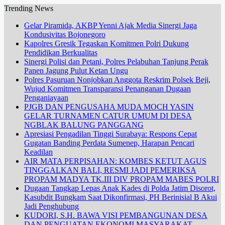
Trending News
Gelar Piramida, AKBP Yenni Ajak Media Sinergi Jaga
Kondusivitas Bojonegoro
Kapolres Gresik Tegaskan Komitmen Polri Dukung
Pendidikan Berkualitas
Sinergi Polisi dan Petani, Polres Pelabuhan Tanjung Perak
Panen Jagung Pulut Ketan Ungu
Polres Pasuruan Nonjobkan Anggota Reskrim Polsek Beji,
Wujud Komitmen Transparansi Penanganan Dugaan
Penganiayaan
PJGB DAN PENGUSAHA MUDA MOCH YASIN
GELAR TURNAMEN CATUR UMUM DI DESA
NGBLAK BALUNG PANGGANG
Apresiasi Pengadilan Tinggi Surabaya: Respons Cepat
Gugatan Banding Perdata Sumenep, Harapan Pencari
Keadilan
AIR MATA PERPISAHAN: KOMBES KETUT AGUS
TINGGALKAN BALI, RESMI JADI PEMERIKSA
PROPAM MADYA TK.III DIV PROPAM MABES POLRI
Dugaan Tangkap Lepas Anak Kades di Polda Jatim Disorot,
Kasubdit Bungkam Saat Dikonfirmasi, PH Berinisial B Akui
Jadi Penghubung
KUDORI, S.H. BAWA VISI PEMBANGUNAN DESA
DAN PENGUATAN EKONOMI MASYARAKAT