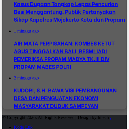
Kasus Dugaan Tangkap Lepas Pencurian
Besi Menggantung, Publik Pertanyakan
Sikap Kapolres Mojokerto Kota dan Propam
1 minggu ago
AIR MATA PERPISAHAN: KOMBES KETUT
AGUS TINGGALKAN BALI, RESMI JADI
PEMERIKSA PROPAM MADYA TK.III DIV
PROPAM MABES POLRI
2 minggu ago
KUDORI, S.H. BAWA VISI PEMBANGUNAN
DESA DAN PENGUATAN EKONOMI
MASYARAKAT DUDUK SAMPEYAN
© Copyright 2026, All Rights Reserved | Design by Intech
.
Kode Etik