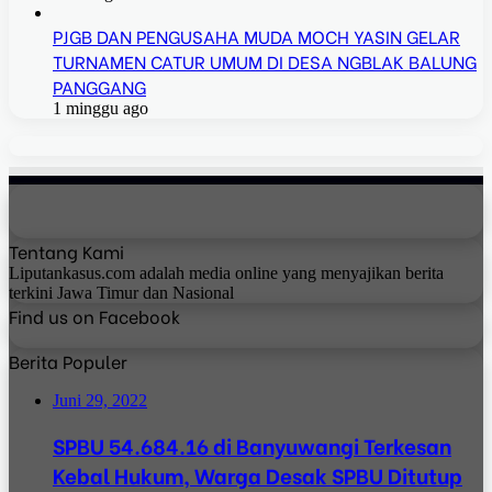
PJGB DAN PENGUSAHA MUDA MOCH YASIN GELAR
TURNAMEN CATUR UMUM DI DESA NGBLAK BALUNG
PANGGANG
1 minggu ago
Tentang Kami
Liputankasus.com adalah media online yang menyajikan berita
terkini Jawa Timur dan Nasional
Find us on Facebook
Berita Populer
Juni 29, 2022
SPBU 54.684.16 di Banyuwangi Terkesan
Kebal Hukum, Warga Desak SPBU Ditutup