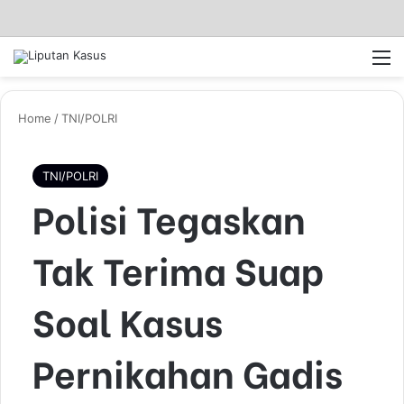
Log In
Pencar
M
Home
/
TNI/POLRI
TNI/POLRI
Polisi Tegaskan
Tak Terima Suap
Soal Kasus
Pernikahan Gadis