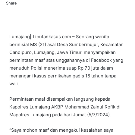
Share
a
F
L
T
P
W
T
i
a
i
u
i
h
e
l
c
n
m
n
a
l
e
k
b
t
t
e
b
e
l
e
s
g
Lumajang||Liputankasus.com – Seorang wanita
o
d
r
r
A
r
berinisial MS (21) asal Desa Sumbermujur, Kecamatan
o
I
e
p
a
Candipuro, Lumajang, Jawa Timur, menyampaikan
k
n
s
p
m
permintaan maaf atas unggahannya di Facebook yang
t
menuduh Polisi menerima suap Rp 70 juta dalam
menangani kasus pernikahan gadis 16 tahun tanpa
wali.
Permintaan maaf disampaikan langsung kepada
Kapolres Lumajang AKBP Mohammad Zainul Rofik di
Mapolres Lumajang pada hari Jumat (5/7/2024).
“Saya mohon maaf dan mengakui kesalahan saya