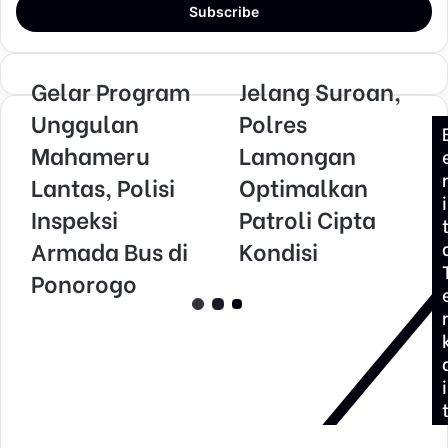
e
r
y
o
Gelar Program
Jelang Suroan,
u
Unggulan
Polres
r
E
Mahameru
Lamongan
m
Lantas, Polisi
Optimalkan
a
i
i
Inspeksi
Patroli Cipta
l
Armada Bus di
Kondisi
a
d
Ponorogo
d
r
e
s
s
i