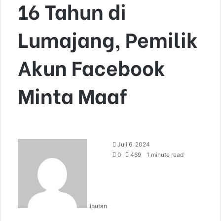
16 Tahun di
Lumajang, Pemilik
Akun Facebook
Minta Maaf
S
Juli 6, 2024
e
0
469
1 minute read
n
d
a
n
liputan
e
m