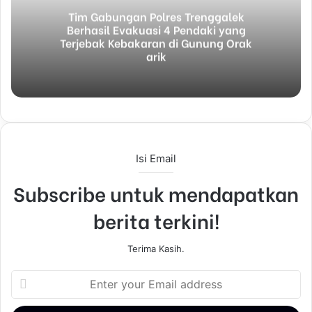
m
Tim Gabungan Polres Trenggalek
Berhasil Evakuasi 4 Pendaki yang
a
Terjebak Kebakaran di Gunung Orak
i
arik
l
Isi Email
Subscribe untuk mendapatkan
berita terkini!
Terima Kasih.
E
n
t