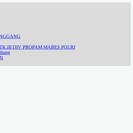
ANGGANG
K.III DIV PROPAM MABES POLRI
ubung
AN