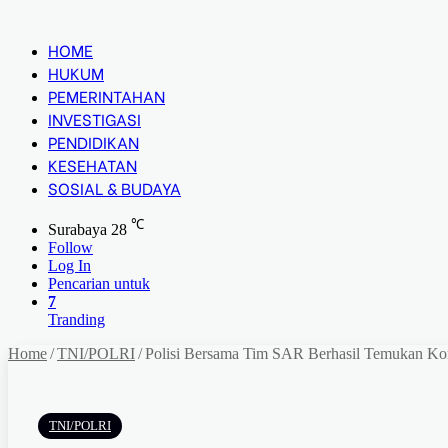
HOME
HUKUM
PEMERINTAHAN
INVESTIGASI
PENDIDIKAN
KESEHATAN
SOSIAL & BUDAYA
℃
Surabaya
28
Follow
Log In
Pencarian untuk
7
Tranding
Home
/
TNI/POLRI
/
Polisi Bersama Tim SAR Berhasil Temukan Kor
TNI/POLRI