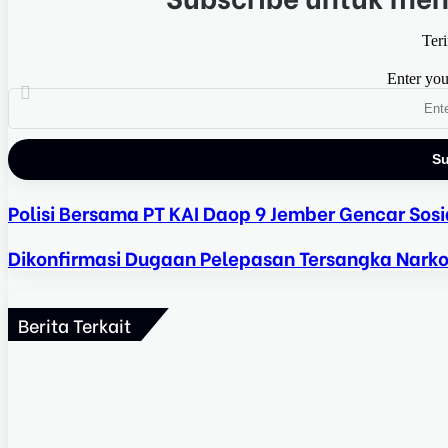
Ter
3 hari ago
Enter you
1 minggu ago
Polisi Bersama PT KAI Daop 9 Jember Gencar Sosi
Dikonfirmasi Dugaan Pelepasan Tersangka Narkob
2 minggu ago
Berita Terkait
3 minggu ago