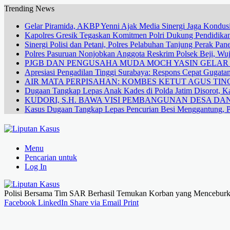
Trending News
Gelar Piramida, AKBP Yenni Ajak Media Sinergi Jaga Kondusi
Kapolres Gresik Tegaskan Komitmen Polri Dukung Pendidikan
Sinergi Polisi dan Petani, Polres Pelabuhan Tanjung Perak Pa
Polres Pasuruan Nonjobkan Anggota Reskrim Polsek Beji, W
PJGB DAN PENGUSAHA MUDA MOCH YASIN GELA
Apresiasi Pengadilan Tinggi Surabaya: Respons Cepat Gugata
AIR MATA PERPISAHAN: KOMBES KETUT AGUS TING
Dugaan Tangkap Lepas Anak Kades di Polda Jatim Disorot, Ka
KUDORI, S.H. BAWA VISI PEMBANGUNAN DESA 
Kasus Dugaan Tangkap Lepas Pencurian Besi Menggantung, P
Menu
Pencarian untuk
Log In
Polisi Bersama Tim SAR Berhasil Temukan Korban yang Menceburka
Facebook
LinkedIn
Share via Email
Print