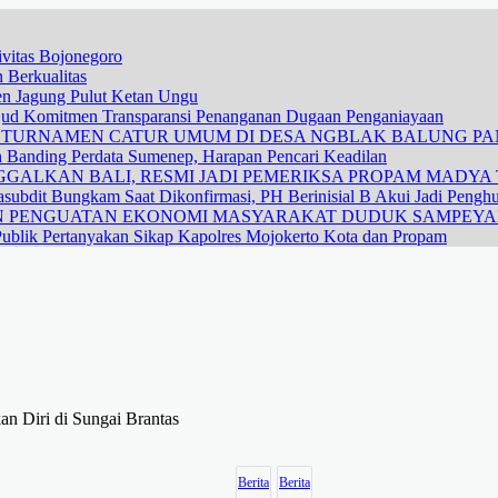
vitas Bojonegoro
 Berkualitas
nen Jagung Pulut Ketan Ungu
ujud Komitmen Transparansi Penanganan Dugaan Penganiayaan
R TURNAMEN CATUR UMUM DI DESA NGBLAK BALUNG P
n Banding Perdata Sumenep, Harapan Pencari Keadilan
GALKAN BALI, RESMI JADI PEMERIKSA PROPAM MADYA T
subdit Bungkam Saat Dikonfirmasi, PH Berinisial B Akui Jadi Pengh
DAN PENGUATAN EKONOMI MASYARAKAT DUDUK SAMPEY
ublik Pertanyakan Sikap Kapolres Mojokerto Kota dan Propam
n Diri di Sungai Brantas
Berita
Berita