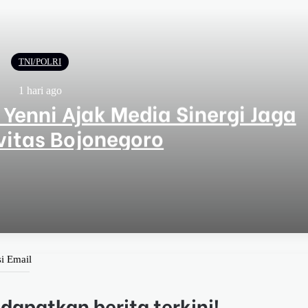
TNI/POLRI
1 hari ago
Yenni Ajak Media Sinergi Jaga
vitas Bojonegoro
ga Kondusivitas Bojonegoro
si Email
endidikan Berkualitas
apatkan berita terkini!