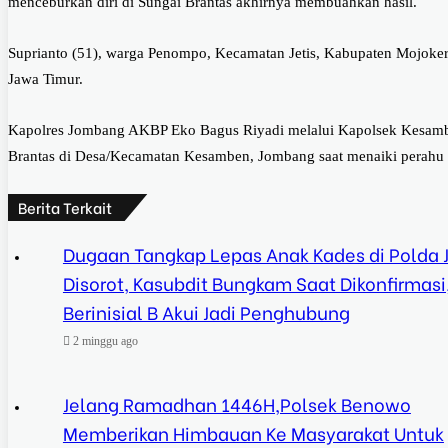
menceburkan diri di Sungai Brantas akhirnya membuahkan hasil.
Suprianto (51), warga Penompo, Kecamatan Jetis, Kabupaten Mojoker
Jawa Timur.
Kapolres Jombang AKBP Eko Bagus Riyadi melalui Kapolsek Kesambe
Brantas di Desa/Kecamatan Kesamben, Jombang saat menaiki perahu
Berita Terkait
Dugaan Tangkap Lepas Anak Kades di Polda 
Disorot, Kasubdit Bungkam Saat Dikonfirmasi
Berinisial B Akui Jadi Penghubung
2 minggu ago
Jelang Ramadhan 1446H,Polsek Benowo
Memberikan Himbauan Ke Masyarakat Untuk