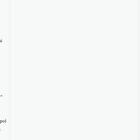
ai
,”
pol
n