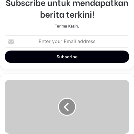
Subscribe untuk mendapatkan
berita terkini!
Terima Kasih.
E
n
t
e
r
y
o
u
r
E
m
a
i
l
a
d