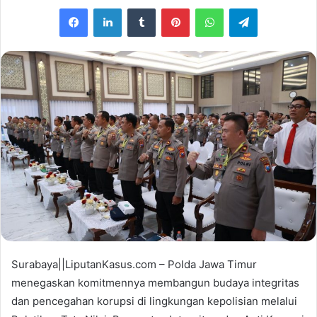
e
Facebook
LinkedIn
Tumblr
Pinterest
WhatsApp
Telegram
n
d
a
n
e
m
a
i
l
Surabaya||LiputanKasus.com – Polda Jawa Timur
menegaskan komitmennya membangun budaya integritas
dan pencegahan korupsi di lingkungan kepolisian melalui