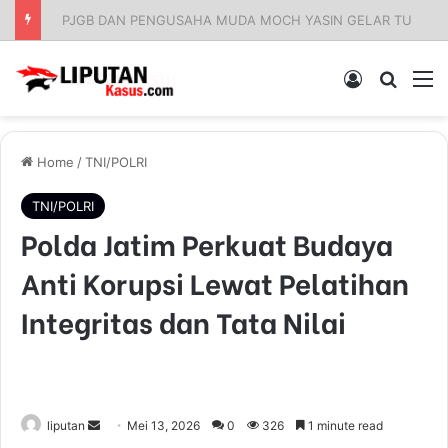
Apresiasi Pengadilan Tinggi Surabaya: Respons Cepat Gugatan Banding Perdata Sumenep, Harapan Pencari Keadilan
Log In
Pencar
M
Home
/
TNI/POLRI
TNI/POLRI
Polda Jatim Perkuat Budaya
Anti Korupsi Lewat Pelatihan
Integritas dan Tata Nilai
liputan
S
Mei 13, 2026
0
326
1 minute read