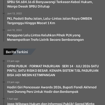
SPBU 54.684.16 di Banyuwangi Terkesan Kebal Hukum,
Warga Desak SPBU Ditutup
Juni 13, 2022
PKL Padati Bahu Jalan, Lalu-Lintas Jalan Raya OMBEN
Terganggu Hingga Macet 1 Km
Juni 10, 2022
Pengguna Lalu Lintas Keluhkan Pihak PLN yang
Menempatkan Trafo Listrik Secara Sembarangan
Berita Terkini
23 jam ago
OPINI PUBLIK · FORMAT PASURUAN · SERI 14 · JULI 2026 SATU
PINTU, SATU RISIKO BESAR. KENAPA SISTEM TJSL PASURUAN
BISA JADI MESIN KETIMPANGAN
23 jam ago
Hadiri Giri Pancasuar Awards 2026, Bupati Fandi Akhmad
Yani Dorong Pers Untuk Hadir dan Berdampak
1 hari ago
Jaga Wibawa Hukum dan Informasi Publik! Garad Minta