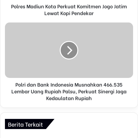
d
Polres Madiun Kota Perkuat Komitmen Jogo Jatim
r
Lewat Kopi Pendekar
e
s
s
Polri dan Bank Indonesia Musnahkan 466.535
Lembar Uang Rupiah Palsu, Perkuat Sinergi Jaga
Kedaulatan Rupiah
Berita Terkait