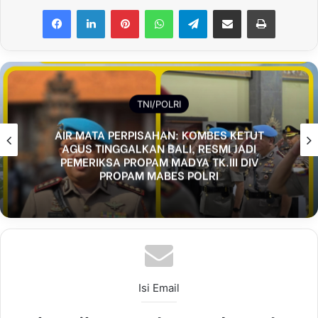
Facebook
LinkedIn
Pinterest
WhatsApp
Telegram
Share via Email
Print
TNI/POLRI
AIR MATA PERPISAHAN: KOMBES KETUT
AGUS TINGGALKAN BALI, RESMI JADI
PEMERIKSA PROPAM MADYA TK.III DIV
PROPAM MABES POLRI
Isi Email