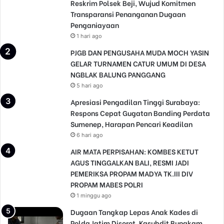
Reskrim Polsek Beji, Wujud Komitmen
Transparansi Penanganan Dugaan
Penganiayaan
1 hari ago
PJGB DAN PENGUSAHA MUDA MOCH YASIN
GELAR TURNAMEN CATUR UMUM DI DESA
NGBLAK BALUNG PANGGANG
5 hari ago
Apresiasi Pengadilan Tinggi Surabaya:
Respons Cepat Gugatan Banding Perdata
Sumenep, Harapan Pencari Keadilan
6 hari ago
AIR MATA PERPISAHAN: KOMBES KETUT
AGUS TINGGALKAN BALI, RESMI JADI
PEMERIKSA PROPAM MADYA TK.III DIV
PROPAM MABES POLRI
1 minggu ago
Dugaan Tangkap Lepas Anak Kades di
Polda Jatim Disorot, Kasubdit Bungkam