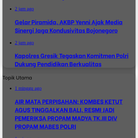
2 jam ago
Gelar Piramida, AKBP Yenni Ajak Media
Sinergi Jaga Kondusivitas Bojonegoro
2 jam ago
Kapolres Gresik Tegaskan Komitmen Polri
Dukung Pendidikan Berkualitas
Topik Utama
1 minggu ago
AIR MATA PERPISAHAN: KOMBES KETUT
AGUS TINGGALKAN BALI, RESMI JADI
PEMERIKSA PROPAM MADYA TK.III DIV
PROPAM MABES POLRI