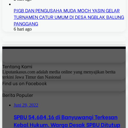
PJGB DAN PENGUSAHA MUDA MOCH YASIN GELAR
TURNAMEN CATUR UMUM DI DESA NGBLAK BALUNG
PANGGANG
6 hari ago
Tentang Kami
Liputankasus.com adalah media online yang menyajikan berita
terkini Jawa Timur dan Nasional
Find us on Facebook
Berita Populer
Juni 29, 2022
SPBU 54.684.16 di Banyuwangi Terkesan
Kebal Hukum, Warga Desak SPBU Ditutup