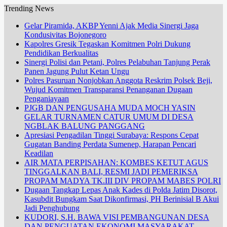
Trending News
Gelar Piramida, AKBP Yenni Ajak Media Sinergi Jaga
Kondusivitas Bojonegoro
Kapolres Gresik Tegaskan Komitmen Polri Dukung
Pendidikan Berkualitas
Sinergi Polisi dan Petani, Polres Pelabuhan Tanjung Perak
Panen Jagung Pulut Ketan Ungu
Polres Pasuruan Nonjobkan Anggota Reskrim Polsek Beji,
Wujud Komitmen Transparansi Penanganan Dugaan
Penganiayaan
PJGB DAN PENGUSAHA MUDA MOCH YASIN
GELAR TURNAMEN CATUR UMUM DI DESA
NGBLAK BALUNG PANGGANG
Apresiasi Pengadilan Tinggi Surabaya: Respons Cepat
Gugatan Banding Perdata Sumenep, Harapan Pencari
Keadilan
AIR MATA PERPISAHAN: KOMBES KETUT AGUS
TINGGALKAN BALI, RESMI JADI PEMERIKSA
PROPAM MADYA TK.III DIV PROPAM MABES POLRI
Dugaan Tangkap Lepas Anak Kades di Polda Jatim Disorot,
Kasubdit Bungkam Saat Dikonfirmasi, PH Berinisial B Akui
Jadi Penghubung
KUDORI, S.H. BAWA VISI PEMBANGUNAN DESA
DAN PENGUATAN EKONOMI MASYARAKAT