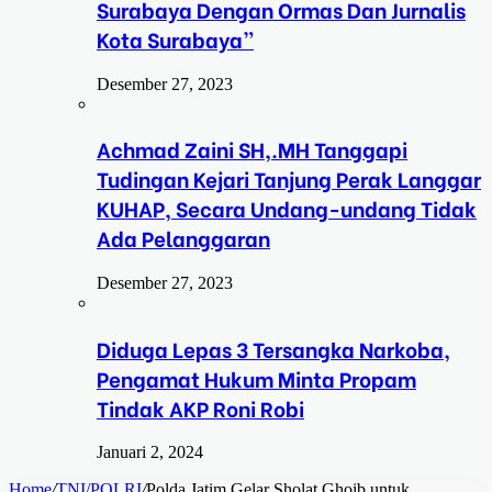
Surabaya Dengan Ormas Dan Jurnalis
Kota Surabaya”
Desember 27, 2023
Achmad Zaini SH,.MH Tanggapi
Tudingan Kejari Tanjung Perak Langgar
KUHAP, Secara Undang-undang Tidak
Ada Pelanggaran
Desember 27, 2023
Diduga Lepas 3 Tersangka Narkoba,
Pengamat Hukum Minta Propam
Tindak AKP Roni Robi
Januari 2, 2024
Home
/
TNI/POLRI
/
Polda Jatim Gelar Sholat Ghoib untuk