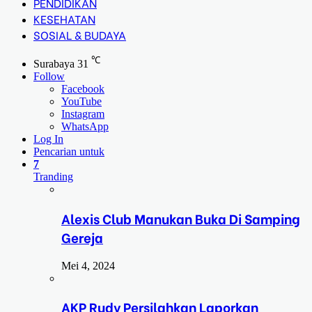
PENDIDIKAN
KESEHATAN
SOSIAL & BUDAYA
℃
Surabaya
31
Follow
Facebook
YouTube
Instagram
WhatsApp
Log In
Pencarian untuk
7
Tranding
Alexis Club Manukan Buka Di Samping
Gereja
Mei 4, 2024
AKP Rudy Persilahkan Laporkan