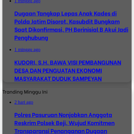
1 minggu ago
Dugaan Tangkap Lepas Anak Kades di
Polda Jatim Disorot, Kasubdit Bungkam
Saat Dikonfirmasi, PH Berinisial B Akui Jadi
Penghubung
1 minggu ago
KUDORI, S.H. BAWA VISI PEMBANGUNAN
DESA DAN PENGUATAN EKONOMI
MASYARAKAT DUDUK SAMPEYAN
Tranding Minggu Ini
2 hari ago
Polres Pasuruan Nonjobkan Anggota
Reskrim Polsek Beji, Wujud Komitmen
Transparansi Penanganan Dugaan