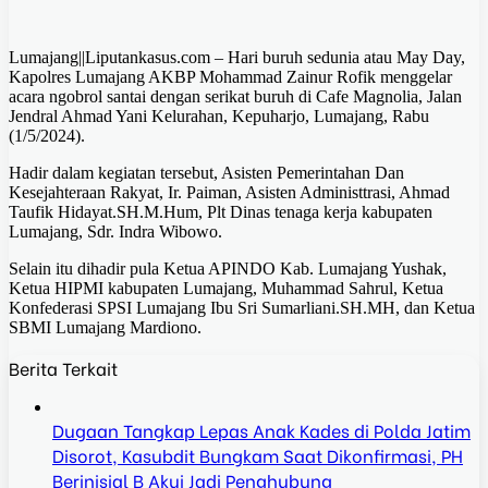
Lumajang||Liputankasus.com – Hari buruh sedunia atau May Day,
Kapolres Lumajang AKBP Mohammad Zainur Rofik menggelar
acara ngobrol santai dengan serikat buruh di Cafe Magnolia, Jalan
Jendral Ahmad Yani Kelurahan, Kepuharjo, Lumajang, Rabu
(1/5/2024).
Hadir dalam kegiatan tersebut, Asisten Pemerintahan Dan
Kesejahteraan Rakyat, Ir. Paiman, Asisten Administtrasi, Ahmad
Taufik Hidayat.SH.M.Hum, Plt Dinas tenaga kerja kabupaten
Lumajang, Sdr. Indra Wibowo.
Selain itu dihadir pula Ketua APINDO Kab. Lumajang Yushak,
Ketua HIPMI kabupaten Lumajang, Muhammad Sahrul, Ketua
Konfederasi SPSI Lumajang Ibu Sri Sumarliani.SH.MH, dan Ketua
SBMI Lumajang Mardiono.
Berita Terkait
Dugaan Tangkap Lepas Anak Kades di Polda Jatim
Disorot, Kasubdit Bungkam Saat Dikonfirmasi, PH
Berinisial B Akui Jadi Penghubung