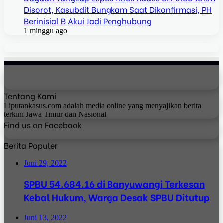
Disorot, Kasubdit Bungkam Saat Dikonfirmasi, PH
Berinisial B Akui Jadi Penghubung
1 minggu ago
Tentang Kami
Liputankasus.com adalah media online yang menyajikan berita
terkini Jawa Timur dan Nasional
Find us on Facebook
Berita Populer
Juni 29, 2022
SPBU 54.684.16 di Banyuwangi Terkesan
Kebal Hukum, Warga Desak SPBU Ditutup
Juni 13, 2022