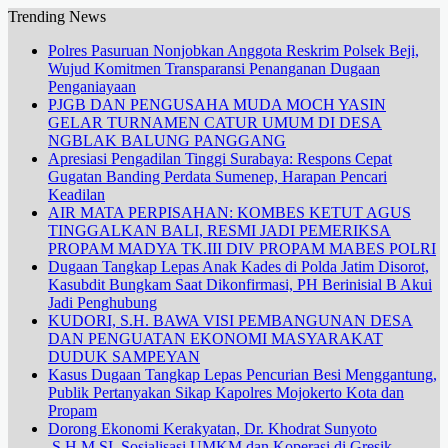
Trending News
Polres Pasuruan Nonjobkan Anggota Reskrim Polsek Beji,
Wujud Komitmen Transparansi Penanganan Dugaan
Penganiayaan
PJGB DAN PENGUSAHA MUDA MOCH YASIN
GELAR TURNAMEN CATUR UMUM DI DESA
NGBLAK BALUNG PANGGANG
Apresiasi Pengadilan Tinggi Surabaya: Respons Cepat
Gugatan Banding Perdata Sumenep, Harapan Pencari
Keadilan
AIR MATA PERPISAHAN: KOMBES KETUT AGUS
TINGGALKAN BALI, RESMI JADI PEMERIKSA
PROPAM MADYA TK.III DIV PROPAM MABES POLRI
Dugaan Tangkap Lepas Anak Kades di Polda Jatim Disorot,
Kasubdit Bungkam Saat Dikonfirmasi, PH Berinisial B Akui
Jadi Penghubung
KUDORI, S.H. BAWA VISI PEMBANGUNAN DESA
DAN PENGUATAN EKONOMI MASYARAKAT
DUDUK SAMPEYAN
Kasus Dugaan Tangkap Lepas Pencurian Besi Menggantung,
Publik Pertanyakan Sikap Kapolres Mojokerto Kota dan
Propam
Dorong Ekonomi Kerakyatan, Dr. Khodrat Sunyoto
.S.H.M.SI. Sosialisasi UMKM dan Koperasi di Gresik