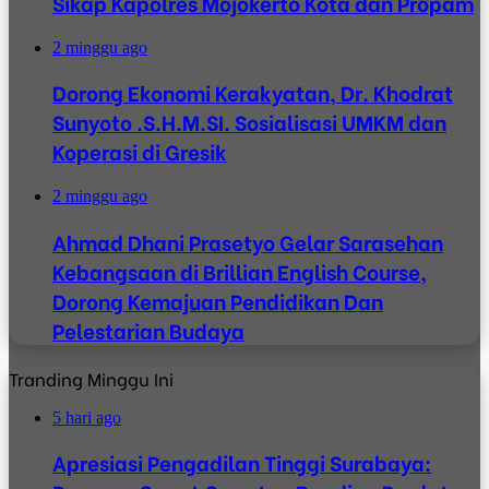
Sikap Kapolres Mojokerto Kota dan Propam
2 minggu ago
Dorong Ekonomi Kerakyatan, Dr. Khodrat
Sunyoto .S.H.M.SI. Sosialisasi UMKM dan
Koperasi di Gresik
2 minggu ago
Ahmad Dhani Prasetyo Gelar Sarasehan
Kebangsaan di Brillian English Course,
Dorong Kemajuan Pendidikan Dan
Pelestarian Budaya
Tranding Minggu Ini
5 hari ago
Apresiasi Pengadilan Tinggi Surabaya: