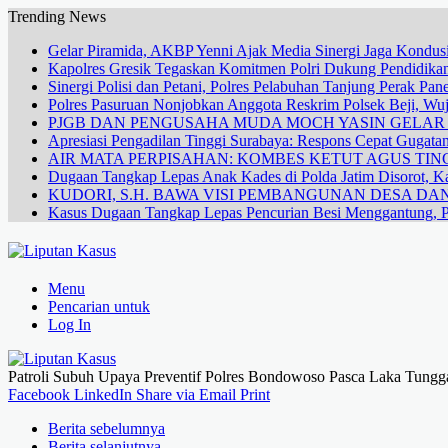
Trending News
Gelar Piramida, AKBP Yenni Ajak Media Sinergi Jaga Kondusi
Kapolres Gresik Tegaskan Komitmen Polri Dukung Pendidikan
Sinergi Polisi dan Petani, Polres Pelabuhan Tanjung Perak Pa
Polres Pasuruan Nonjobkan Anggota Reskrim Polsek Beji, W
PJGB DAN PENGUSAHA MUDA MOCH YASIN GELA
Apresiasi Pengadilan Tinggi Surabaya: Respons Cepat Gugata
AIR MATA PERPISAHAN: KOMBES KETUT AGUS TING
Dugaan Tangkap Lepas Anak Kades di Polda Jatim Disorot, Ka
KUDORI, S.H. BAWA VISI PEMBANGUNAN DESA 
Kasus Dugaan Tangkap Lepas Pencurian Besi Menggantung, P
Menu
Pencarian untuk
Log In
Patroli Subuh Upaya Preventif Polres Bondowoso Pasca Laka Tunggal
Facebook
LinkedIn
Share via Email
Print
Berita sebelumnya
Berita selanjutnya