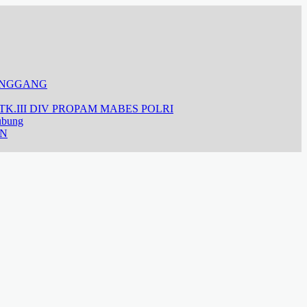
ANGGANG
K.III DIV PROPAM MABES POLRI
ubung
AN