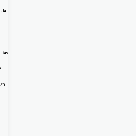
ala
ntas
P
san