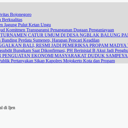
vitas Bojonegoro
 Berkualitas
nen Jagung Pulut Ketan Ungu
ujud Komitmen Transparansi Penanganan Dugaan Penganiayaan
R TURNAMEN CATUR UMUM DI DESA NGBLAK BALUNG P
n Banding Perdata Sumenep, Harapan Pencari Keadilan
GALKAN BALI, RESMI JADI PEMERIKSA PROPAM MADYA T
subdit Bungkam Saat Dikonfirmasi, PH Berinisial B Akui Jadi Pengh
DAN PENGUATAN EKONOMI MASYARAKAT DUDUK SAMPEY
ublik Pertanyakan Sikap Kapolres Mojokerto Kota dan Propam
 di Ijen