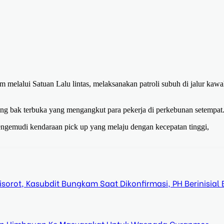
melalui Satuan Lalu lintas, melaksanakan patroli subuh di jalur kaw
rang bak terbuka yang mengangkut para pekerja di perkebunan setempat
 pengemudi kendaraan pick up yang melaju dengan kecepatan tinggi,
orot, Kasubdit Bungkam Saat Dikonfirmasi, PH Berinisial 
n Himbauan Ke Masyarakat Untuk Waspada Curanmor