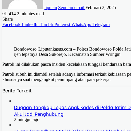
liputan
Send an email
Februari 2, 2025
0
414
2 minutes read
Share
Facebook
LinkedIn
Tumblr
Pinterest
WhatsApp
Telegram
Bondowoso||Liputankasus.com – Polres Bondowoso Polda Jatim 
ijen tepatnya Desa Sukorejo, Kecamatan Sumber Wringin.
Patroli ini dilakukan pasca insiden kecelakaan tunggal kendaraan ba
Patroli subuh ini diambil setelah adanya informasi terkait kebiasaan
khususnya saat mengangkut penumpang atau para pekerja.
Berita Terkait
Dugaan Tangkap Lepas Anak Kades di Polda Jatim Dis
Akui Jadi Penghubung
2 minggu ago
Jelang Ramadhan 1446H,Polsek Benowo Memberika