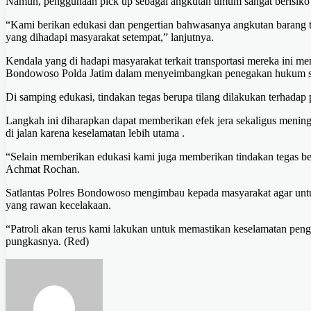
Namun, penggunaan pick up sebagai angkutan umum sangat berisiko 
“Kami berikan edukasi dan pengertian bahwasanya angkutan barang
yang dihadapi masyarakat setempat,” lanjutnya.
Kendala yang di hadapi masyarakat terkait transportasi mereka ini men
Bondowoso Polda Jatim dalam menyeimbangkan penegakan hukum ses
Di samping edukasi, tindakan tegas berupa tilang dilakukan terhadap 
Langkah ini diharapkan dapat memberikan efek jera sekaligus mening
di jalan karena keselamatan lebih utama .
“Selain memberikan edukasi kami juga memberikan tindakan tegas b
Achmat Rochan.
Satlantas Polres Bondowoso mengimbau kepada masyarakat agar untu
yang rawan kecelakaan.
“Patroli akan terus kami lakukan untuk memastikan keselamatan pengg
pungkasnya. (Red)