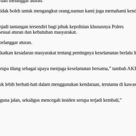
dan melanggar aturan.
 tidak boleh untuk mengangkut orang,namun kami juga memahami kend
jadi tantangan tersendiri bagi pihak kepolisian khususnya Polres
uai aturan dan kebutuhan masyarakat.
pelanggar aturan.
katkan kesadaran masyarakat tentang pentingnya keselamatan berlalu li
erupa tilang sebagai upaya menjaga keselamatan bersama,” tambah AK
k lebih berhati-hati dalam menggunakan kendaraan, terutama di kawa
una jalan, sekaligus mencegah insiden serupa terjadi kembali,”