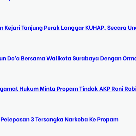
n Kejari Tanjung Perak Langgar KUHAP, Secara 
Tahun Do’a Bersama Walikota Surabaya Dengan Orma
ngamat Hukum Minta Propam Tindak AKP Roni Rob
 Pelepasan 3 Tersangka Narkoba Ke Propam