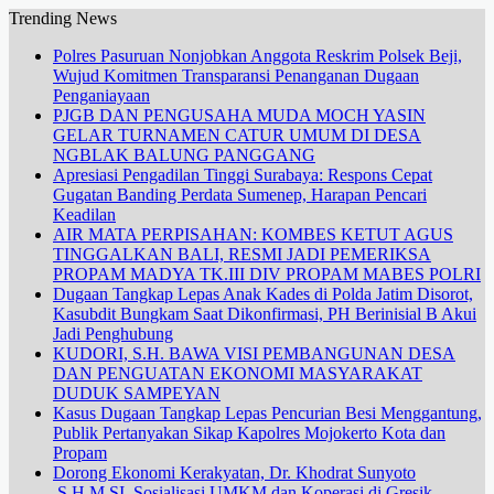
Trending News
Polres Pasuruan Nonjobkan Anggota Reskrim Polsek Beji,
Wujud Komitmen Transparansi Penanganan Dugaan
Penganiayaan
PJGB DAN PENGUSAHA MUDA MOCH YASIN
GELAR TURNAMEN CATUR UMUM DI DESA
NGBLAK BALUNG PANGGANG
Apresiasi Pengadilan Tinggi Surabaya: Respons Cepat
Gugatan Banding Perdata Sumenep, Harapan Pencari
Keadilan
AIR MATA PERPISAHAN: KOMBES KETUT AGUS
TINGGALKAN BALI, RESMI JADI PEMERIKSA
PROPAM MADYA TK.III DIV PROPAM MABES POLRI
Dugaan Tangkap Lepas Anak Kades di Polda Jatim Disorot,
Kasubdit Bungkam Saat Dikonfirmasi, PH Berinisial B Akui
Jadi Penghubung
KUDORI, S.H. BAWA VISI PEMBANGUNAN DESA
DAN PENGUATAN EKONOMI MASYARAKAT
DUDUK SAMPEYAN
Kasus Dugaan Tangkap Lepas Pencurian Besi Menggantung,
Publik Pertanyakan Sikap Kapolres Mojokerto Kota dan
Propam
Dorong Ekonomi Kerakyatan, Dr. Khodrat Sunyoto
.S.H.M.SI. Sosialisasi UMKM dan Koperasi di Gresik