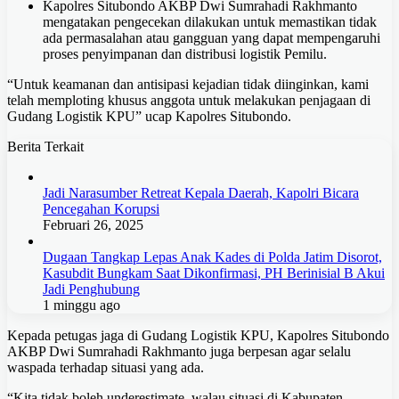
Kapolres Situbondo AKBP Dwi Sumrahadi Rakhmanto
mengatakan pengecekan dilakukan untuk memastikan tidak
ada permasalahan atau gangguan yang dapat mempengaruhi
proses penyimpanan dan distribusi logistik Pemilu.
“Untuk keamanan dan antisipasi kejadian tidak diinginkan, kami
telah memploting khusus anggota untuk melakukan penjagaan di
Gudang Logistik KPU” ucap Kapolres Situbondo.
Berita Terkait
Jadi Narasumber Retreat Kepala Daerah, Kapolri Bicara
Pencegahan Korupsi
Februari 26, 2025
Dugaan Tangkap Lepas Anak Kades di Polda Jatim Disorot,
Kasubdit Bungkam Saat Dikonfirmasi, PH Berinisial B Akui
Jadi Penghubung
1 minggu ago
Kepada petugas jaga di Gudang Logistik KPU, Kapolres Situbondo
AKBP Dwi Sumrahadi Rakhmanto juga berpesan agar selalu
waspada terhadap situasi yang ada.
“Kita tidak boleh underestimate, walau situasi di Kabupaten