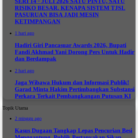
SERI 14 · JULI 2026 SATU PINTU, SATU
RISIKO BESAR. KENAPA SISTEM TJSL
PASURUAN BISA JADI MESIN
KETIMPANGAN
1 hari ago
Hadiri Giri Pancasuar Awards 2026, Bupati
Fandi Akhmad Yani Dorong Pers Untuk Hadir
dan Berdampak
2 hari ago
Jaga Wibawa Hukum dan Informasi Publik!
Garad Minta Hakim Pertimbangkan Substansi
Perkara Terkait Pembangkangan Putusan KI
Topik Utama
2 minggu ago
Kasus Dugaan Tangkap Lepas Pencurian Besi
Menggantung, Publik Pertanyakan Sikap