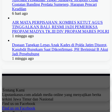
Gugatan Banding Perdata Sumenep, Harapan Pencari
Keadilan
6 hari ago
AIR MATA PERPISAHAN: KOMBES KETUT AGUS
TINGGALKAN BALI, RESMI JADI PEMERIKSA
PROPAM MADYA TK.III DIV PROPAM MABES POLRI
1 minggu ago
Dugaan Tangkap Lepas Anak Kades di Polda Jatim Disorot,
Kasubdit Bungkam Saat Dikonfirmasi, PH Berinisial B Akui
Jadi Penghubung
1 minggu ago
Tentang Kami
Liputankasus.com adalah media online yang menyajikan berita
terkini Jawa Timur dan Nasional
Find us on Facebook
Find us on Facebook