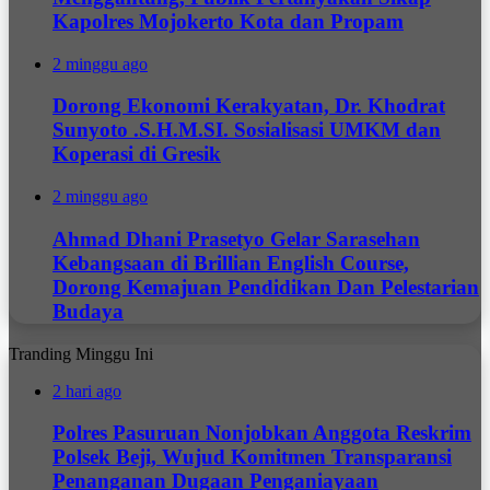
Kapolres Mojokerto Kota dan Propam
2 minggu ago
Dorong Ekonomi Kerakyatan, Dr. Khodrat
Sunyoto .S.H.M.SI. Sosialisasi UMKM dan
Koperasi di Gresik
2 minggu ago
Ahmad Dhani Prasetyo Gelar Sarasehan
Kebangsaan di Brillian English Course,
Dorong Kemajuan Pendidikan Dan Pelestarian
Budaya
Tranding Minggu Ini
2 hari ago
Polres Pasuruan Nonjobkan Anggota Reskrim
Polsek Beji, Wujud Komitmen Transparansi
Penanganan Dugaan Penganiayaan