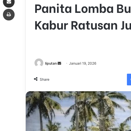
Panita Lomba B
Print
Kabur Ratusan J
liputan
S
Januari 19, 2026
e
n
Share
d
a
n
e
m
a
i