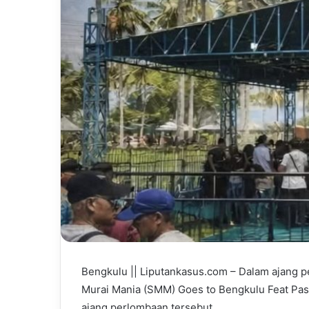
l
Bengkulu || Liputankasus.com – Dalam ajang 
Murai Mania (SMM) Goes to Bengkulu Feat Pasya 
ajang perlombaan tersebut.