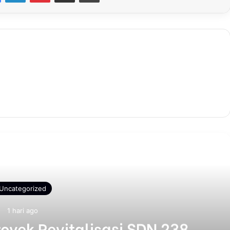
Selanjutnya
Uncategorized
1 hari ago
yek Revitalisasi SDN 238