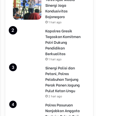
Sinergi Jaga
Kondusivitas
Bojonegoro
1 hari ago
Kapolres Gresik
Tegaskan Komitmen
Polri Dukung
Pendidikan
Berkualitas
1 hari ago
Sinergi Polisi dan
Petani, Polres
Pelabuhan Tanjung
Perak Panen Jagung
Pulut Ketan Ungu
2 hari ago
Polres Pasuruan
Nonjobkan Anggota