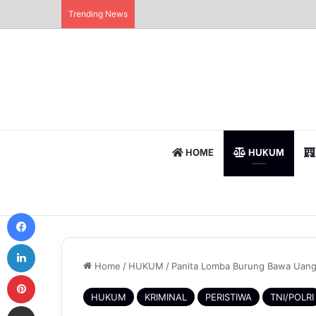
Trending News
HOME
HUKUM
Facebook
LinkedIn
Home
/
HUKUM
/
Panita Lomba Burung Bawa Uang
Pinterest
HUKUM
KRIMINAL
PERISTIWA
TNI/POLRI
Share via Email