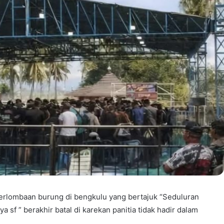
perlombaan burung di bengkulu yang bertajuk “Seduluran
sf ” berakhir batal di karekan panitia tidak hadir dalam