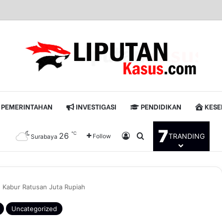
PEMERINTAHAN
INVESTIGASI
PENDIDIKAN
KESE
7
℃
26
Log In
Pencarian untuk
TRANDING
Follow
Surabaya
 Kabur Ratusan Juta Rupiah
Uncategorized