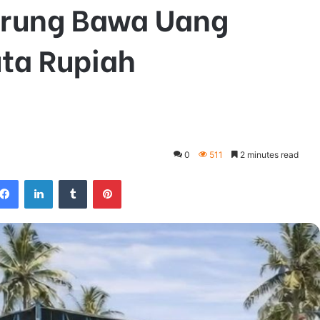
urung Bawa Uang
uta Rupiah
0
511
2 minutes read
Facebook
LinkedIn
Tumblr
Pinterest