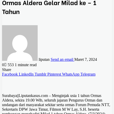
Ormas Aldera Gelar Milad ke – 1
Tahun
liputan
Send an email
Maret 7, 2024
0
553
1 minute read
Share
Facebook
LinkedIn
Tumblr
Pinterest
WhatsApp
Telegram
Surabaya||Liputankasus.com – Menginjak usia 1 tahun Ormas
Aldera, sekira 19.00 Wib, seluruh jajaran Pengurus Ormas dan
undangan dari masyarakat sekitar serta ormas Forum Pemuda NTT,
Sekretaris DPW Jawa Timur, Filmon M W Lay, S.H. beserta
rombongan menghadiri Milad 1 tahun Ormas Aldera, (7/3/2024).