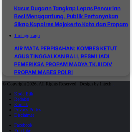
Kasus Dugaan Tangkap Lepas Pencurian
Besi Menggantung, Publik Pertanyakan
Sikap Kapolres Mojokerto Kota dan Propam
1 minggu ago
AIR MATA PERPISAHAN: KOMBES KETUT
AGUS TINGGALKAN BALI, RESMI JADI
PEMERIKSA PROPAM MADYA TK.III DIV
PROPAM MABES POLRI
© Copyright 2026, All Rights Reserved | Design by Intech
.
Kode Etik
Redaksi
Kontak
Privacy Policy
Disclaimer
Facebook
YouTube