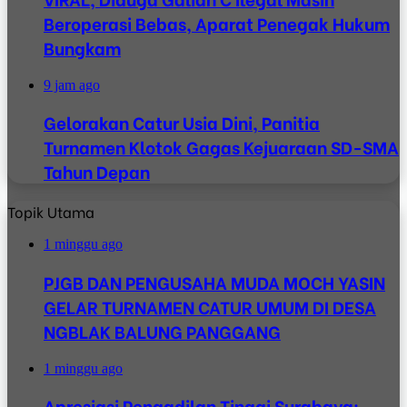
Beroperasi Bebas, Aparat Penegak Hukum
Bungkam
9 jam ago
Gelorakan Catur Usia Dini, Panitia
Turnamen Klotok Gagas Kejuaraan SD-SMA
Tahun Depan
Topik Utama
1 minggu ago
PJGB DAN PENGUSAHA MUDA MOCH YASIN
GELAR TURNAMEN CATUR UMUM DI DESA
NGBLAK BALUNG PANGGANG
1 minggu ago
Apresiasi Pengadilan Tinggi Surabaya: