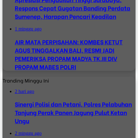
Respons Cepat Gugatan Banding Perdata
Sumenep, Harapan Pencari Keadilan
1 minggu ago
AIR MATA PERPISAHAN: KOMBES KETUT
AGUS TINGGALKAN BALI, RESMI JADI
PEMERIKSA PROPAM MADYA TK.III DIV
PROPAM MABES POLRI
Tranding Minggu Ini
2 hari ago
Sinergi Polisi dan Petani, Polres Pelabuhan
Tanjung Perak Panen Jagung Pulut Ketan
Ungu
2 minggu ago