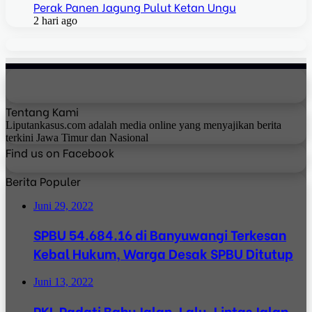
Perak Panen Jagung Pulut Ketan Ungu
2 hari ago
Tentang Kami
Liputankasus.com adalah media online yang menyajikan berita
terkini Jawa Timur dan Nasional
Find us on Facebook
Berita Populer
Juni 29, 2022
SPBU 54.684.16 di Banyuwangi Terkesan
Kebal Hukum, Warga Desak SPBU Ditutup
Juni 13, 2022
PKL Padati Bahu Jalan, Lalu-Lintas Jalan