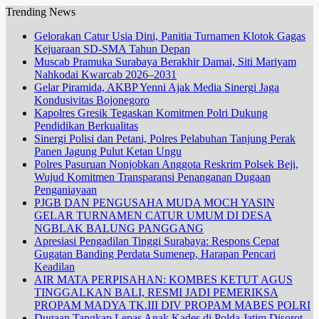
Trending News
Gelorakan Catur Usia Dini, Panitia Turnamen Klotok Gagas
Kejuaraan SD-SMA Tahun Depan
Muscab Pramuka Surabaya Berakhir Damai, Siti Mariyam
Nahkodai Kwarcab 2026–2031
Gelar Piramida, AKBP Yenni Ajak Media Sinergi Jaga
Kondusivitas Bojonegoro
Kapolres Gresik Tegaskan Komitmen Polri Dukung
Pendidikan Berkualitas
Sinergi Polisi dan Petani, Polres Pelabuhan Tanjung Perak
Panen Jagung Pulut Ketan Ungu
Polres Pasuruan Nonjobkan Anggota Reskrim Polsek Beji,
Wujud Komitmen Transparansi Penanganan Dugaan
Penganiayaan
PJGB DAN PENGUSAHA MUDA MOCH YASIN
GELAR TURNAMEN CATUR UMUM DI DESA
NGBLAK BALUNG PANGGANG
Apresiasi Pengadilan Tinggi Surabaya: Respons Cepat
Gugatan Banding Perdata Sumenep, Harapan Pencari
Keadilan
AIR MATA PERPISAHAN: KOMBES KETUT AGUS
TINGGALKAN BALI, RESMI JADI PEMERIKSA
PROPAM MADYA TK.III DIV PROPAM MABES POLRI
Dugaan Tangkap Lepas Anak Kades di Polda Jatim Disorot,