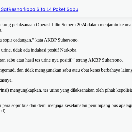
 SatResnarkoba Sita 14 Poket Sabu
dukung pelaksanaan Operasi Lilin Semeru 2024 dalam menjamin keam
u.
pada sopir cadangan,” kata AKBP Suharsono.
urine, tidak ada indakasi positif Narkoba.
n sabu atau hasil tes urine nya positif,” terang AKBP Suharsono.
engemudi dan tidak menggunakan sabu atau obat keras berbahaya lainn
kasnya.
insi) mengungkapkan, tes urine yang dilaksanakan oleh pihak kepolisi
tan para sopir bus dan demi menjaga keselamatan penumpang bus apalag
ed)