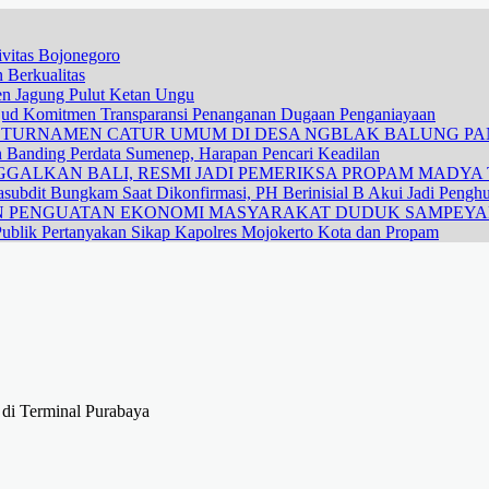
vitas Bojonegoro
 Berkualitas
nen Jagung Pulut Ketan Ungu
ujud Komitmen Transparansi Penanganan Dugaan Penganiayaan
R TURNAMEN CATUR UMUM DI DESA NGBLAK BALUNG P
n Banding Perdata Sumenep, Harapan Pencari Keadilan
GALKAN BALI, RESMI JADI PEMERIKSA PROPAM MADYA T
subdit Bungkam Saat Dikonfirmasi, PH Berinisial B Akui Jadi Pengh
DAN PENGUATAN EKONOMI MASYARAKAT DUDUK SAMPEY
ublik Pertanyakan Sikap Kapolres Mojokerto Kota dan Propam
 di Terminal Purabaya