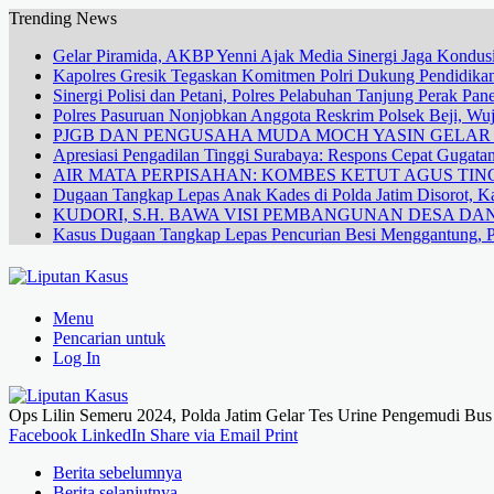
Trending News
Gelar Piramida, AKBP Yenni Ajak Media Sinergi Jaga Kondusi
Kapolres Gresik Tegaskan Komitmen Polri Dukung Pendidikan
Sinergi Polisi dan Petani, Polres Pelabuhan Tanjung Perak Pa
Polres Pasuruan Nonjobkan Anggota Reskrim Polsek Beji, W
PJGB DAN PENGUSAHA MUDA MOCH YASIN GELA
Apresiasi Pengadilan Tinggi Surabaya: Respons Cepat Gugata
AIR MATA PERPISAHAN: KOMBES KETUT AGUS TING
Dugaan Tangkap Lepas Anak Kades di Polda Jatim Disorot, Ka
KUDORI, S.H. BAWA VISI PEMBANGUNAN DESA 
Kasus Dugaan Tangkap Lepas Pencurian Besi Menggantung, P
Menu
Pencarian untuk
Log In
Ops Lilin Semeru 2024, Polda Jatim Gelar Tes Urine Pengemudi Bus
Facebook
LinkedIn
Share via Email
Print
Berita sebelumnya
Berita selanjutnya