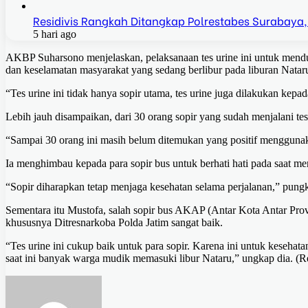
Residivis Rangkah Ditangkap Polrestabes Surabaya,
5 hari ago
AKBP Suharsono menjelaskan, pelaksanaan tes urine ini untuk men
dan keselamatan masyarakat yang sedang berlibur pada liburan Natar
“Tes urine ini tidak hanya sopir utama, tes urine juga dilakukan ke
Lebih jauh disampaikan, dari 30 orang sopir yang sudah menjalani tes 
“Sampai 30 orang ini masih belum ditemukan yang positif menggunaka
Ia menghimbau kepada para sopir bus untuk berhati hati pada saat m
“Sopir diharapkan tetap menjaga kesehatan selama perjalanan,” pung
Sementara itu Mustofa, salah sopir bus AKAP (Antar Kota Antar Prov
khususnya Ditresnarkoba Polda Jatim sangat baik.
“Tes urine ini cukup baik untuk para sopir. Karena ini untuk keseha
saat ini banyak warga mudik memasuki libur Nataru,” ungkap dia. (R