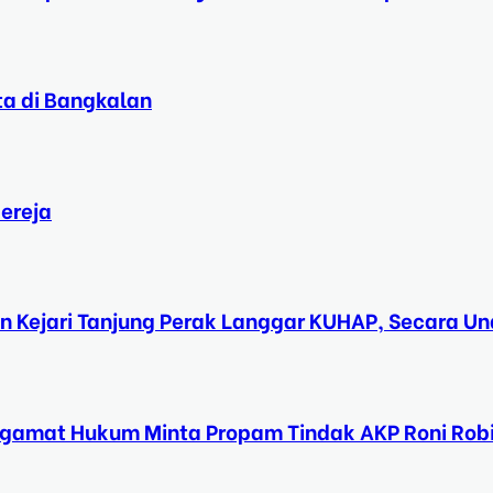
ta di Bangkalan
ereja
n Kejari Tanjung Perak Langgar KUHAP, Secara 
ngamat Hukum Minta Propam Tindak AKP Roni Rob