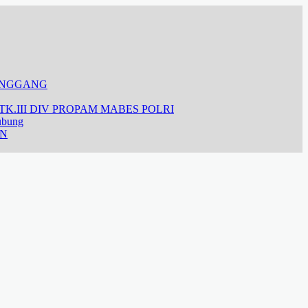
ANGGANG
K.III DIV PROPAM MABES POLRI
ubung
AN