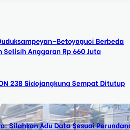
 Duduksampeyan–Betoyoguci Berbeda
 Selisih Anggaran Rp 660 Juta
SDN 238 Sidojangkung Sempat Ditutup
ra: Silahkan Adu Data Sesuai Perundan