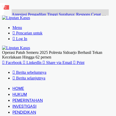
Apresiasi Pengadilan Tinggi Surabaya: Respons Cepat Gugatan Banding Perdata Sumenep, Harapan Pencari Keadilan
Menu
Pencarian untuk
Log In
Operasi Patuh Semeru 2025 Polresta Sidoarjo Berhasil Tekan
Kecelakaan Hingga 62 persen
Facebook
LinkedIn
Share via Email
Print
Berita sebelumnya
Berita selanjutnya
HOME
HUKUM
PEMERINTAHAN
INVESTIGASI
PENDIDIKAN