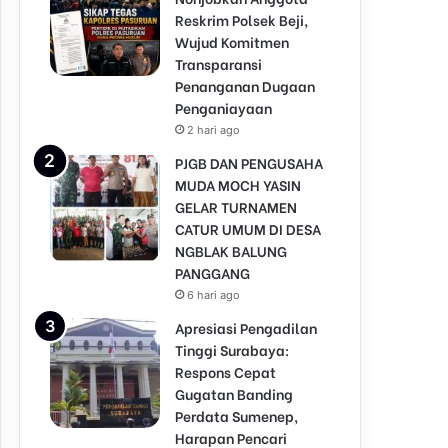
Reskrim Polsek Beji,
Wujud Komitmen
Transparansi
Penanganan Dugaan
Penganiayaan
2 hari ago
PJGB DAN PENGUSAHA
MUDA MOCH YASIN
GELAR TURNAMEN
CATUR UMUM DI DESA
NGBLAK BALUNG
PANGGANG
6 hari ago
Apresiasi Pengadilan
Tinggi Surabaya:
Respons Cepat
Gugatan Banding
Perdata Sumenep,
Harapan Pencari