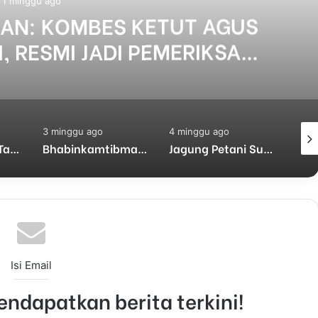
1 minggu ago
HAN: KOMBES KETUT AGUS
, RESMI JADI PEMERIKSA
I DIV PROPAM MABES POLRI
3 minggu ago
4 minggu ago
4 mi
Kasus Dugaan Tangkap Lepas Pencurian Besi Menggantung, Publik Pertanyakan Sikap Kapolres Mojokerto Kota dan Propam
Bhabinkamtibmas Polsek Sukorejo Dorong Pemanfaatan Lahan Produktif untuk Dukung Ketahanan Pangan Nasional
Jagung Petani Sukorejo Tembus Bulog, Polisi Kawal Pengiriman Hasil Panen
Isi Email
ndapatkan berita terkini!