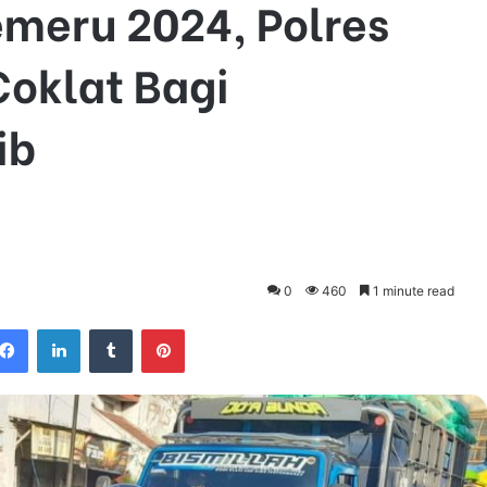
emeru 2024, Polres
Coklat Bagi
ib
0
460
1 minute read
Facebook
LinkedIn
Tumblr
Pinterest