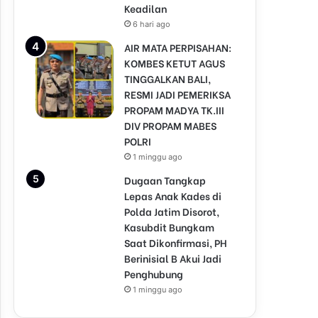
Keadilan
6 hari ago
AIR MATA PERPISAHAN:
KOMBES KETUT AGUS
TINGGALKAN BALI,
RESMI JADI PEMERIKSA
PROPAM MADYA TK.III
DIV PROPAM MABES
POLRI
1 minggu ago
Dugaan Tangkap
Lepas Anak Kades di
Polda Jatim Disorot,
Kasubdit Bungkam
Saat Dikonfirmasi, PH
Berinisial B Akui Jadi
Penghubung
1 minggu ago