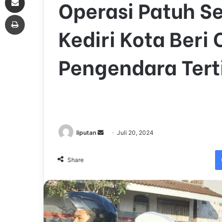
Operasi Patuh S
Print
Kediri Kota Beri 
Pengendara Tert
liputan
S
Juli 20, 2024
e
n
Share
d
a
n
e
m