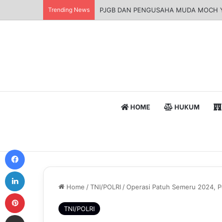
Trending News
Apresiasi Pengadilan Tinggi Suraba
HOME
HUKUM
Facebook
LinkedIn
Home
/
TNI/POLRI
/
Operasi Patuh Semeru 2024, Pol
Pinterest
TNI/POLRI
Share via Email