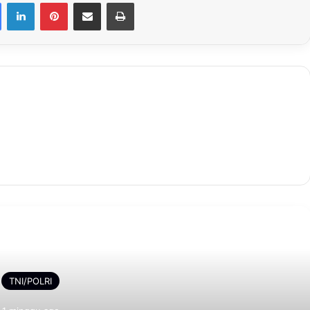
Facebook
LinkedIn
Pinterest
Share via Email
Print
Selanjutnya
TNI/POLRI