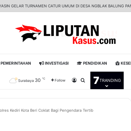
ya: Respons Cepat Gugatan Banding Perdata Sumenep, Harapan Pencari 
PEMERINTAHAN
INVESTIGASI
PENDIDIKAN
KESE
7
℃
30
Log In
Pencarian untuk
TRANDING
Follow
Surabaya
res Kediri Kota Beri Coklat Bagi Pengendara Tertib