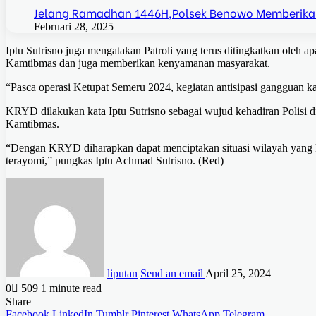
Jelang Ramadhan 1446H,Polsek Benowo Memberika
Februari 28, 2025
Iptu Sutrisno juga mengatakan Patroli yang terus ditingkatkan oleh 
Kamtibmas dan juga memberikan kenyamanan masyarakat.
“Pasca operasi Ketupat Semeru 2024, kegiatan antisipasi gangguan k
KRYD dilakukan kata Iptu Sutrisno sebagai wujud kehadiran Polisi d
Kamtibmas.
“Dengan KRYD diharapkan dapat menciptakan situasi wilayah yang kon
terayomi,” pungkas Iptu Achmad Sutrisno. (Red)
liputan
Send an email
April 25, 2024
0
509
1 minute read
Share
Facebook
LinkedIn
Tumblr
Pinterest
WhatsApp
Telegram