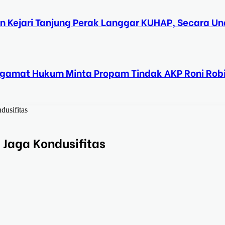
n Kejari Tanjung Perak Langgar KUHAP, Secara 
ngamat Hukum Minta Propam Tindak AKP Roni Rob
usifitas
 Jaga Kondusifitas