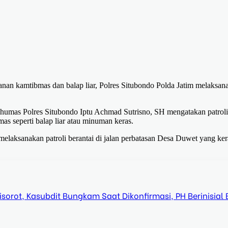
an kamtibmas dan balap liar, Polres Situbondo Polda Jatim melaksan
umas Polres Situbondo Iptu Achmad Sutrisno, SH mengatakan patroli
s seperti balap liar atau minuman keras.
melaksanakan patroli berantai di jalan perbatasan Desa Duwet yang ke
orot, Kasubdit Bungkam Saat Dikonfirmasi, PH Berinisial 