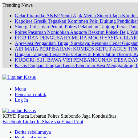
Trending News
Gelar Piramida, AKBP Yenni Ajak Media Sinergi Jaga Kondusi
Kapolres Gresik Tegaskan Komitmen Polri Dukung Pendidikan
Sinergi Polisi dan Petani, Polres Pelabuhan Tanjung Perak Pa
Polres Pasuruan Nonjobkan Anggota Reskrim Polsek Beji, W
PJGB DAN PENGUSAHA MUDA MOCH YASIN GELA
Apresiasi Pengadilan Tinggi Surabaya: Respons Cepat Gugata
AIR MATA PERPISAHAN: KOMBES KETUT AGUS TING
Dugaan Tangkap Lepas Anak Kades di Polda Jatim Disorot, Ka
KUDORI, S.H. BAWA VISI PEMBANGUNAN DESA 
Kasus Dugaan Tangkap Lepas Pencurian Besi Menggantung, P
Menu
Pencarian untuk
Log In
KRYD Pasca Lebaran Polres Situbondo Jaga Kondusifitas
Facebook
LinkedIn
Share via Email
Print
Berita sebelumnya
Berita selanjutnya