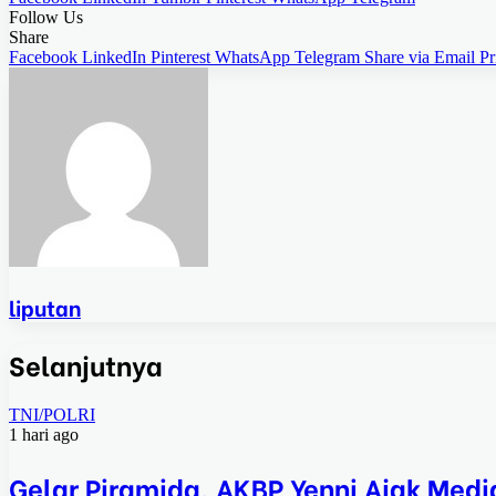
Follow Us
Share
Facebook
LinkedIn
Pinterest
WhatsApp
Telegram
Share via Email
Pr
liputan
Selanjutnya
TNI/POLRI
1 hari ago
Gelar Piramida, AKBP Yenni Ajak Medi