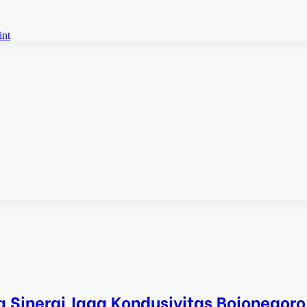
int
a Sinergi Jaga Kondusivitas Bojonegoro