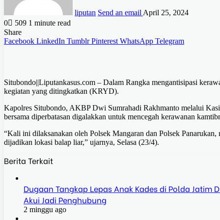
liputan
Send an email
April 25, 2024
0
509
1 minute read
Share
Facebook
LinkedIn
Tumblr
Pinterest
WhatsApp
Telegram
Situbondo||Liputankasus.com – Dalam Rangka mengantisipasi kerawan
kegiatan yang ditingkatkan (KRYD).
Kapolres Situbondo, AKBP Dwi Sumrahadi Rakhmanto melalui Kasih
bersama diperbatasan digalakkan untuk mencegah kerawanan kamtibma
“Kali ini dilaksanakan oleh Polsek Mangaran dan Polsek Panarukan, 
dijadikan lokasi balap liar,” ujarnya, Selasa (23/4).
Berita Terkait
Dugaan Tangkap Lepas Anak Kades di Polda Jatim Dis
Akui Jadi Penghubung
2 minggu ago