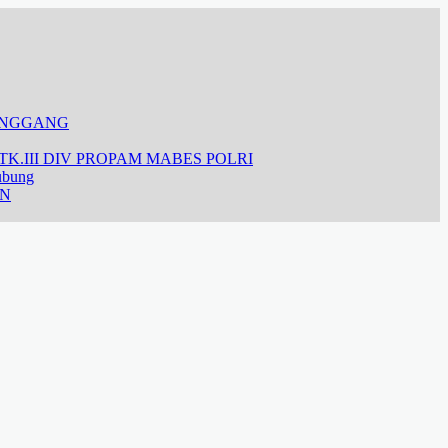
ANGGANG
K.III DIV PROPAM MABES POLRI
ubung
AN