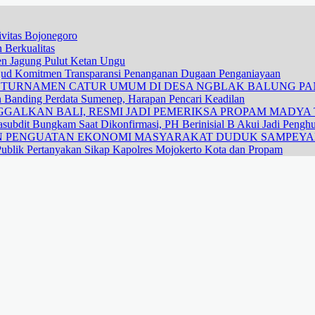
vitas Bojonegoro
 Berkualitas
nen Jagung Pulut Ketan Ungu
ujud Komitmen Transparansi Penanganan Dugaan Penganiayaan
R TURNAMEN CATUR UMUM DI DESA NGBLAK BALUNG P
n Banding Perdata Sumenep, Harapan Pencari Keadilan
GALKAN BALI, RESMI JADI PEMERIKSA PROPAM MADYA T
subdit Bungkam Saat Dikonfirmasi, PH Berinisial B Akui Jadi Pengh
DAN PENGUATAN EKONOMI MASYARAKAT DUDUK SAMPEY
ublik Pertanyakan Sikap Kapolres Mojokerto Kota dan Propam