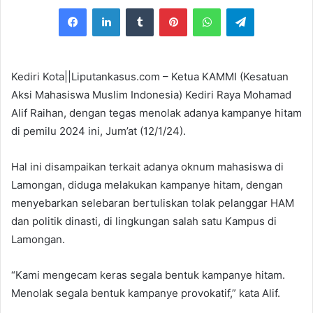
e
Facebook
LinkedIn
Tumblr
Pinterest
WhatsApp
Telegram
n
d
a
n
Kediri Kota||Liputankasus.com – Ketua KAMMI (Kesatuan
e
Aksi Mahasiswa Muslim Indonesia) Kediri Raya Mohamad
m
Alif Raihan, dengan tegas menolak adanya kampanye hitam
a
di pemilu 2024 ini, Jum’at (12/1/24).
i
l
Hal ini disampaikan terkait adanya oknum mahasiswa di
Lamongan, diduga melakukan kampanye hitam, dengan
menyebarkan selebaran bertuliskan tolak pelanggar HAM
dan politik dinasti, di lingkungan salah satu Kampus di
Lamongan.
“Kami mengecam keras segala bentuk kampanye hitam.
Menolak segala bentuk kampanye provokatif,” kata Alif.