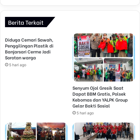
Berita Terkait
Diduga Cemari Sawah,
Penggilingan Plastik di
Banjarsari Cerme Jadi
Sorotan warga
5 hari ago
Senyum Ojol Gresik Saat
Dapat BBM Gratis, Polsek
Kebomas dan YALPK Group
Gelar Bakti Sosial
5 hari ago