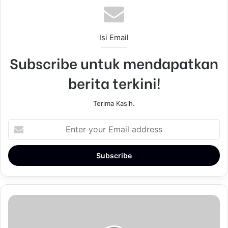
Isi Email
Subscribe untuk mendapatkan
berita terkini!
Terima Kasih.
E
n
t
e
r
y
o
u
r
E