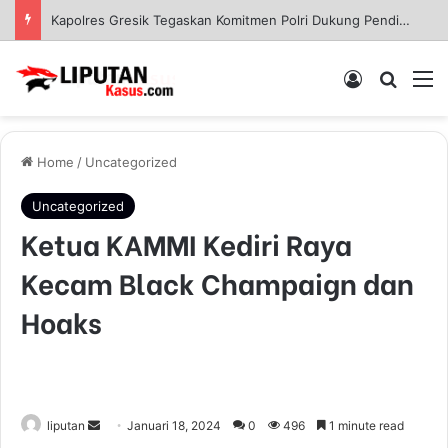
Kapolres Gresik Tegaskan Komitmen Polri Dukung Pendidikan Berkualitas
Log In
Pencar
M
Home
/
Uncategorized
Uncategorized
Ketua KAMMI Kediri Raya
Kecam Black Champaign dan
Hoaks
liputan
S
Januari 18, 2024
0
496
1 minute read