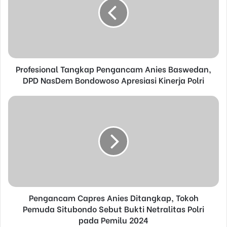
m
a
i
l
a
d
d
Profesional Tangkap Pengancam Anies Baswedan,
r
DPD NasDem Bondowoso Apresiasi Kinerja Polri
e
s
s
Pengancam Capres Anies Ditangkap, Tokoh
Pemuda Situbondo Sebut Bukti Netralitas Polri
pada Pemilu 2024