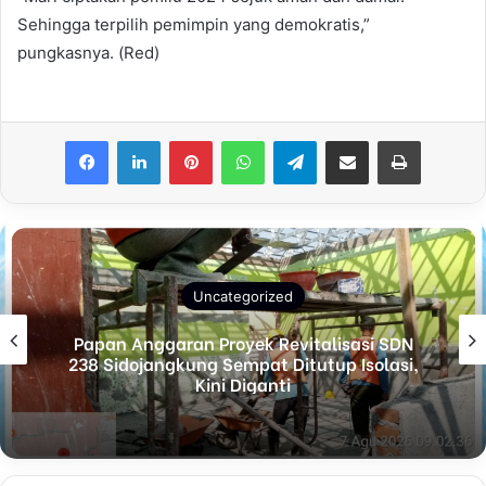
Sehingga terpilih pemimpin yang demokratis,”
pungkasnya. (Red)
Facebook
LinkedIn
Pinterest
WhatsApp
Telegram
Share via Email
Print
Uncategorized
Papan Anggaran Proyek Revitalisasi SDN
238 Sidojangkung Sempat Ditutup Isolasi,
Kini Diganti