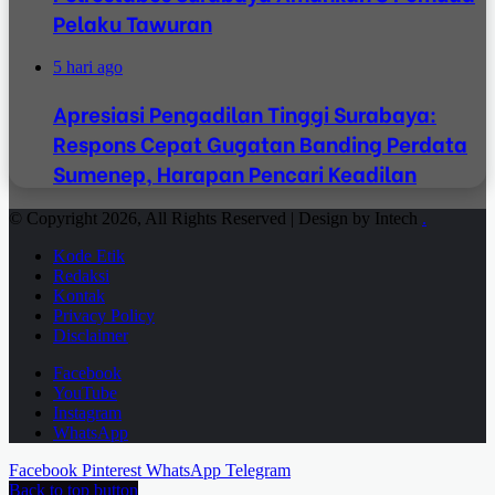
Pelaku Tawuran
5 hari ago
Apresiasi Pengadilan Tinggi Surabaya:
Respons Cepat Gugatan Banding Perdata
Sumenep, Harapan Pencari Keadilan
© Copyright 2026, All Rights Reserved | Design by Intech
.
Kode Etik
Redaksi
Kontak
Privacy Policy
Disclaimer
Facebook
YouTube
Instagram
WhatsApp
Facebook
Pinterest
WhatsApp
Telegram
Back to top button