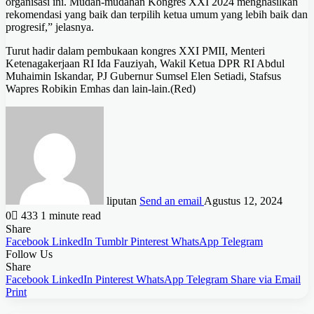
organisasi ini. Mudah-mudahan Kongres XXI 2024 menghasilkan
rekomendasi yang baik dan terpilih ketua umum yang lebih baik dan
progresif,” jelasnya.
Turut hadir dalam pembukaan kongres XXI PMII, Menteri
Ketenagakerjaan RI Ida Fauziyah, Wakil Ketua DPR RI Abdul
Muhaimin Iskandar, PJ Gubernur Sumsel Elen Setiadi, Stafsus
Wapres Robikin Emhas dan lain-lain.(Red)
liputan
Send an email
Agustus 12, 2024
0
433
1 minute read
Share
Facebook
LinkedIn
Tumblr
Pinterest
WhatsApp
Telegram
Follow Us
Share
Facebook
LinkedIn
Pinterest
WhatsApp
Telegram
Share via Email
Print