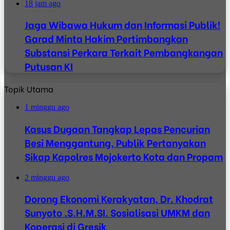
18 jam ago
Jaga Wibawa Hukum dan Informasi Publik!
Garad Minta Hakim Pertimbangkan
Substansi Perkara Terkait Pembangkangan
Putusan KI
Topik Utama
1 minggu ago
Kasus Dugaan Tangkap Lepas Pencurian
Besi Menggantung, Publik Pertanyakan
Sikap Kapolres Mojokerto Kota dan Propam
2 minggu ago
Dorong Ekonomi Kerakyatan, Dr. Khodrat
Sunyoto .S.H.M.SI. Sosialisasi UMKM dan
Koperasi di Gresik