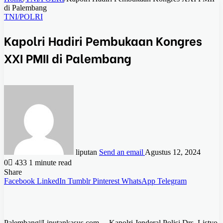
di Palembang
TNI/POLRI
Kapolri Hadiri Pembukaan Kongres
XXI PMII di Palembang
liputan
Send an email
Agustus 12, 2024
0
433
1 minute read
Share
Facebook
LinkedIn
Tumblr
Pinterest
WhatsApp
Telegram
Palembang||Liputankasus.com – Kapolri Jenderal Polisi Drs. Listyo