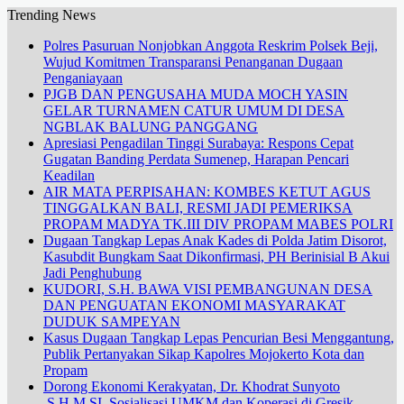
Trending News
Polres Pasuruan Nonjobkan Anggota Reskrim Polsek Beji,
Wujud Komitmen Transparansi Penanganan Dugaan
Penganiayaan
PJGB DAN PENGUSAHA MUDA MOCH YASIN
GELAR TURNAMEN CATUR UMUM DI DESA
NGBLAK BALUNG PANGGANG
Apresiasi Pengadilan Tinggi Surabaya: Respons Cepat
Gugatan Banding Perdata Sumenep, Harapan Pencari
Keadilan
AIR MATA PERPISAHAN: KOMBES KETUT AGUS
TINGGALKAN BALI, RESMI JADI PEMERIKSA
PROPAM MADYA TK.III DIV PROPAM MABES POLRI
Dugaan Tangkap Lepas Anak Kades di Polda Jatim Disorot,
Kasubdit Bungkam Saat Dikonfirmasi, PH Berinisial B Akui
Jadi Penghubung
KUDORI, S.H. BAWA VISI PEMBANGUNAN DESA
DAN PENGUATAN EKONOMI MASYARAKAT
DUDUK SAMPEYAN
Kasus Dugaan Tangkap Lepas Pencurian Besi Menggantung,
Publik Pertanyakan Sikap Kapolres Mojokerto Kota dan
Propam
Dorong Ekonomi Kerakyatan, Dr. Khodrat Sunyoto
.S.H.M.SI. Sosialisasi UMKM dan Koperasi di Gresik