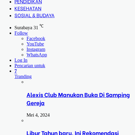
PENDIDIKAN
KESEHATAN
SOSIAL & BUDAYA
℃
Surabaya
31
Follow
Facebook
YouTube
Instagram
WhatsApp
Log In
Pencarian untuk
7
Tranding
Alexis Club Manukan Buka Di Samping
Gereja
Mei 4, 2024
Libur Tahun baru, Ini Rekomendasi