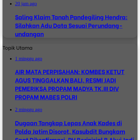
20 jam ago
Saling Klaim Tanah Pandegiling Hendra:
Silahkan Adu Data Sesuai Perundang-
undangan
Topik Utama
1 minggu ago
AIR MATA PERPISAHAN: KOMBES KETUT
AGUS TINGGALKAN BALI, RESMI JADI
PEMERIKSA PROPAM MADYA TK.III DIV
PROPAM MABES POLRI
2 minggu ago
Dugaan Tangkap Lepas Anak Kades di
Polda Jatim Disorot, Kasubdit Bungkam
Saat Dikonfirmasi, PH Berinisial B Akui Jadi