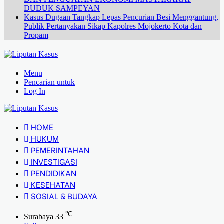
DUDUK SAMPEYAN
Kasus Dugaan Tangkap Lepas Pencurian Besi Menggantung,
Publik Pertanyakan Sikap Kapolres Mojokerto Kota dan
Propam
Menu
Pencarian untuk
Log In
HOME
HUKUM
PEMERINTAHAN
INVESTIGASI
PENDIDIKAN
KESEHATAN
SOSIAL & BUDAYA
℃
Surabaya
33