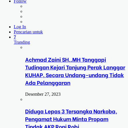
Follow
Log In
Pencarian untuk
7
Tranding
Achmad Zaini SH,.MH Tanggapi
Tudingan Kejari Tanjung Perak Langgar
KUHAP, Secara Undang-undang Tidak
Ada Pelanggaran
Desember 27, 2023
Diduga Lepas 3 Tersangka Narkoba,
Pengamat Hukum Minta Propam
Tindak AKP Roni Robi