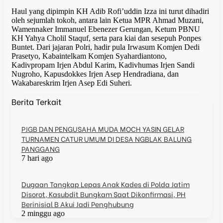
Haul yang dipimpin KH Adib Rofi’uddin Izza ini turut dihadiri
oleh sejumlah tokoh, antara lain Ketua MPR Ahmad Muzani,
Wamennaker Immanuel Ebenezer Gerungan, Ketum PBNU
KH Yahya Cholil Staquf, serta para kiai dan sesepuh Ponpes
Buntet. Dari jajaran Polri, hadir pula Irwasum Komjen Dedi
Prasetyo, Kabaintelkam Komjen Syahardiantono,
Kadivpropam Irjen Abdul Karim, Kadivhumas Irjen Sandi
Nugroho, Kapusdokkes Irjen Asep Hendradiana, dan
Wakabareskrim Irjen Asep Edi Suheri.
Berita Terkait
PJGB DAN PENGUSAHA MUDA MOCH YASIN GELAR
TURNAMEN CATUR UMUM DI DESA NGBLAK BALUNG
PANGGANG
7 hari ago
Dugaan Tangkap Lepas Anak Kades di Polda Jatim
Disorot, Kasubdit Bungkam Saat Dikonfirmasi, PH
Berinisial B Akui Jadi Penghubung
2 minggu ago