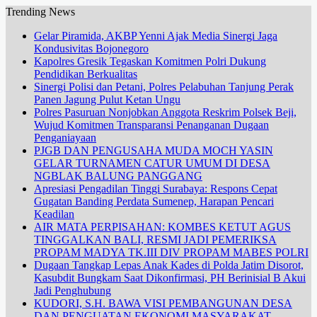
Trending News
Gelar Piramida, AKBP Yenni Ajak Media Sinergi Jaga
Kondusivitas Bojonegoro
Kapolres Gresik Tegaskan Komitmen Polri Dukung
Pendidikan Berkualitas
Sinergi Polisi dan Petani, Polres Pelabuhan Tanjung Perak
Panen Jagung Pulut Ketan Ungu
Polres Pasuruan Nonjobkan Anggota Reskrim Polsek Beji,
Wujud Komitmen Transparansi Penanganan Dugaan
Penganiayaan
PJGB DAN PENGUSAHA MUDA MOCH YASIN
GELAR TURNAMEN CATUR UMUM DI DESA
NGBLAK BALUNG PANGGANG
Apresiasi Pengadilan Tinggi Surabaya: Respons Cepat
Gugatan Banding Perdata Sumenep, Harapan Pencari
Keadilan
AIR MATA PERPISAHAN: KOMBES KETUT AGUS
TINGGALKAN BALI, RESMI JADI PEMERIKSA
PROPAM MADYA TK.III DIV PROPAM MABES POLRI
Dugaan Tangkap Lepas Anak Kades di Polda Jatim Disorot,
Kasubdit Bungkam Saat Dikonfirmasi, PH Berinisial B Akui
Jadi Penghubung
KUDORI, S.H. BAWA VISI PEMBANGUNAN DESA
DAN PENGUATAN EKONOMI MASYARAKAT