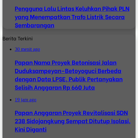
Pengguna Lalu Lintas Keluhkan Pihak PLN
yang Menempatkan Trafo Listrik Secara
Sembarangan
Berita Terkini
30 menit ago
Papan Nama Proyek Betonisasi Jalan
Duduksampeyan–Betoyoguci Berbeda
dengan Data LPSE, Publik Pertanyakan
Selisih Anggaran Rp 660 Juta
19 jam ago
Papan Anggaran Proyek Revitalisasi SDN
238 Sidojangkung Sempat Ditutup Isolasi,
Kini Diganti