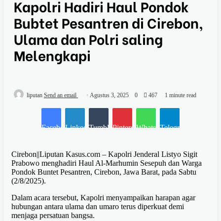
Kapolri Hadiri Haul Pondok
Bubtet Pesantren di Cirebon,
Ulama dan Polri saling
Melengkapi
liputan
Send an email
Agustus 3, 2025
0
467
1 minute read
Facebook
LinkedIn
Tumblr
Pinterest
WhatsApp
Telegram
Cirebon||Liputan Kasus.com – Kapolri Jenderal Listyo Sigit
Prabowo menghadiri Haul Al-Marhumin Sesepuh dan Warga
Pondok Buntet Pesantren, Cirebon, Jawa Barat, pada Sabtu
(2/8/2025).
Dalam acara tersebut, Kapolri menyampaikan harapan agar
hubungan antara ulama dan umaro terus diperkuat demi
menjaga persatuan bangsa.