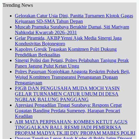
Trending News
Gelorakan Catur Usia Dini, Panitia Turnamen Klotok Gagas
Kejuaraan SD-SMA Tahun Depan
Muscab Pramuka Surabaya Berakhir Damai, Siti Mariyam
Nahkodai Kwarcab 2026–2031
Gelar Piramida, AKBP Yenni Ajak Media Sinergi Jaga
Kondusivitas Bojonegoro
Kapolres Gresik Tegaskan Komitmen Polri Dukung
Pendidikan Berkualitas
Sinergi Polisi dan Petani, Polres Pelabuhan Tanjung Perak
Panen Jagung Pulut Ketan Ungu
Polres Pasuruan Nonjobkan Anggota Reskrim Polsek Beji,
Wujud Komitmen Transparansi Penanganan Dugaan
Penganiayaan
PJGB DAN PENGUSAHA MUDA MOCH YASIN
GELAR TURNAMEN CATUR UMUM DI DESA
NGBLAK BALUNG PANGGANG
Apresiasi Pengadilan Tinggi Surabaya: Respons Cepat
Gugatan Banding Perdata Sumenep, Harapan Pencari
Keadilan
AIR MATA PERPISAHAN: KOMBES KETUT AGUS
TINGGALKAN BALI, RESMI JADI PEMERIKSA
PROPAM MADYA TK.III DIV PROPAM MABES POLRI
Dugaan Tangkap Lepas Anak Kades di Polda Jatim Disorot,