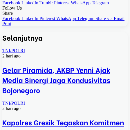
Facebook
LinkedIn
Tumblr
Pinterest
WhatsApp
Telegram
Follow Us
Share
Facebook
LinkedIn
Pinterest
WhatsApp
Telegram
Share via Email
Print
Selanjutnya
TNI/POLRI
2 hari ago
Gelar Piramida, AKBP Yenni Ajak
Media Sinergi Jaga Kondusivitas
Bojonegoro
TNI/POLRI
2 hari ago
Kapolres Gresik Tegaskan Komitmen