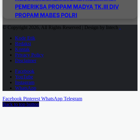
PEMERIKSA PROPAM MADYA TK.III DIV
PROPAM MABES POLRI
© Copyright 2026, All Rights Reserved | Design by Intech
.
Kode Etik
Redaksi
Kontak
Privacy Policy
Disclaimer
Facebook
YouTube
Instagram
WhatsApp
Facebook
Pinterest
WhatsApp
Telegram
Back to top button