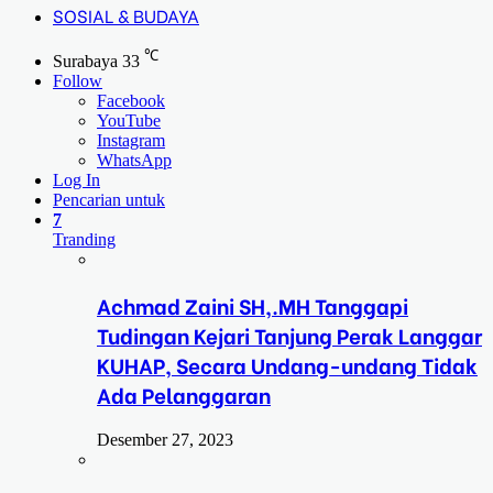
SOSIAL & BUDAYA
℃
Surabaya
33
Follow
Facebook
YouTube
Instagram
WhatsApp
Log In
Pencarian untuk
7
Tranding
Achmad Zaini SH,.MH Tanggapi
Tudingan Kejari Tanjung Perak Langgar
KUHAP, Secara Undang-undang Tidak
Ada Pelanggaran
Desember 27, 2023