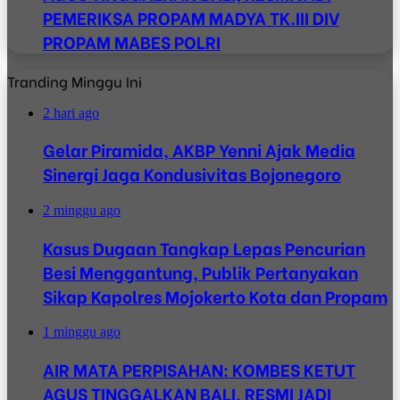
PEMERIKSA PROPAM MADYA TK.III DIV
PROPAM MABES POLRI
Tranding Minggu Ini
2 hari ago
Gelar Piramida, AKBP Yenni Ajak Media
Sinergi Jaga Kondusivitas Bojonegoro
2 minggu ago
Kasus Dugaan Tangkap Lepas Pencurian
Besi Menggantung, Publik Pertanyakan
Sikap Kapolres Mojokerto Kota dan Propam
1 minggu ago
AIR MATA PERPISAHAN: KOMBES KETUT
AGUS TINGGALKAN BALI, RESMI JADI