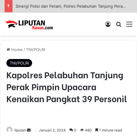
Sinergi Polisi dan Petani, Polres Pelabuhan Tanjung Perak Panen Jagung Pulut Ketan Ungu
Log In
Pencar
M
Home
/
TNI/POLRI
TNI/POLRI
Kapolres Pelabuhan Tanjung
Perak Pimpin Upacara
Kenaikan Pangkat 39 Personil
liputan
S
Januari 2, 2024
0
480
1 minute read