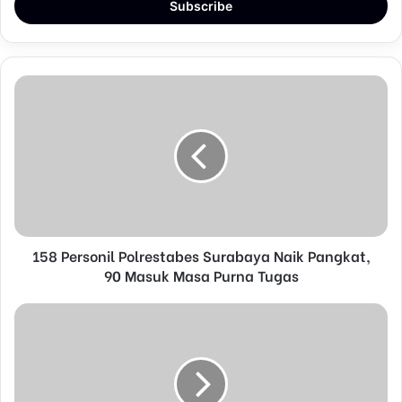
e
r
y
o
u
r
E
m
a
i
l
a
d
d
158 Personil Polrestabes Surabaya Naik Pangkat,
r
90 Masuk Masa Purna Tugas
e
s
s