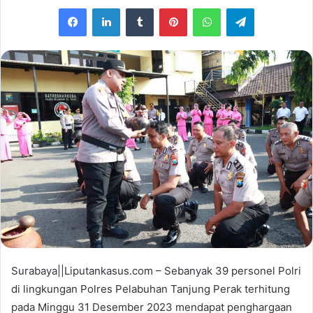
e
Facebook
LinkedIn
Tumblr
Pinterest
WhatsApp
Telegram
n
d
a
n
e
m
a
i
l
Surabaya||Liputankasus.com – Sebanyak 39 personel Polri
di lingkungan Polres Pelabuhan Tanjung Perak terhitung
pada Minggu 31 Desember 2023 mendapat penghargaan