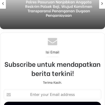
Polres Pasuruan Nonjobkan Anggota
Reskrim Polsek Beji, Wujud Komitmen
Transparansi Penanganan Dugaan
Penganiayaan
Isi Email
Subscribe untuk mendapatkan
berita terkini!
Terima Kasih.
E
n
t