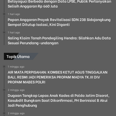
Betoyoguci Berbeda dengan Data LPSE, Publik Pertanyakan
Selisih Anggaran Rp 660 Juta
1 hari ago
Papan Anggaran Proyek Revitalisasi SDN 238 Sidojangkung
Sempat Ditutup Isolasi, Kini Diganti
1 hari ago
Saling Klaim Tanah Pandegiling Hendra: Silahkan Adu Data
Sesuai Perundang-undangan
Topik Utama
1 minggu ago
AIR MATA PERPISAHAN: KOMBES KETUT AGUS TINGGALKAN
BALI, RESMI JADI PEMERIKSA PROPAM MADYA TK.III DIV
PROPAM MABES POLRI
2 minggu ago
Dugaan Tangkap Lepas Anak Kades di Polda Jatim Disorot,
Kasubdit Bungkam Saat Dikonfirmasi, PH Berinisial B Akui
Jadi Penghubung
2 minggu ago