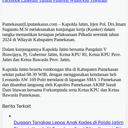
Facebook
LinkedIn
Tumblr
Pinterest
WhatsApp
Telegram
Pamekasan||Liputankasus.com – Kapolda Jatim, Irjen Pol. Drs.Imam
Sugianto.M.Si melaksanakan kunjungan kerja (Kunker) dalam
rangka memastikan kesiapan pelaksanaan Pilkada serentak tahun
2024 di Wilayah Kabupaten Pamekasan.
Dalam kunjungannya Kapolda Jatim bersama Pangdam V
Brawijaya, Pj. Gubernur Jatim, Ketua KPU RI, Ketua KPU Prov.
Jatim dan Ketua Bawaslu Prov. Jatim.
Kapolda Jatim beserta rombongan tiba di Kabupaten Pamekasan
sekitar pukul 08.39 WIB, dengan menggunakan kendaraan heli
Leonardo AW 169 Polri mendarat di lapangan SMA 3 Pamekasan
dan disambut langsung oleh Kapolres Pamekasan AKBP Jazuli
Dani Iriawan bersama Forkompinda serta Ketua KPU dan Ketua
Bawaslu Pamekasan.
Berita Terkait
Dugaan Tangkap Lepas Anak Kades di Polda Jatim