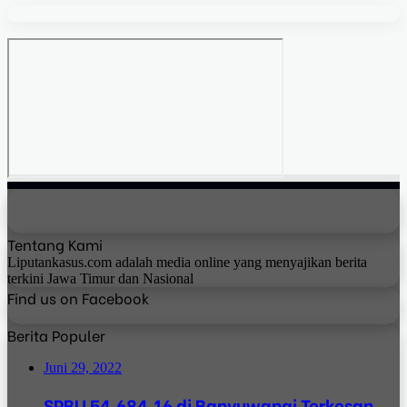
Tentang Kami
Liputankasus.com adalah media online yang menyajikan berita
terkini Jawa Timur dan Nasional
Find us on Facebook
Berita Populer
Juni 29, 2022
SPBU 54.684.16 di Banyuwangi Terkesan