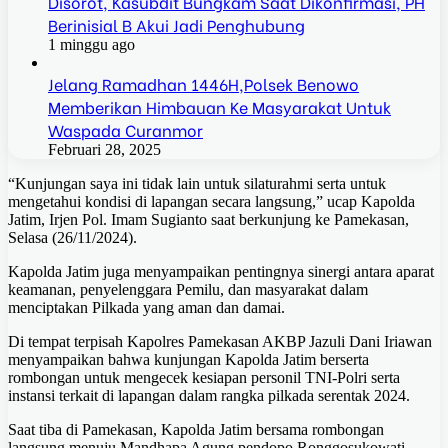
Disorot, Kasubdit Bungkam Saat Dikonfirmasi, PH
Berinisial B Akui Jadi Penghubung
1 minggu ago
Jelang Ramadhan 1446H,Polsek Benowo
Memberikan Himbauan Ke Masyarakat Untuk
Waspada Curanmor
Februari 28, 2025
“Kunjungan saya ini tidak lain untuk silaturahmi serta untuk
mengetahui kondisi di lapangan secara langsung,” ucap Kapolda
Jatim, Irjen Pol. Imam Sugianto saat berkunjung ke Pamekasan,
Selasa (26/11/2024).
Kapolda Jatim juga menyampaikan pentingnya sinergi antara aparat
keamanan, penyelenggara Pemilu, dan masyarakat dalam
menciptakan Pilkada yang aman dan damai.
Di tempat terpisah Kapolres Pamekasan AKBP Jazuli Dani Iriawan
menyampaikan bahwa kunjungan Kapolda Jatim berserta
rombongan untuk mengecek kesiapan personil TNI-Polri serta
instansi terkait di lapangan dalam rangka pilkada serentak 2024.
Saat tiba di Pamekasan, Kapolda Jatim bersama rombongan
langsung menuju Mandhapa Agung pendopo Ronggosukowati