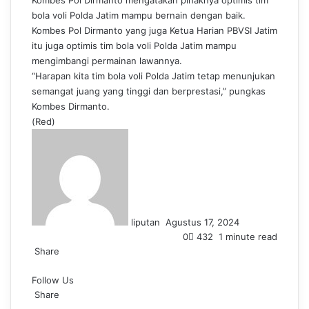
Kombes Pol Dirmanto mengatakan pihaknya optimis tim
bola voli Polda Jatim mampu bernain dengan baik.
Kombes Pol Dirmanto yang juga Ketua Harian PBVSI Jatim
itu juga optimis tim bola voli Polda Jatim mampu
mengimbangi permainan lawannya.
“Harapan kita tim bola voli Polda Jatim tetap menunjukan
semangat juang yang tinggi dan berprestasi,” pungkas
Kombes Dirmanto.
(Red)
S
e
n
d
a
n
liputan
Agustus 17, 2024
e
0
432
1 minute read
m
Share
a
F
L
T
P
W
T
i
Follow Us
a
i
u
i
h
e
l
c
Share
n
m
n
a
l