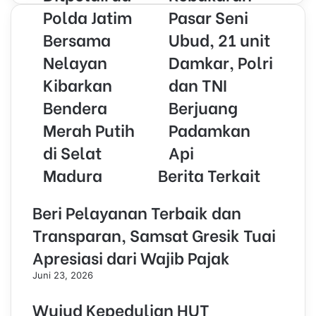
o
Polda Jatim
Pasar Seni
u
Bersama
Ubud, 21 unit
r
E
Nelayan
Damkar, Polri
m
Kibarkan
dan TNI
a
i
Bendera
Berjuang
l
Merah Putih
Padamkan
a
d
di Selat
Api
d
r
Madura
Berita Terkait
e
s
Beri Pelayanan Terbaik dan
s
Transparan, Samsat Gresik Tuai
Apresiasi dari Wajib Pajak
Juni 23, 2026
Wujud Kepedulian HUT