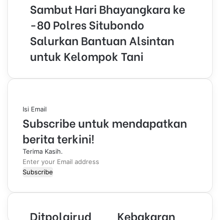
Sambut Hari Bhayangkara ke
-80 Polres Situbondo
Salurkan Bantuan Alsintan
untuk Kelompok Tani
Isi Email
Subscribe untuk mendapatkan
berita terkini!
Terima Kasih.
E
n
t
e
r
Ditpolairud
Kebakaran
y