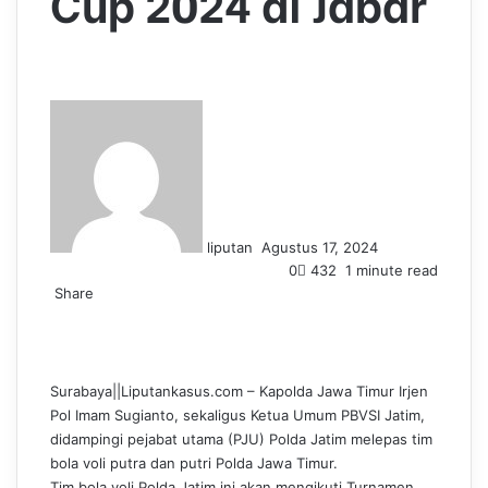
Cup 2024 di Jabar
S
e
n
d
a
n
liputan
Agustus 17, 2024
e
0
432
1 minute read
m
Share
a
F
L
T
P
W
T
i
a
i
u
i
h
e
l
c
n
m
n
a
l
e
k
b
t
t
e
Surabaya||Liputankasus.com – Kapolda Jawa Timur Irjen
b
e
l
e
s
g
Pol Imam Sugianto, sekaligus Ketua Umum PBVSI Jatim,
o
d
r
r
A
r
didampingi pejabat utama (PJU) Polda Jatim melepas tim
o
I
e
p
a
bola voli putra dan putri Polda Jawa Timur.
k
n
s
p
m
Tim bola voli Polda Jatim ini akan mengikuti Turnamen