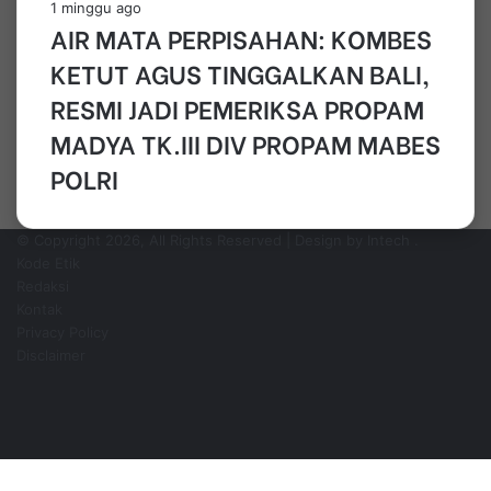
1 minggu ago
AIR MATA PERPISAHAN: KOMBES
KETUT AGUS TINGGALKAN BALI,
RESMI JADI PEMERIKSA PROPAM
MADYA TK.III DIV PROPAM MABES
POLRI
© Copyright 2026, All Rights Reserved | Design by Intech
.
Kode Etik
Redaksi
Kontak
Privacy Policy
Disclaimer
Facebook
YouTube
Instagram
WhatsApp
Facebook
Pinterest
WhatsApp
Telegram