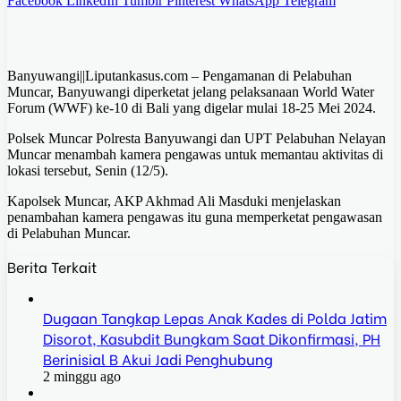
Facebook
LinkedIn
Tumblr
Pinterest
WhatsApp
Telegram
Banyuwangi||Liputankasus.com – Pengamanan di Pelabuhan
Muncar, Banyuwangi diperketat jelang pelaksanaan World Water
Forum (WWF) ke-10 di Bali yang digelar mulai 18-25 Mei 2024.
Polsek Muncar Polresta Banyuwangi dan UPT Pelabuhan Nelayan
Muncar menambah kamera pengawas untuk memantau aktivitas di
lokasi tersebut, Senin (12/5).
Kapolsek Muncar, AKP Akhmad Ali Masduki menjelaskan
penambahan kamera pengawas itu guna memperketat pengawasan
di Pelabuhan Muncar.
Berita Terkait
Dugaan Tangkap Lepas Anak Kades di Polda Jatim
Disorot, Kasubdit Bungkam Saat Dikonfirmasi, PH
Berinisial B Akui Jadi Penghubung
2 minggu ago