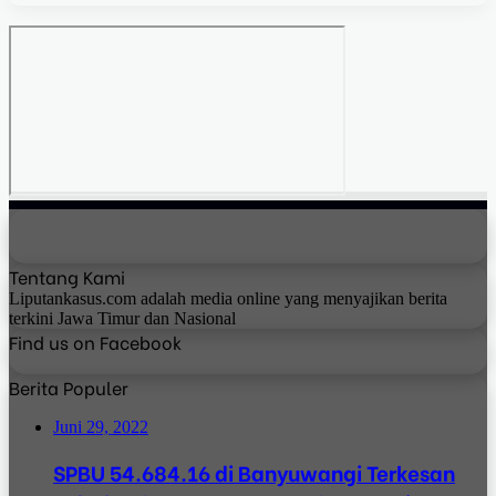
Tentang Kami
Liputankasus.com adalah media online yang menyajikan berita
terkini Jawa Timur dan Nasional
Find us on Facebook
Berita Populer
Juni 29, 2022
SPBU 54.684.16 di Banyuwangi Terkesan