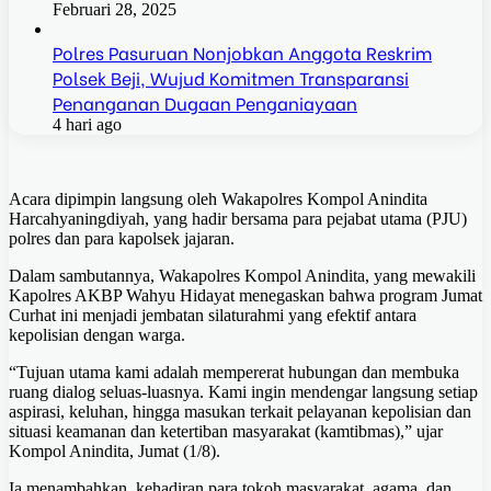
Februari 28, 2025
Polres Pasuruan Nonjobkan Anggota Reskrim
Polsek Beji, Wujud Komitmen Transparansi
Penanganan Dugaan Penganiayaan
4 hari ago
Acara dipimpin langsung oleh Wakapolres Kompol Anindita
Harcahyaningdiyah, yang hadir bersama para pejabat utama (PJU)
polres dan para kapolsek jajaran.
Dalam sambutannya, Wakapolres Kompol Anindita, yang mewakili
Kapolres AKBP Wahyu Hidayat menegaskan bahwa program Jumat
Curhat ini menjadi jembatan silaturahmi yang efektif antara
kepolisian dengan warga.
“Tujuan utama kami adalah mempererat hubungan dan membuka
ruang dialog seluas-luasnya. Kami ingin mendengar langsung setiap
aspirasi, keluhan, hingga masukan terkait pelayanan kepolisian dan
situasi keamanan dan ketertiban masyarakat (kamtibmas),” ujar
Kompol Anindita, Jumat (1/8).
Ia menambahkan, kehadiran para tokoh masyarakat, agama, dan