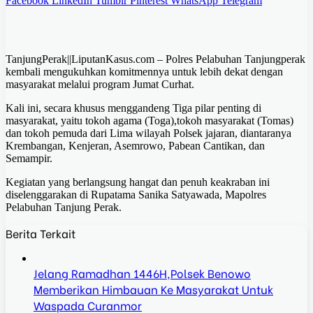
Facebook
LinkedIn
Tumblr
Pinterest
WhatsApp
Telegram
TanjungPerak||LiputanKasus.com – Polres Pelabuhan Tanjungperak
kembali mengukuhkan komitmennya untuk lebih dekat dengan
masyarakat melalui program Jumat Curhat.
Kali ini, secara khusus menggandeng Tiga pilar penting di
masyarakat, yaitu tokoh agama (Toga),tokoh masyarakat (Tomas)
dan tokoh pemuda dari Lima wilayah Polsek jajaran, diantaranya
Krembangan, Kenjeran, Asemrowo, Pabean Cantikan, dan
Semampir.
Kegiatan yang berlangsung hangat dan penuh keakraban ini
diselenggarakan di Rupatama Sanika Satyawada, Mapolres
Pelabuhan Tanjung Perak.
Berita Terkait
Jelang Ramadhan 1446H,Polsek Benowo
Memberikan Himbauan Ke Masyarakat Untuk
Waspada Curanmor