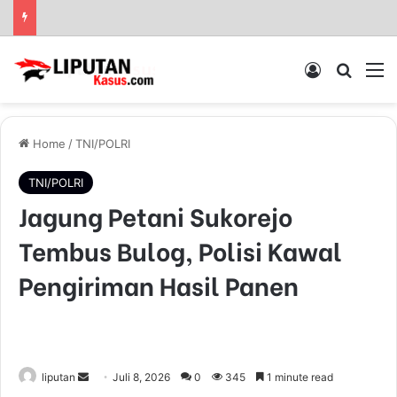
Log In
Pencar
M
Home
/
TNI/POLRI
TNI/POLRI
Jagung Petani Sukorejo
Tembus Bulog, Polisi Kawal
Pengiriman Hasil Panen
liputan
S
Juli 8, 2026
0
345
1 minute read