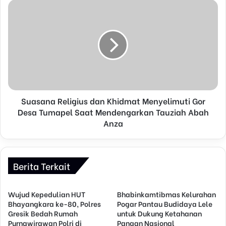
s
s
Suasana Religius dan Khidmat Menyelimuti Gor
Desa Tumapel Saat Mendengarkan Tauziah Abah
Anza
Berita Terkait
Wujud Kepedulian HUT
Bhabinkamtibmas Kelurahan
Bhayangkara ke-80, Polres
Pogar Pantau Budidaya Lele
Gresik Bedah Rumah
untuk Dukung Ketahanan
Purnawirawan Polri di
Pangan Nasional