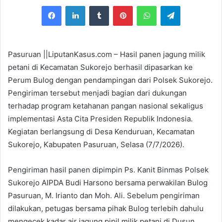
e
Facebook
LinkedIn
Tumblr
Pinterest
WhatsApp
Telegram
n
d
a
n
Pasuruan ||LiputanKasus.com – Hasil panen jagung milik
e
petani di Kecamatan Sukorejo berhasil dipasarkan ke
m
Perum Bulog dengan pendampingan dari Polsek Sukorejo.
a
Pengiriman tersebut menjadi bagian dari dukungan
i
terhadap program ketahanan pangan nasional sekaligus
l
implementasi Asta Cita Presiden Republik Indonesia.
Kegiatan berlangsung di Desa Kenduruan, Kecamatan
Sukorejo, Kabupaten Pasuruan, Selasa (7/7/2026).
Pengiriman hasil panen dipimpin Ps. Kanit Binmas Polsek
Sukorejo AIPDA Budi Harsono bersama perwakilan Bulog
Pasuruan, M. Irianto dan Moh. Ali. Sebelum pengiriman
dilakukan, petugas bersama pihak Bulog terlebih dahulu
mengecek kadar air jagung pipil milik petani di Dusun