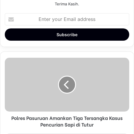
Terima Kasih.
E
n
t
e
r
y
o
u
r
E
m
a
i
l
a
d
d
Polres Pasuruan Amankan Tiga Tersangka Kasus
r
Pencurian Sapi di Tutur
e