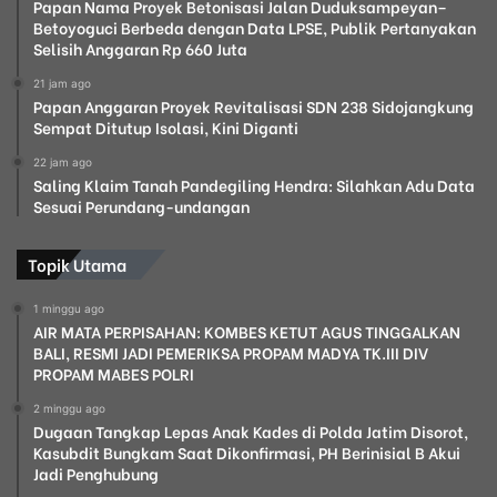
Papan Nama Proyek Betonisasi Jalan Duduksampeyan–
Betoyoguci Berbeda dengan Data LPSE, Publik Pertanyakan
Selisih Anggaran Rp 660 Juta
21 jam ago
Papan Anggaran Proyek Revitalisasi SDN 238 Sidojangkung
Sempat Ditutup Isolasi, Kini Diganti
22 jam ago
Saling Klaim Tanah Pandegiling Hendra: Silahkan Adu Data
Sesuai Perundang-undangan
Topik Utama
1 minggu ago
AIR MATA PERPISAHAN: KOMBES KETUT AGUS TINGGALKAN
BALI, RESMI JADI PEMERIKSA PROPAM MADYA TK.III DIV
PROPAM MABES POLRI
2 minggu ago
Dugaan Tangkap Lepas Anak Kades di Polda Jatim Disorot,
Kasubdit Bungkam Saat Dikonfirmasi, PH Berinisial B Akui
Jadi Penghubung