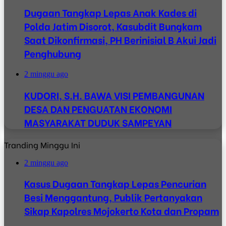
Dugaan Tangkap Lepas Anak Kades di
Polda Jatim Disorot, Kasubdit Bungkam
Saat Dikonfirmasi, PH Berinisial B Akui Jadi
Penghubung
2 minggu ago
KUDORI, S.H. BAWA VISI PEMBANGUNAN
DESA DAN PENGUATAN EKONOMI
MASYARAKAT DUDUK SAMPEYAN
Tranding Minggu Ini
2 minggu ago
Kasus Dugaan Tangkap Lepas Pencurian
Besi Menggantung, Publik Pertanyakan
Sikap Kapolres Mojokerto Kota dan Propam