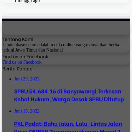
1 minggu ago
Tentang Kami
Liputankasus.com adalah media online yang menyajikan berita
terkini Jawa Timur dan Nasional
Find us on Facebook
Find us on Facebook
Berita Populer
Juni 29, 2022
SPBU 54.684.16 di Banyuwangi Terkesan
Kebal Hukum, Warga Desak SPBU Ditutup
Juni 13, 2022
PKL Padati Bahu Jalan, Lalu-Lintas Jalan
Raya OMBEN Terganggu Hingga Macet 1