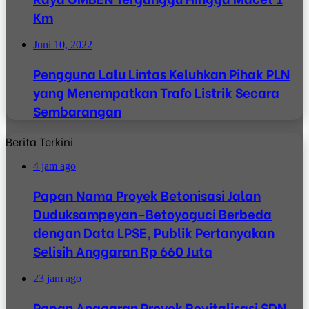
Km
Juni 10, 2022
Pengguna Lalu Lintas Keluhkan Pihak PLN
yang Menempatkan Trafo Listrik Secara
Sembarangan
Berita Terkini
4 jam ago
Papan Nama Proyek Betonisasi Jalan
Duduksampeyan–Betoyoguci Berbeda
dengan Data LPSE, Publik Pertanyakan
Selisih Anggaran Rp 660 Juta
23 jam ago
Papan Anggaran Proyek Revitalisasi SDN