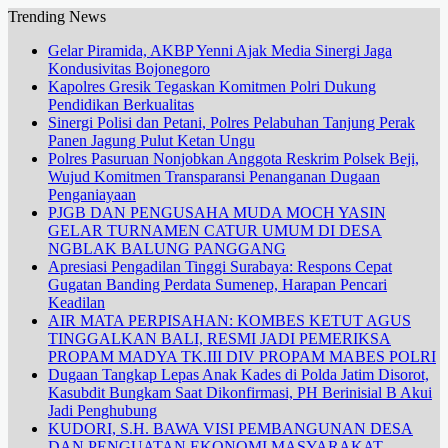
Trending News
Gelar Piramida, AKBP Yenni Ajak Media Sinergi Jaga
Kondusivitas Bojonegoro
Kapolres Gresik Tegaskan Komitmen Polri Dukung
Pendidikan Berkualitas
Sinergi Polisi dan Petani, Polres Pelabuhan Tanjung Perak
Panen Jagung Pulut Ketan Ungu
Polres Pasuruan Nonjobkan Anggota Reskrim Polsek Beji,
Wujud Komitmen Transparansi Penanganan Dugaan
Penganiayaan
PJGB DAN PENGUSAHA MUDA MOCH YASIN
GELAR TURNAMEN CATUR UMUM DI DESA
NGBLAK BALUNG PANGGANG
Apresiasi Pengadilan Tinggi Surabaya: Respons Cepat
Gugatan Banding Perdata Sumenep, Harapan Pencari
Keadilan
AIR MATA PERPISAHAN: KOMBES KETUT AGUS
TINGGALKAN BALI, RESMI JADI PEMERIKSA
PROPAM MADYA TK.III DIV PROPAM MABES POLRI
Dugaan Tangkap Lepas Anak Kades di Polda Jatim Disorot,
Kasubdit Bungkam Saat Dikonfirmasi, PH Berinisial B Akui
Jadi Penghubung
KUDORI, S.H. BAWA VISI PEMBANGUNAN DESA
DAN PENGUATAN EKONOMI MASYARAKAT