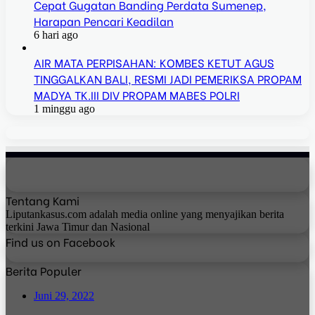
Cepat Gugatan Banding Perdata Sumenep,
Harapan Pencari Keadilan
6 hari ago
AIR MATA PERPISAHAN: KOMBES KETUT AGUS
TINGGALKAN BALI, RESMI JADI PEMERIKSA PROPAM
MADYA TK.III DIV PROPAM MABES POLRI
1 minggu ago
Tentang Kami
Liputankasus.com adalah media online yang menyajikan berita
terkini Jawa Timur dan Nasional
Find us on Facebook
Berita Populer
Juni 29, 2022