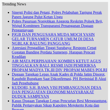
Trending News
Sinergi Polisi dan Petani, Polres Pelabuhan Tanjung Perak
Panen Jagung Pulut Ketan Ungu
Polres Pasuruan Nonjobkan Anggota Reskrim Polsek Beji,
Wujud Komitmen Transparansi Penanganan Dugaan
Penganiayaan
PJGB DAN PENGUSAHA MUDA MOCH YASIN
GELAR TURNAMEN CATUR UMUM DI DESA
NGBLAK BALUNG PANGGANG
Apresiasi Pengadilan Tinggi Surabaya: Respons Cepat
Gugatan Banding Perdata Sumenep, Harapan Pencari
Keadilan
AIR MATA PERPISAHAN: KOMBES KETUT AGUS
TINGGALKAN BALI, RESMI JADI PEMERIKSA
PROPAM MADYA TK.III DIV PROPAM MABES POLRI
Dugaan Tangkap Lepas Anak Kades di Polda Jatim Disorot,
Kasubdit Bungkam Saat Dikonfirmasi, PH Berinisial B Akui
Jadi Penghubung
KUDORI, S.H. BAWA VISI PEMBANGUNAN DESA
DAN PENGUATAN EKONOMI MASYARAKAT
DUDUK SAMPEYAN
Kasus Dugaan Tangkap Lepas Pencurian Besi Menggantung,
Publik Pertanyakan Sikap Kapolres Mojokerto Kota dan
Propam