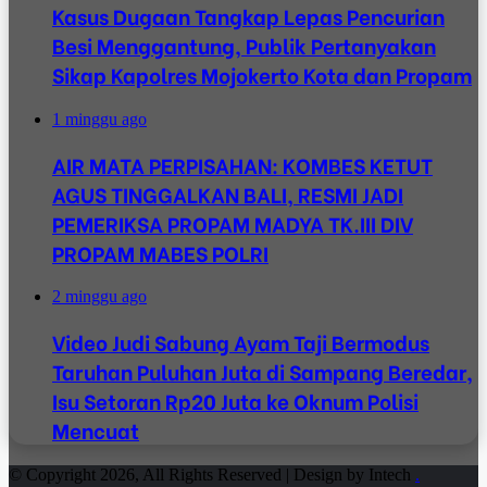
Kasus Dugaan Tangkap Lepas Pencurian
Besi Menggantung, Publik Pertanyakan
Sikap Kapolres Mojokerto Kota dan Propam
1 minggu ago
AIR MATA PERPISAHAN: KOMBES KETUT
AGUS TINGGALKAN BALI, RESMI JADI
PEMERIKSA PROPAM MADYA TK.III DIV
PROPAM MABES POLRI
2 minggu ago
Video Judi Sabung Ayam Taji Bermodus
Taruhan Puluhan Juta di Sampang Beredar,
Isu Setoran Rp20 Juta ke Oknum Polisi
Mencuat
© Copyright 2026, All Rights Reserved | Design by Intech
.