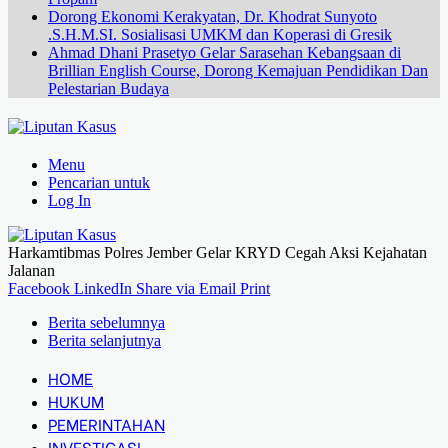
Dorong Ekonomi Kerakyatan, Dr. Khodrat Sunyoto
.S.H.M.SI. Sosialisasi UMKM dan Koperasi di Gresik
Ahmad Dhani Prasetyo Gelar Sarasehan Kebangsaan di
Brillian English Course, Dorong Kemajuan Pendidikan Dan
Pelestarian Budaya
Menu
Pencarian untuk
Log In
Harkamtibmas Polres Jember Gelar KRYD Cegah Aksi Kejahatan
Jalanan
Facebook
LinkedIn
Share via Email
Print
Berita sebelumnya
Berita selanjutnya
HOME
HUKUM
PEMERINTAHAN
INVESTIGASI