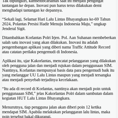
Tak dipungkiri, kamseltibcarlantas saat ini menjadi pengingat
tantangan ke depan. Inovasi pun harus terus dilakukan demi
menghadapi tantangan ke depannya.
“Sekali lagi, Selamat Hari Lalu Lintas Bhayangkara ke-69 Tahun
2024, Polantas Presisi Hadir Menuju Indonesia Maju,” ungkap
Jenderal Sigit.
Ditambahkan Korlantas Polri Irjen. Pol. Aan Suhanan membeberkan
salah satu inovasi yang akan dilakukan. Inovasi itu adalah
pengembangan aplikasi yang diberi nama Traffic Attitude Record
atau catatan perilaku pengemudi di Indonesia.
Aplikasi itu, ujar Kakorlantas, mencatat pelanggaran yang dilakukan
oleh pengguna jalan dan menjadi rujukan dalam penggunaan SIM.
Nantinya, Korlantas mempunyai basis data para pengemudi baik itu
yang melanggar UU Lalu Lintas maupun yang menjadi tersangka
atau menjadi penyebab terjadinya kecelakaan.
“Itu ada di record di Korlantas, nantinya akan menjadi poin untuk
penggunaaan SIM,” jelas Kakorlantas Polri dalam sambutan dalam
kegiatan HUT Lalu Lintas Bhayangkara.
Menurutnya, tiap pengguna jalan akan diberi poin 12 ketika
mendapat SIM. Apabila melakukan pelanggaran lalu lintas, maka
poin tersebut bakal dikurangi.