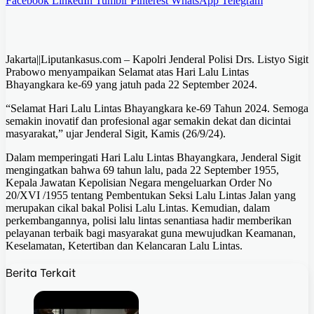
Facebook
LinkedIn
Tumblr
Pinterest
WhatsApp
Telegram
Jakarta||Liputankasus.com – Kapolri Jenderal Polisi Drs. Listyo Sigit
Prabowo menyampaikan Selamat atas Hari Lalu Lintas
Bhayangkara ke-69 yang jatuh pada 22 September 2024.
“Selamat Hari Lalu Lintas Bhayangkara ke-69 Tahun 2024. Semoga
semakin inovatif dan profesional agar semakin dekat dan dicintai
masyarakat,” ujar Jenderal Sigit, Kamis (26/9/24).
Dalam memperingati Hari Lalu Lintas Bhayangkara, Jenderal Sigit
mengingatkan bahwa 69 tahun lalu, pada 22 September 1955,
Kepala Jawatan Kepolisian Negara mengeluarkan Order No
20/XVI /1955 tentang Pembentukan Seksi Lalu Lintas Jalan yang
merupakan cikal bakal Polisi Lalu Lintas. Kemudian, dalam
perkembangannya, polisi lalu lintas senantiasa hadir memberikan
pelayanan terbaik bagi masyarakat guna mewujudkan Keamanan,
Keselamatan, Ketertiban dan Kelancaran Lalu Lintas.
Berita Terkait