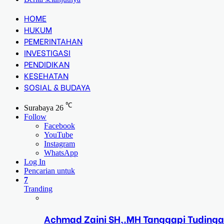
HOME
HUKUM
PEMERINTAHAN
INVESTIGASI
PENDIDIKAN
KESEHATAN
SOSIAL & BUDAYA
℃
Surabaya
26
Follow
Facebook
YouTube
Instagram
WhatsApp
Log In
Pencarian untuk
7
Tranding
Achmad Zaini SH,.MH Tanggapi Tudinga