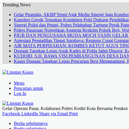
Trending News
Gelar Piramida, AKBP Yenni Ajak Media Sinergi Jaga Kondusi
Kapolres Gresik Tegaskan Komitmen Polri Dukung Pendidikan
Sinergi Polisi dan Petani, Polres Pelabuhan Tanjung Perak Pa
Polres Pasuruan Nonjobkan Anggota Reskrim Polsek Beji, W
PJGB DAN PENGUSAHA MUDA MOCH YASIN GELA
Apresiasi Pengadilan Tinggi Surabaya: Respons Cepat Gugata
AIR MATA PERPISAHAN: KOMBES KETUT AGUS TING
Dugaan Tangkap Lepas Anak Kades di Polda Jatim Disorot, Ka
KUDORI, S.H. BAWA VISI PEMBANGUNAN DESA 
Kasus Dugaan Tangkap Lepas Pencurian Besi Menggantung, P
Menu
Pencarian untuk
Log In
Gelar Operasi Pasar, Kolaborasi Polres Kediri Kota Bersama Pemko
Facebook
LinkedIn
Share via Email
Print
Berita sebelumnya
Berita selanjutnya