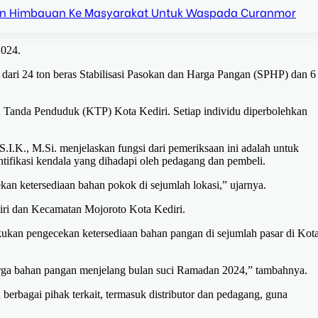
n Himbauan Ke Masyarakat Untuk Waspada Curanmor
2024.
ri dari 24 ton beras Stabilisasi Pasokan dan Harga Pangan (SPHP) dan 6
u Tanda Penduduk (KTP) Kota Kediri. Setiap individu diperbolehkan
.I.K., M.Si. menjelaskan fungsi dari pemeriksaan ini adalah untuk
ntifikasi kendala yang dihadapi oleh pedagang dan pembeli.
n ketersediaan bahan pokok di sejumlah lokasi,” ujarnya.
iri dan Kecamatan Mojoroto Kota Kediri.
akukan pengecekan ketersediaan bahan pangan di sejumlah pasar di Kot
arga bahan pangan menjelang bulan suci Ramadan 2024,” tambahnya.
berbagai pihak terkait, termasuk distributor dan pedagang, guna