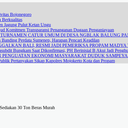
vitas Bojonegoro
 Berkualitas
nen Jagung Pulut Ketan Ungu
ujud Komitmen Transparansi Penanganan Dugaan Penganiayaan
R TURNAMEN CATUR UMUM DI DESA NGBLAK BALUNG P
n Banding Perdata Sumenep, Harapan Pencari Keadilan
GALKAN BALI, RESMI JADI PEMERIKSA PROPAM MADYA T
subdit Bungkam Saat Dikonfirmasi, PH Berinisial B Akui Jadi Pengh
DAN PENGUATAN EKONOMI MASYARAKAT DUDUK SAMPEY
ublik Pertanyakan Sikap Kapolres Mojokerto Kota dan Propam
t Sediakan 30 Ton Beras Murah