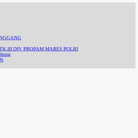
ANGGANG
K.III DIV PROPAM MABES POLRI
ubung
AN