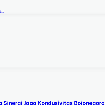
int
a Sinergi Jaga Kondusivitas Bojonegoro