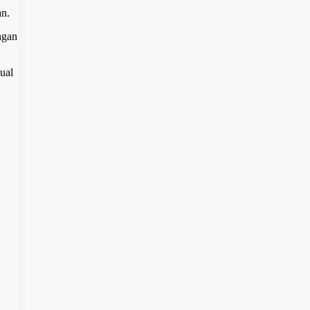
an.
ngan
ual