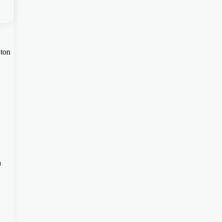
 ton
a