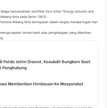
 Niaga menyerahkan sertifikat Zero Emisi “Energy Solution and
 Malang Kota pada Senin (18/2).
 Polresta Malang Kota bertepatan dalam rangka memperingati Hari
 mengucapkan terima kasih atas penghargaan yang diberikan
ng.
 Polda Jatim Disorot, Kasubdit Bungkam Saat
adi Penghubung
nowo Memberikan Himbauan Ke Masyarakat
 sumbangsih pohon dari Pertamina. Ini merupakan wujud nyata