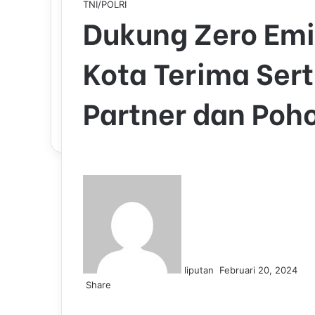
TNI/POLRI
Dukung Zero Emi
Kota Terima Sert
Partner dan Poh
S
e
n
d
a
n
liputan
Februari 20, 2024
e
Share
m
F
L
T
P
W
T
a
a
i
u
i
h
e
i