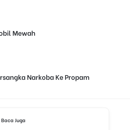
Mobil Mewah
ersangka Narkoba Ke Propam
Baca Juga
C