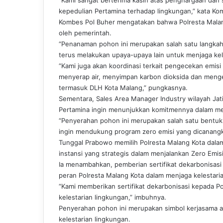
kepedulian Pertamina terhadap lingkungan,” kata Ko
Kombes Pol Buher mengatakan bahwa Polresta Mala
oleh pemerintah.
“Penanaman pohon ini merupakan salah satu langkah
terus melakukan upaya-upaya lain untuk menjaga kel
“Kami juga akan koordinasi terkait pengecekan emisi
menyerap air, menyimpan karbon dioksida dan mengelu
termasuk DLH Kota Malang,” pungkasnya.
Sementara, Sales Area Manager Industry wilayah Ja
Pertamina ingin menunjukkan komitmennya dalam men
“Penyerahan pohon ini merupakan salah satu bentuk
ingin mendukung program zero emisi yang dicanangk
Tunggal Prabowo memilih Polresta Malang Kota dalam
instansi yang strategis dalam menjalankan Zero Emis
Ia menambahkan, pemberian sertifikat dekarbonisasi
peran Polresta Malang Kota dalam menjaga kelestari
“Kami memberikan sertifikat dekarbonisasi kepada Po
kelestarian lingkungan,” imbuhnya.
Penyerahan pohon ini merupakan simbol kerjasama a
kelestarian lingkungan.