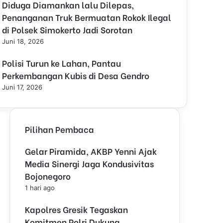
Diduga Diamankan lalu Dilepas,
l
o
Penanganan Truk Bermuatan Rokok Ilegal
s
di Polsek Simokerto Jadi Sorotan
e
Juni 18, 2026
Polisi Turun ke Lahan, Pantau
Perkembangan Kubis di Desa Gendro
Juni 17, 2026
Pilihan Pembaca
Gelar Piramida, AKBP Yenni Ajak
Media Sinergi Jaga Kondusivitas
Bojonegoro
1 hari ago
Kapolres Gresik Tegaskan
Komitmen Polri Dukung