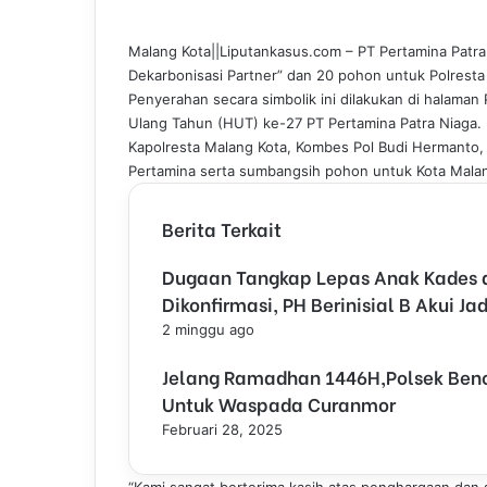
c
n
m
n
a
l
l
e
k
b
t
t
e
Malang Kota||Liputankasus.com – PT Pertamina Patra
b
e
l
e
s
g
Dekarbonisasi Partner” dan 20 pohon untuk Polresta
o
d
r
r
A
r
Penyerahan secara simbolik ini dilakukan di halaman
o
I
e
p
a
Ulang Tahun (HUT) ke-27 PT Pertamina Patra Niaga.
k
n
s
p
m
Kapolresta Malang Kota, Kombes Pol Budi Hermanto,
t
Pertamina serta sumbangsih pohon untuk Kota Mala
Berita Terkait
Dugaan Tangkap Lepas Anak Kades di
Dikonfirmasi, PH Berinisial B Akui J
2 minggu ago
Jelang Ramadhan 1446H,Polsek Be
Untuk Waspada Curanmor
Februari 28, 2025
“Kami sangat berterima kasih atas penghargaan dan