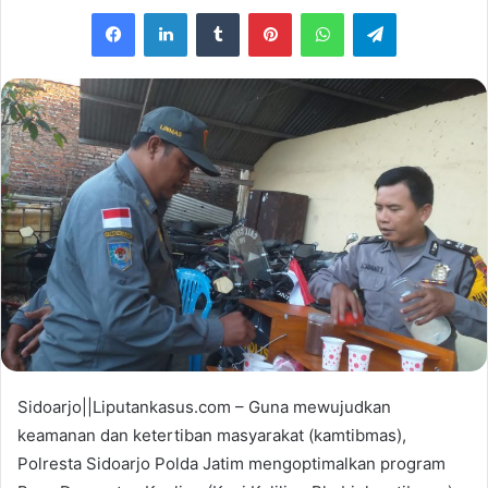
e
Facebook
LinkedIn
Tumblr
Pinterest
WhatsApp
Telegram
n
d
a
n
e
m
a
i
l
Sidoarjo||Liputankasus.com – Guna mewujudkan
keamanan dan ketertiban masyarakat (kamtibmas),
Polresta Sidoarjo Polda Jatim mengoptimalkan program