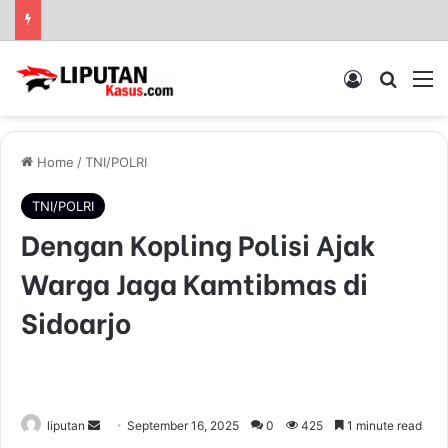
Log In
Pencar
M
Home
/
TNI/POLRI
TNI/POLRI
Dengan Kopling Polisi Ajak
Warga Jaga Kamtibmas di
Sidoarjo
liputan
S
September 16, 2025
0
425
1 minute read