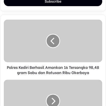
e
r
y
o
u
r
E
m
a
i
l
a
d
d
Polres Kediri Berhasil Amankan 16 Tersangka 98,48
r
gram Sabu dan Ratusan Ribu Okerbaya
e
s
s