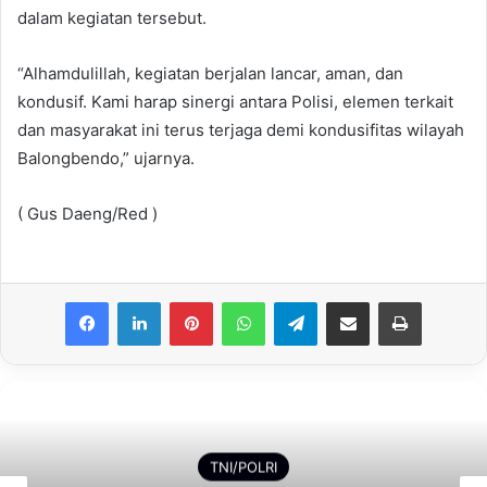
dalam kegiatan tersebut.
“Alhamdulillah, kegiatan berjalan lancar, aman, dan
kondusif. Kami harap sinergi antara Polisi, elemen terkait
dan masyarakat ini terus terjaga demi kondusifitas wilayah
Balongbendo,” ujarnya.
( Gus Daeng/Red )
Facebook
LinkedIn
Pinterest
WhatsApp
Telegram
Share via Email
Print
TNI/POLRI