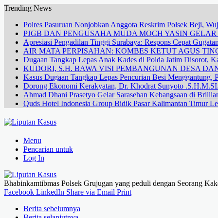
Trending News
Polres Pasuruan Nonjobkan Anggota Reskrim Polsek Beji, W
PJGB DAN PENGUSAHA MUDA MOCH YASIN GELA
Apresiasi Pengadilan Tinggi Surabaya: Respons Cepat Gugata
AIR MATA PERPISAHAN: KOMBES KETUT AGUS TING
Dugaan Tangkap Lepas Anak Kades di Polda Jatim Disorot, Ka
KUDORI, S.H. BAWA VISI PEMBANGUNAN DESA 
Kasus Dugaan Tangkap Lepas Pencurian Besi Menggantung, P
Dorong Ekonomi Kerakyatan, Dr. Khodrat Sunyoto .S.H.M.SI.
Ahmad Dhani Prasetyo Gelar Sarasehan Kebangsaan di Brillia
Quds Hotel Indonesia Group Bidik Pasar Kalimantan Timur Le
Menu
Pencarian untuk
Log In
Bhabinkamtibmas Polsek Grujugan yang peduli dengan Seorang Kake
Facebook
LinkedIn
Share via Email
Print
Berita sebelumnya
Berita selanjutnya