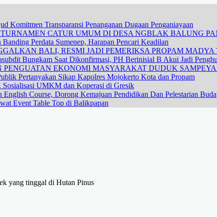
ujud Komitmen Transparansi Penanganan Dugaan Penganiayaan
R TURNAMEN CATUR UMUM DI DESA NGBLAK BALUNG P
n Banding Perdata Sumenep, Harapan Pencari Keadilan
GALKAN BALI, RESMI JADI PEMERIKSA PROPAM MADYA T
subdit Bungkam Saat Dikonfirmasi, PH Berinisial B Akui Jadi Pengh
DAN PENGUATAN EKONOMI MASYARAKAT DUDUK SAMPEY
ublik Pertanyakan Sikap Kapolres Mojokerto Kota dan Propam
 Sosialisasi UMKM dan Koperasi di Gresik
n English Course, Dorong Kemajuan Pendidikan Dan Pelestarian Bud
wat Event Table Top di Balikpapan
k yang tinggal di Hutan Pinus