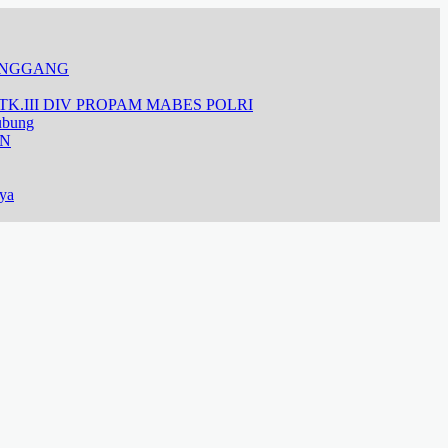
ANGGANG
K.III DIV PROPAM MABES POLRI
ubung
AN
aya