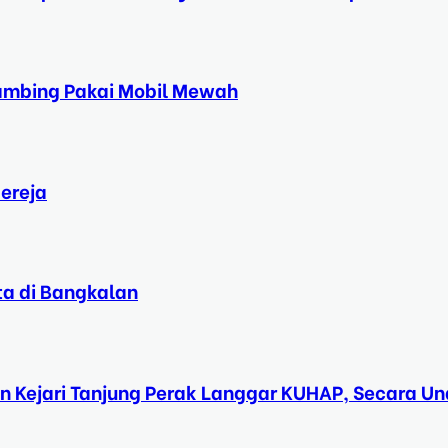
Kambing Pakai Mobil Mewah
ereja
ta di Bangkalan
n Kejari Tanjung Perak Langgar KUHAP, Secara 