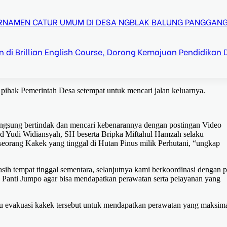
URNAMEN CATUR UMUM DI DESA NGBLAK BALUNG PANGGAN
di Brillian English Course, Dorong Kemajuan Pendidikan 
 pihak Pemerintah Desa setempat untuk mencari jalan keluarnya.
,
ngsung bertindak dan mencari kebenarannya dengan postingan Video
id Yudi Widiansyah, SH beserta Bripka Miftahul Hamzah selaku
eorang Kakek yang tinggal di Hutan Pinus milik Perhutani, “ungkap
asih tempat tinggal sementara, selanjutnya kami berkoordinasi dengan 
 Panti Jumpo agar bisa mendapatkan perawatan serta pelayanan yang
u evakuasi kakek tersebut untuk mendapatkan perawatan yang maksima