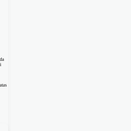
ada
i
atas