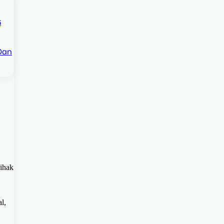
G
Dan
pihak
l,