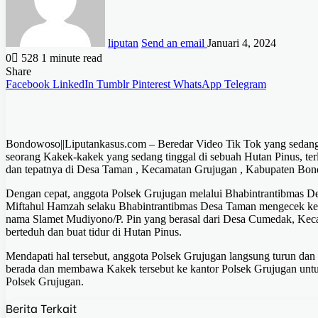
liputan
Send an email
Januari 4, 2024
0
528
1 minute read
Share
Facebook
LinkedIn
Tumblr
Pinterest
WhatsApp
Telegram
Bondowoso||Liputankasus.com – Beredar Video Tik Tok yang sedang
seorang Kakek-kakek yang sedang tinggal di sebuah Hutan Pinus, terli
dan tepatnya di Desa Taman , Kecamatan Grujugan , Kabupaten Bo
Dengan cepat, anggota Polsek Grujugan melalui Bhabintrantibmas D
Miftahul Hamzah selaku Bhabintrantibmas Desa Taman mengecek kebe
nama Slamet Mudiyono/P. Pin yang berasal dari Desa Cumedak, Kec
berteduh dan buat tidur di Hutan Pinus.
Mendapati hal tersebut, anggota Polsek Grujugan langsung turun dan 
berada dan membawa Kakek tersebut ke kantor Polsek Grujugan untuk
Polsek Grujugan.
Berita Terkait