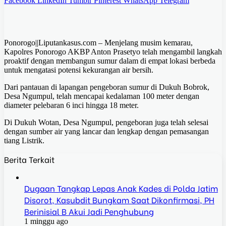
Facebook
LinkedIn
Tumblr
Pinterest
WhatsApp
Telegram
Ponorogo||Liputankasus.com – Menjelang musim kemarau,
Kapolres Ponorogo AKBP Anton Prasetyo telah mengambil langkah
proaktif dengan membangun sumur dalam di empat lokasi berbeda
untuk mengatasi potensi kekurangan air bersih.
Dari pantauan di lapangan pengeboran sumur di Dukuh Bobrok,
Desa Ngumpul, telah mencapai kedalaman 100 meter dengan
diameter pelebaran 6 inci hingga 18 meter.
Di Dukuh Wotan, Desa Ngumpul, pengeboran juga telah selesai
dengan sumber air yang lancar dan lengkap dengan pemasangan
tiang Listrik.
Berita Terkait
Dugaan Tangkap Lepas Anak Kades di Polda Jatim
Disorot, Kasubdit Bungkam Saat Dikonfirmasi, PH
Berinisial B Akui Jadi Penghubung
1 minggu ago