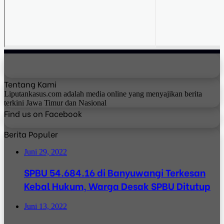
Tentang Kami
Liputankasus.com adalah media online yang menyajikan berita
terkini Jawa Timur dan Nasional
Find us on Facebook
Berita Populer
Juni 29, 2022
SPBU 54.684.16 di Banyuwangi Terkesan
Kebal Hukum, Warga Desak SPBU Ditutup
Juni 13, 2022