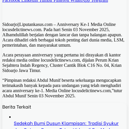
Facebook
LinkedIn
Tumblr
Pinterest
WhatsApp
Telegram
Sidoarjo||Liputankasus.com – Anniversary Ke-1 Media Online
locusdelictinews.com. Pada hari Senin 03 November 2025,
Alhamdulillah berjalan dengan lancar dan tanpa halangan apapun.
Acara dihadiri oleh berbagai tokoh penting dari dunia media, LSM,
pemerintahan, dan masyarakat umum.
Acara perayaan anniversary yang pertama ini dirayakan di kantor
redaksi media online locusdelictinews.com, dijalan Perum Krian
Sejahtera Indah Regency, Cluster Cantik Blok C16 No. 04, Krian
Sidoarjo Jawa Timur.
“Pimpinan redaksi Abdul Munif beserta sekeluarga mengucapkan
terimakasih banyak kepada para undangan yang telah menghadiri
acara anniversary ke-1. Media Online locusdelictinews.com,”tutur
Abdul Munif Senin 03 November 2025.
Berita Terkait
Sedekah Bumi Dusun Klampisan: Tradisi Syukur