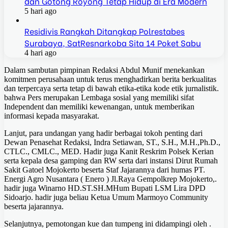
dan Gotong Royong Tetap Hidup di Era Modern
5 hari ago
Residivis Rangkah Ditangkap Polrestabes
Surabaya, SatResnarkoba Sita 14 Poket Sabu
4 hari ago
Dalam sambutan pimpinan Redaksi Abdul Munif menekankan
komitmen perusahaan untuk terus menghadirkan berita berkualitas
dan terpercaya serta tetap di bawah etika-etika kode etik jurnalistik.
bahwa Pers merupakan Lembaga sosial yang memiliki sifat
Independent dan memiliki kewenangan, untuk memberikan
informasi kepada masyarakat.
Lanjut, para undangan yang hadir berbagai tokoh penting dari
Dewan Penasehat Redaksi, Indra Setiawan, ST., S.H., M.H.,Ph.D.,
CTLC., CMLC., MED. Hadir juga Kanit Reskrim Polsek Kerian
serta kepala desa gamping dan RW serta dari instansi Dirut Rumah
Sakit Gatoel Mojokerto beserta Staf Jajarannya dari humas PT.
Energi Agro Nusantara ( Enero ) Jl.Raya Gempolkrep Mojokerto,.
hadir juga Winarno HD.ST.SH.MHum Bupati LSM Lira DPD
Sidoarjo. hadir juga beliau Ketua Umum Marmoyo Community
beserta jajarannya.
Selanjutnya, pemotongan kue dan tumpeng ini didampingi oleh .