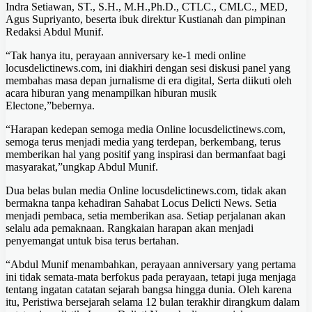
Indra Setiawan, ST., S.H., M.H.,Ph.D., CTLC., CMLC., MED,
Agus Supriyanto, beserta ibuk direktur Kustianah dan pimpinan
Redaksi Abdul Munif.
“Tak hanya itu, perayaan anniversary ke-1 medi online
locusdelictinews.com, ini diakhiri dengan sesi diskusi panel yang
membahas masa depan jurnalisme di era digital, Serta diikuti oleh
acara hiburan yang menampilkan hiburan musik
Electone,”bebernya.
“Harapan kedepan semoga media Online locusdelictinews.com,
semoga terus menjadi media yang terdepan, berkembang, terus
memberikan hal yang positif yang inspirasi dan bermanfaat bagi
masyarakat,”ungkap Abdul Munif.
Dua belas bulan media Online locusdelictinews.com, tidak akan
bermakna tanpa kehadiran Sahabat Locus Delicti News. Setia
menjadi pembaca, setia memberikan asa. Setiap perjalanan akan
selalu ada pemaknaan. Rangkaian harapan akan menjadi
penyemangat untuk bisa terus bertahan.
“Abdul Munif menambahkan, perayaan anniversary yang pertama
ini tidak semata-mata berfokus pada perayaan, tetapi juga menjaga
tentang ingatan catatan sejarah bangsa hingga dunia. Oleh karena
itu, Peristiwa bersejarah selama 12 bulan terakhir dirangkum dalam