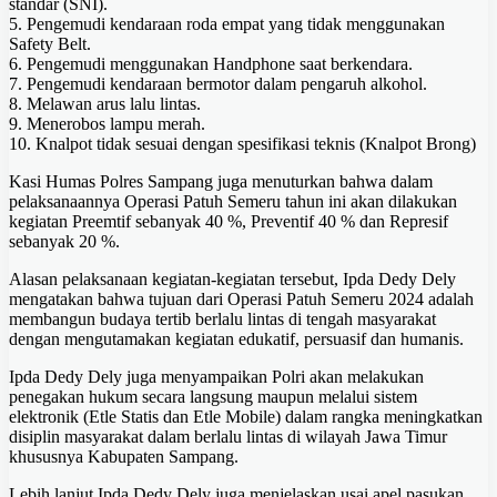
standar (SNI).
5. Pengemudi kendaraan roda empat yang tidak menggunakan
Safety Belt.
6. Pengemudi menggunakan Handphone saat berkendara.
7. Pengemudi kendaraan bermotor dalam pengaruh alkohol.
8. Melawan arus lalu lintas.
9. Menerobos lampu merah.
10. Knalpot tidak sesuai dengan spesifikasi teknis (Knalpot Brong)
Kasi Humas Polres Sampang juga menuturkan bahwa dalam
pelaksanaannya Operasi Patuh Semeru tahun ini akan dilakukan
kegiatan Preemtif sebanyak 40 %, Preventif 40 % dan Represif
sebanyak 20 %.
Alasan pelaksanaan kegiatan-kegiatan tersebut, Ipda Dedy Dely
mengatakan bahwa tujuan dari Operasi Patuh Semeru 2024 adalah
membangun budaya tertib berlalu lintas di tengah masyarakat
dengan mengutamakan kegiatan edukatif, persuasif dan humanis.
Ipda Dedy Dely juga menyampaikan Polri akan melakukan
penegakan hukum secara langsung maupun melalui sistem
elektronik (Etle Statis dan Etle Mobile) dalam rangka meningkatkan
disiplin masyarakat dalam berlalu lintas di wilayah Jawa Timur
khususnya Kabupaten Sampang.
Lebih lanjut Ipda Dedy Dely juga menjelaskan usai apel pasukan,