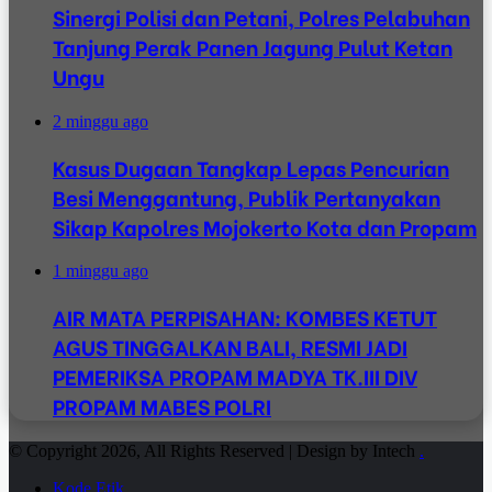
Sinergi Polisi dan Petani, Polres Pelabuhan
Tanjung Perak Panen Jagung Pulut Ketan
Ungu
2 minggu ago
Kasus Dugaan Tangkap Lepas Pencurian
Besi Menggantung, Publik Pertanyakan
Sikap Kapolres Mojokerto Kota dan Propam
1 minggu ago
AIR MATA PERPISAHAN: KOMBES KETUT
AGUS TINGGALKAN BALI, RESMI JADI
PEMERIKSA PROPAM MADYA TK.III DIV
PROPAM MABES POLRI
© Copyright 2026, All Rights Reserved | Design by Intech
.
Kode Etik