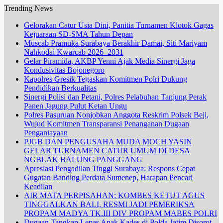
Trending News
Gelorakan Catur Usia Dini, Panitia Turnamen Klotok Gagas
Kejuaraan SD-SMA Tahun Depan
Muscab Pramuka Surabaya Berakhir Damai, Siti Mariyam
Nahkodai Kwarcab 2026–2031
Gelar Piramida, AKBP Yenni Ajak Media Sinergi Jaga
Kondusivitas Bojonegoro
Kapolres Gresik Tegaskan Komitmen Polri Dukung
Pendidikan Berkualitas
Sinergi Polisi dan Petani, Polres Pelabuhan Tanjung Perak
Panen Jagung Pulut Ketan Ungu
Polres Pasuruan Nonjobkan Anggota Reskrim Polsek Beji,
Wujud Komitmen Transparansi Penanganan Dugaan
Penganiayaan
PJGB DAN PENGUSAHA MUDA MOCH YASIN
GELAR TURNAMEN CATUR UMUM DI DESA
NGBLAK BALUNG PANGGANG
Apresiasi Pengadilan Tinggi Surabaya: Respons Cepat
Gugatan Banding Perdata Sumenep, Harapan Pencari
Keadilan
AIR MATA PERPISAHAN: KOMBES KETUT AGUS
TINGGALKAN BALI, RESMI JADI PEMERIKSA
PROPAM MADYA TK.III DIV PROPAM MABES POLRI
Dugaan Tangkap Lepas Anak Kades di Polda Jatim Disorot,