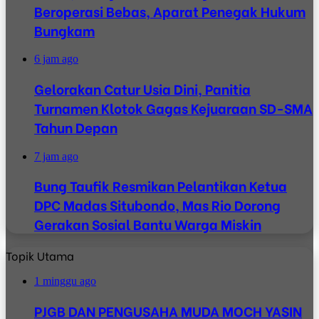
Beroperasi Bebas, Aparat Penegak Hukum
Bungkam
6 jam ago
Gelorakan Catur Usia Dini, Panitia
Turnamen Klotok Gagas Kejuaraan SD-SMA
Tahun Depan
7 jam ago
Bung Taufik Resmikan Pelantikan Ketua
DPC Madas Situbondo, Mas Rio Dorong
Gerakan Sosial Bantu Warga Miskin
Topik Utama
1 minggu ago
PJGB DAN PENGUSAHA MUDA MOCH YASIN