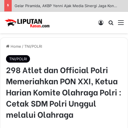
Kapolres Gresik Tegaskan Komitmen Polri Dukung Pendidikan Berkualitas
Log In
Pencar
M
Home
/
TNI/POLRI
TNI/POLRI
298 Atlet dan Official Polri
Memeriahkan PON XXI, Ketua
Harian Komite Olahraga Polri :
Cetak SDM Polri Unggul
melalui Olahraga