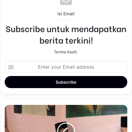
Isi Email
Subscribe untuk mendapatkan
berita terkini!
Terima Kasih.
E
n
t
e
r
y
o
u
r
E
m