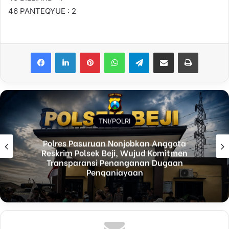
46 PANTEQYUE : 2
Facebook
LinkedIn
Pinterest
WhatsApp
Telegram
Share via Email
Print
TNI/POLRI
a
AIR MATA PERPISAHAN: KOMBES KET
n
AGUS TINGGALKAN BALI, RESMI JAD
PEMERIKSA PROPAM MADYA TK.III DI
PROPAM MABES POLRI