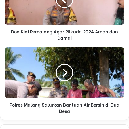
a
i
l
a
d
d
Doa Kiai Pemalang Agar Pilkada 2024 Aman dan
r
Damai
e
s
s
Polres Malang Salurkan Bantuan Air Bersih di Dua
Desa