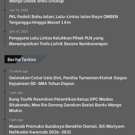
Warga Desak SPBU Ditutup
Juni 13, 2022
PKL Padati Bahu Jalan, Lalu-Lintas Jalan Raya OMBEN
Terganggu Hingga Macet 1 Km
Juni 10, 2022
Pengguna Lalu Lintas Keluhkan Pihak PLN yang
Menempatkan Trafo Listrik Secara Sembarangan
Berita Terkini
13 menit ago
Gelorakan Catur Usia Dini, Panitia Turnamen Klotok Gagas
Kejuaraan SD-SMA Tahun Depan
1 jam ago
Bung Taufik Resmikan Pelantikan Ketua DPC Madas
Situbondo, Mas Rio Dorong Gerakan Sosial Bantu Warga
Miskin
4 jam ago
Muscab Pramuka Surabaya Berakhir Damai, Siti Mariyam
Nahkodai Kwarcab 2026–2031