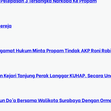
 Pelepasan 3 Tersangka Narkoba Ke Propam
ereja
ngamat Hukum Minta Propam Tindak AKP Roni Rob
n Kejari Tanjung Perak Langgar KUHAP, Secara 
Tahun Do’a Bersama Walikota Surabaya Dengan Orma