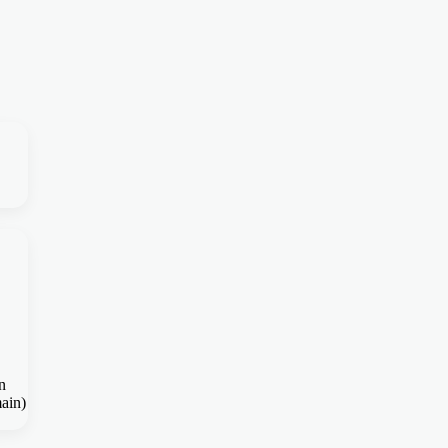
n
ain)