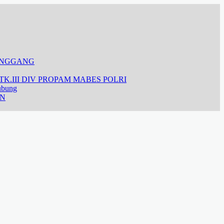
ANGGANG
K.III DIV PROPAM MABES POLRI
ubung
AN