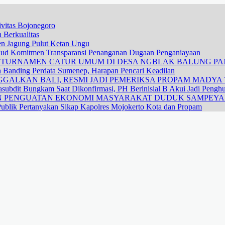
vitas Bojonegoro
 Berkualitas
nen Jagung Pulut Ketan Ungu
ujud Komitmen Transparansi Penanganan Dugaan Penganiayaan
R TURNAMEN CATUR UMUM DI DESA NGBLAK BALUNG P
n Banding Perdata Sumenep, Harapan Pencari Keadilan
GALKAN BALI, RESMI JADI PEMERIKSA PROPAM MADYA T
subdit Bungkam Saat Dikonfirmasi, PH Berinisial B Akui Jadi Pengh
DAN PENGUATAN EKONOMI MASYARAKAT DUDUK SAMPEY
ublik Pertanyakan Sikap Kapolres Mojokerto Kota dan Propam