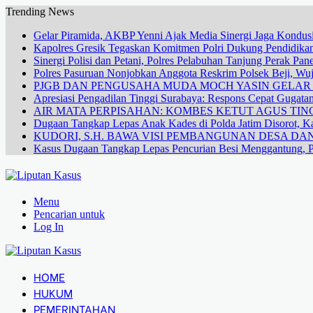
Trending News
Gelar Piramida, AKBP Yenni Ajak Media Sinergi Jaga Kondusi
Kapolres Gresik Tegaskan Komitmen Polri Dukung Pendidikan
Sinergi Polisi dan Petani, Polres Pelabuhan Tanjung Perak Pa
Polres Pasuruan Nonjobkan Anggota Reskrim Polsek Beji, W
PJGB DAN PENGUSAHA MUDA MOCH YASIN GELA
Apresiasi Pengadilan Tinggi Surabaya: Respons Cepat Gugata
AIR MATA PERPISAHAN: KOMBES KETUT AGUS TING
Dugaan Tangkap Lepas Anak Kades di Polda Jatim Disorot, Ka
KUDORI, S.H. BAWA VISI PEMBANGUNAN DESA 
Kasus Dugaan Tangkap Lepas Pencurian Besi Menggantung, P
Menu
Pencarian untuk
Log In
HOME
HUKUM
PEMERINTAHAN