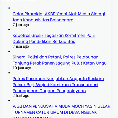
Gelar Piramida, AKBP Yenni Ajak Media Sinergi
Jaga Kondusivitas Bojonegoro
7 jam ago
Kapolres Gresik Tegaskan Komitmen Polri
Dukung Pendidikan Berkualitas
7 jam ago
Sinergi Polisi dan Petani, Polres Pelabuhan
Tanjung Perak Panen Jagung Pulut Ketan Ungu
10 jam ago
Polres Pasuruan Nonjobkan Anggota Reskrim
Polsek Beji, Wujud Komitmen Transparansi
Penanganan Dugaan Penganiayaan
2 hari ago
PJGB DAN PENGUSAHA MUDA MOCH YASIN GELAR
TURNAMEN CATUR UMUM DI DESA NGBLAK
BALUNG PANGGANG