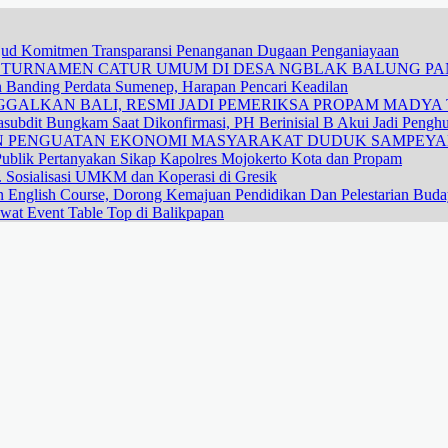
ujud Komitmen Transparansi Penanganan Dugaan Penganiayaan
R TURNAMEN CATUR UMUM DI DESA NGBLAK BALUNG P
n Banding Perdata Sumenep, Harapan Pencari Keadilan
GALKAN BALI, RESMI JADI PEMERIKSA PROPAM MADYA T
subdit Bungkam Saat Dikonfirmasi, PH Berinisial B Akui Jadi Pengh
DAN PENGUATAN EKONOMI MASYARAKAT DUDUK SAMPEY
ublik Pertanyakan Sikap Kapolres Mojokerto Kota dan Propam
 Sosialisasi UMKM dan Koperasi di Gresik
n English Course, Dorong Kemajuan Pendidikan Dan Pelestarian Bud
wat Event Table Top di Balikpapan