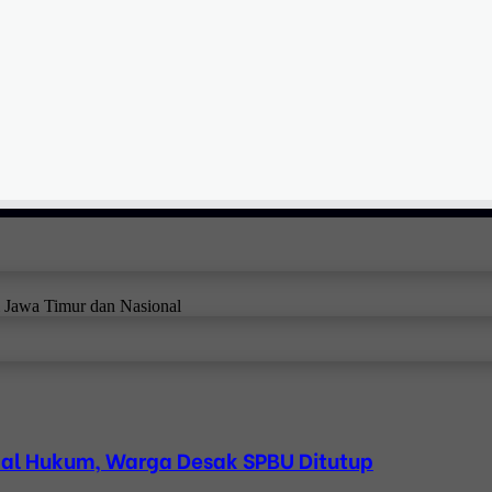
i Jawa Timur dan Nasional
bal Hukum, Warga Desak SPBU Ditutup