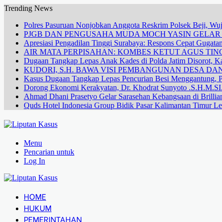
Trending News
Polres Pasuruan Nonjobkan Anggota Reskrim Polsek Beji, W
PJGB DAN PENGUSAHA MUDA MOCH YASIN GELA
Apresiasi Pengadilan Tinggi Surabaya: Respons Cepat Gugata
AIR MATA PERPISAHAN: KOMBES KETUT AGUS TING
Dugaan Tangkap Lepas Anak Kades di Polda Jatim Disorot, Ka
KUDORI, S.H. BAWA VISI PEMBANGUNAN DESA 
Kasus Dugaan Tangkap Lepas Pencurian Besi Menggantung, P
Dorong Ekonomi Kerakyatan, Dr. Khodrat Sunyoto .S.H.M.SI.
Ahmad Dhani Prasetyo Gelar Sarasehan Kebangsaan di Brillia
Quds Hotel Indonesia Group Bidik Pasar Kalimantan Timur Le
Menu
Pencarian untuk
Log In
HOME
HUKUM
PEMERINTAHAN