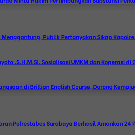
Garad Minta Hakim Pertimbangkan Substansi Perk
 Menggantung, Publik Pertanyakan Sikap Kapolre
oto .S.H.M.SI. Sosialisasi UMKM dan Koperasi di 
ngsaan di Brillian English Course, Dorong Kemaj
aran Polrestabes Surabaya Berhasil Amankan 24 