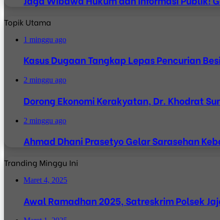
Jaga Wibawa Hukum dan Informasi Publik! 
Topik Utama
1 minggu ago
Kasus Dugaan Tangkap Lepas Pencurian Besi
2 minggu ago
Dorong Ekonomi Kerakyatan, Dr. Khodrat Suny
2 minggu ago
Ahmad Dhani Prasetyo Gelar Sarasehan Keba
Tranding Minggu Ini
Maret 4, 2025
Awal Ramadhan 2025, Satreskrim Polsek Jaj