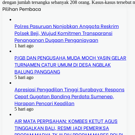
dengan jumlah tersangka sebanyak 208 orang. Kasus-kasus tersebut m
Pilihan Pembaca
Polres Pasuruan Nonjobkan Anggota Reskrim
Polsek Beji, Wujud Komitmen Transparansi
Penanganan Dugaan Penganiayaan
1 hari ago
PJGB DAN PENGUSAHA MUDA MOCH YASIN GELAR
TURNAMEN CATUR UMUM DI DESA NGBLAK
BALUNG PANGGANG
5 hari ago
Apresiasi Pengadilan Tinggi Surabaya: Respons
Cepat Gugatan Banding Perdata Sumenep,
Harapan Pencari Keadilan
5 hari ago
AIR MATA PERPISAHAN: KOMBES KETUT AGUS
TINGGALKAN BALI, RESMI JADI PEMERIKSA
PROPAM MADYA TK.III DIV PROPAM MABES POLRI