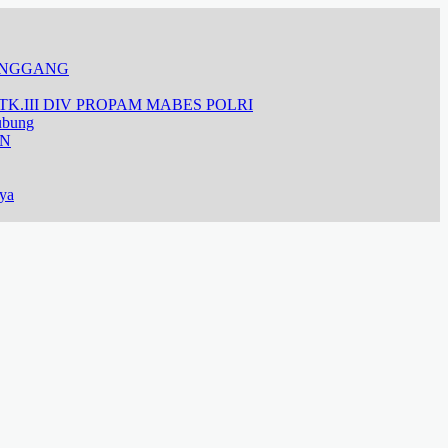
ANGGANG
K.III DIV PROPAM MABES POLRI
ubung
AN
aya