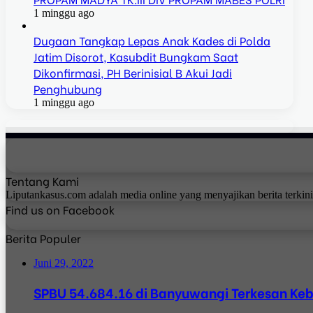
1 minggu ago
Dugaan Tangkap Lepas Anak Kades di Polda
Jatim Disorot, Kasubdit Bungkam Saat
Dikonfirmasi, PH Berinisial B Akui Jadi
Penghubung
1 minggu ago
Tentang Kami
Liputankasus.com adalah media online yang menyajikan berita terkin
Find us on Facebook
Berita Populer
Juni 29, 2022
SPBU 54.684.16 di Banyuwangi Terkesan Ke