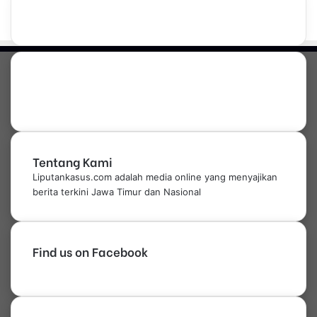
A
d
a
n
P
o
s
P
e
n
j
Tentang Kami
a
Liputankasus.com adalah media online yang menyajikan
g
berita terkini Jawa Timur dan Nasional
a
a
n
Find us on Facebook