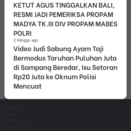
KETUT AGUS TINGGALKAN BALI,
RESMI JADI PEMERIKSA PROPAM
MADYA TK.III DIV PROPAM MABES
POLRI
2 minggu ago
Video Judi Sabung Ayam Taji
Bermodus Taruhan Puluhan Juta
di Sampang Beredar, Isu Setoran
Rp20 Juta ke Oknum Polisi
Mencuat
© Copyright 2026, All Rights Reserved | Design by Intech
.
Kode Etik
Redaksi
Kontak
Privacy Policy