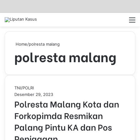
Log In
Pencar
M
Home
/
polresta malang
polresta malang
P
TNI/POLRI
o
Desember 29, 2023
Polresta Malang Kota dan
l
r
Forkopimda Resmikan
e
s
Palang Pintu KA dan Pos
t
a
Penjagaan