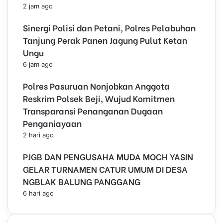
2 jam ago
a
R
Sinergi Polisi dan Petani, Polres Pelabuhan
e
Tanjung Perak Panen Jagung Pulut Ketan
s
m
Ungu
i
6 jam ago
k
a
Polres Pasuruan Nonjobkan Anggota
n
Reskrim Polsek Beji, Wujud Komitmen
P
Transparansi Penanganan Dugaan
a
Penganiayaan
l
a
2 hari ago
n
g
PJGB DAN PENGUSAHA MUDA MOCH YASIN
P
GELAR TURNAMEN CATUR UMUM DI DESA
i
NGBLAK BALUNG PANGGANG
n
6 hari ago
t
u
K