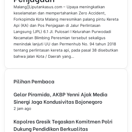
M
a
Malang||Liputankasus.com – Upaya meningkatkan
l
keselamatan dan mempertahankan Zero Accident,
a
Forkopimda Kota Malang meresmikan palang pintu Kereta
n
Api (KA) dan Pos Penjagaan di Jalur Perlintasan
g
Langsung (JPL) 6.1 Jl. Pulosari I Kelurahan Purwodadi
K
Kecamatan Blimbing Peresmian tersebut sekaligus
o
menindak lanjuti UU dan Permenhub No. 94 tahun 2018
t
tentang perlintasan kereta api, pada pasal 38 disebutkan
a
bahwa jalan Kota / Daerah yang…
d
a
n
Pilihan Pembaca
F
o
Gelar Piramida, AKBP Yenni Ajak Media
r
k
Sinergi Jaga Kondusivitas Bojonegoro
o
2 jam ago
p
i
Kapolres Gresik Tegaskan Komitmen Polri
m
Dukung Pendidikan Berkualitas
d