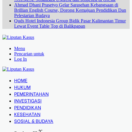
Ahmad Dhani Prasetyo Gelar Sarasehan Kebangsaan di
Brillian English Course, Dorong Kemajuan Pendidikan Dan
Pelestarian Budaya
Quds Hotel Indonesia Group Bidik Pasar Kalimantan Timur
Lewat Event Table Top di Balikpapan
Menu
Pencarian untuk
Log In
HOME
HUKUM
PEMERINTAHAN
INVESTIGASI
PENDIDIKAN
KESEHATAN
SOSIAL & BUDAYA
℃