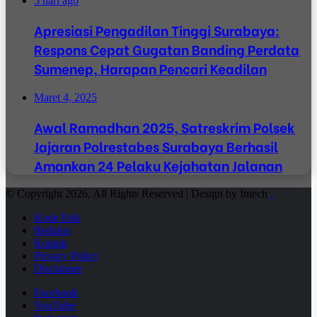
5 hari ago
Apresiasi Pengadilan Tinggi Surabaya:
Respons Cepat Gugatan Banding Perdata
Sumenep, Harapan Pencari Keadilan
Maret 4, 2025
Awal Ramadhan 2025, Satreskrim Polsek
Jajaran Polrestabes Surabaya Berhasil
Amankan 24 Pelaku Kejahatan Jalanan
© Copyright 2026, All Rights Reserved | Design by Intech
.
Kode Etik
Redaksi
Kontak
Privacy Policy
Disclaimer
Facebook
YouTube