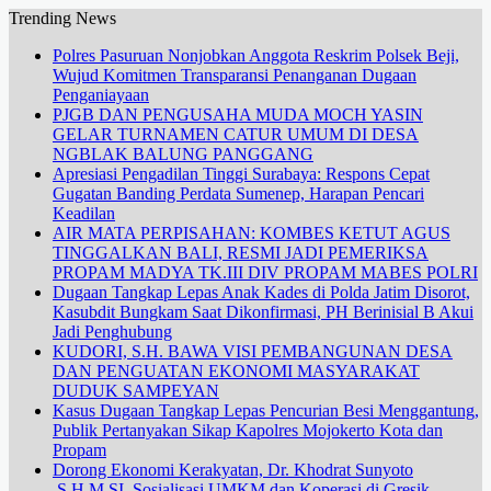
Trending News
Polres Pasuruan Nonjobkan Anggota Reskrim Polsek Beji,
Wujud Komitmen Transparansi Penanganan Dugaan
Penganiayaan
PJGB DAN PENGUSAHA MUDA MOCH YASIN
GELAR TURNAMEN CATUR UMUM DI DESA
NGBLAK BALUNG PANGGANG
Apresiasi Pengadilan Tinggi Surabaya: Respons Cepat
Gugatan Banding Perdata Sumenep, Harapan Pencari
Keadilan
AIR MATA PERPISAHAN: KOMBES KETUT AGUS
TINGGALKAN BALI, RESMI JADI PEMERIKSA
PROPAM MADYA TK.III DIV PROPAM MABES POLRI
Dugaan Tangkap Lepas Anak Kades di Polda Jatim Disorot,
Kasubdit Bungkam Saat Dikonfirmasi, PH Berinisial B Akui
Jadi Penghubung
KUDORI, S.H. BAWA VISI PEMBANGUNAN DESA
DAN PENGUATAN EKONOMI MASYARAKAT
DUDUK SAMPEYAN
Kasus Dugaan Tangkap Lepas Pencurian Besi Menggantung,
Publik Pertanyakan Sikap Kapolres Mojokerto Kota dan
Propam
Dorong Ekonomi Kerakyatan, Dr. Khodrat Sunyoto
.S.H.M.SI. Sosialisasi UMKM dan Koperasi di Gresik