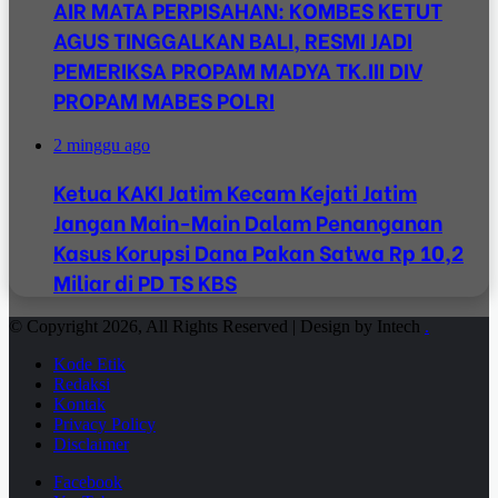
AIR MATA PERPISAHAN: KOMBES KETUT
AGUS TINGGALKAN BALI, RESMI JADI
PEMERIKSA PROPAM MADYA TK.III DIV
PROPAM MABES POLRI
2 minggu ago
Ketua KAKI Jatim Kecam Kejati Jatim
Jangan Main-Main Dalam Penanganan
Kasus Korupsi Dana Pakan Satwa Rp 10,2
Miliar di PD TS KBS
© Copyright 2026, All Rights Reserved | Design by Intech
.
Kode Etik
Redaksi
Kontak
Privacy Policy
Disclaimer
Facebook