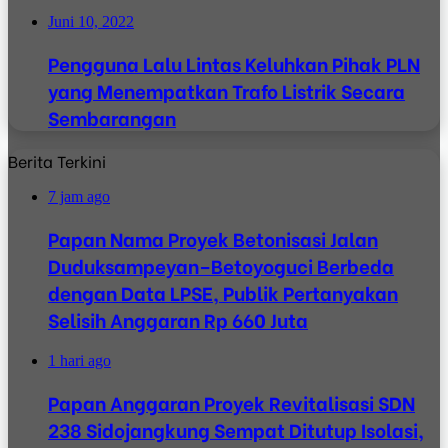
Juni 10, 2022
Pengguna Lalu Lintas Keluhkan Pihak PLN
yang Menempatkan Trafo Listrik Secara
Sembarangan
Berita Terkini
7 jam ago
Papan Nama Proyek Betonisasi Jalan
Duduksampeyan–Betoyoguci Berbeda
dengan Data LPSE, Publik Pertanyakan
Selisih Anggaran Rp 660 Juta
1 hari ago
Papan Anggaran Proyek Revitalisasi SDN
238 Sidojangkung Sempat Ditutup Isolasi,