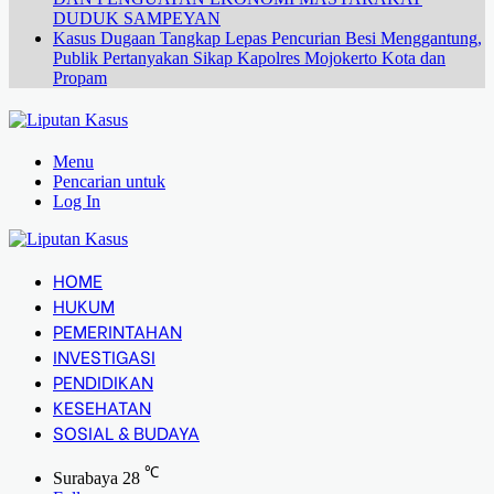
DUDUK SAMPEYAN
Kasus Dugaan Tangkap Lepas Pencurian Besi Menggantung,
Publik Pertanyakan Sikap Kapolres Mojokerto Kota dan
Propam
Menu
Pencarian untuk
Log In
HOME
HUKUM
PEMERINTAHAN
INVESTIGASI
PENDIDIKAN
KESEHATAN
SOSIAL & BUDAYA
℃
Surabaya
28