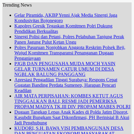
Trending News
Gelar Piramida, AKBP Yenni Ajak Media Sinergi Jaga
Kondusivitas Bojonegoro
Kapolres Gresik Tegaskan Komitmen Polri Dukung
Pendidikan Berkualitas
Sinergi Polisi dan Petani, Polres Pelabuhan Tanjung Perak
Panen Jagung Pulut Ketan Ungu
Polres Pasuruan Nonjobkan Anggota Reskrim Polsek Beji,
Wujud Komitmen Transparansi Penanganan Dugaan
Penganiayaan
PJGB DAN PENGUSAHA MUDA MOCH YASIN
GELAR TURNAMEN CATUR UMUM DI DESA
NGBLAK BALUNG PANGGANG
Apresiasi Pengadilan Tinggi Surabaya: Respons Cepat
Gugatan Banding Perdata Sumenep, Harapan Pencari
Keadilan
AIR MATA PERPISAHAN: KOMBES KETUT AGUS
TINGGALKAN BALI, RESMI JADI PEMERIKSA
PROPAM MADYA TK.III DIV PROPAM MABES POLRI
Dugaan Tangkap Lepas Anak Kades di Polda Jatim Disorot,
Kasubdit Bungkam Saat Dikonfirmasi, PH Berinisial B Akui
Jadi Penghubung
KUDORI, S.H. BAWA VISI PEMBANGUNAN DESA
DAN PENGUATAN EKONOMI MASYARAKAT