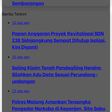
Sembarangan
Berita Terkini
16 jam ago
Papan Anggaran Proyek Revitalisasi SDN
238 Sidojangkung Sempat Ditutup Isolasi,
Kini Diganti
16 jam ago
Saling Klaim Tanah Pandegiling Hendra:
Silahkan Adu Data Sesuai Perundang-
undangan
23 jam ago
Polres Malang Amankan Tersangka
Pengedar Narkoba di Kepanjen, Sita Sabu