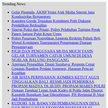
Trending News
Gelar Piramida, AKBP Yenni Ajak Media Sinergi Jaga
Kondusivitas Bojonegoro
Kapolres Gresik Tegaskan Komitmen Polri Dukung
Pendidikan Berkualitas
Sinergi Polisi dan Petani, Polres Pelabuhan Tanjung Perak
Panen Jagung Pulut Ketan Ungu
Polres Pasuruan Nonjobkan Anggota Reskrim Polsek Beji,
Wujud Komitmen Transparansi Penanganan Dugaan
Penganiayaan
PJGB DAN PENGUSAHA MUDA MOCH YASIN
GELAR TURNAMEN CATUR UMUM DI DESA
NGBLAK BALUNG PANGGANG
Apresiasi Pengadilan Tinggi Surabaya: Respons Cepat
Gugatan Banding Perdata Sumenep, Harapan Pencari
Keadilan
AIR MATA PERPISAHAN: KOMBES KETUT AGUS
TINGGALKAN BALI, RESMI JADI PEMERIKSA
PROPAM MADYA TK.III DIV PROPAM MABES POLRI
Dugaan Tangkap Lepas Anak Kades di Polda Jatim Disorot,
Kasubdit Bungkam Saat Dikonfirmasi, PH Berinisial B Akui
Jadi Penghubung
KUDORI, S.H. BAWA VISI PEMBANGUNAN DESA
DAN PENGUATAN EKONOMI MASYARAKAT