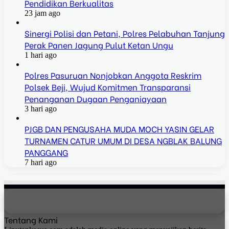
Pendidikan Berkualitas
23 jam ago
Sinergi Polisi dan Petani, Polres Pelabuhan Tanjung
Perak Panen Jagung Pulut Ketan Ungu
1 hari ago
Polres Pasuruan Nonjobkan Anggota Reskrim
Polsek Beji, Wujud Komitmen Transparansi
Penanganan Dugaan Penganiayaan
3 hari ago
PJGB DAN PENGUSAHA MUDA MOCH YASIN GELAR
TURNAMEN CATUR UMUM DI DESA NGBLAK BALUNG
PANGGANG
7 hari ago
Tentang Kami