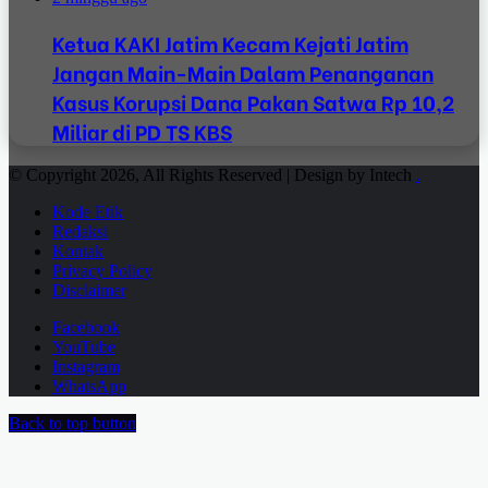
Ketua KAKI Jatim Kecam Kejati Jatim
Jangan Main-Main Dalam Penanganan
Kasus Korupsi Dana Pakan Satwa Rp 10,2
Miliar di PD TS KBS
© Copyright 2026, All Rights Reserved | Design by Intech
.
Kode Etik
Redaksi
Kontak
Privacy Policy
Disclaimer
Facebook
YouTube
Instagram
WhatsApp
Back to top button