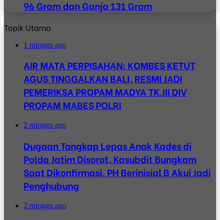
96 Gram dan Ganja 131 Gram
Topik Utama
1 minggu ago
AIR MATA PERPISAHAN: KOMBES KETUT
AGUS TINGGALKAN BALI, RESMI JADI
PEMERIKSA PROPAM MADYA TK.III DIV
PROPAM MABES POLRI
2 minggu ago
Dugaan Tangkap Lepas Anak Kades di
Polda Jatim Disorot, Kasubdit Bungkam
Saat Dikonfirmasi, PH Berinisial B Akui Jadi
Penghubung
2 minggu ago