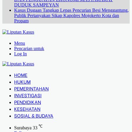
DUDUK SAMPEYAN
Kasus Dugaan Tangkap Lepas Pencurian Besi Menggantung,
Publik Pertanyakan Sikap Kapolres Mojokerto Kota dan
Propam
Menu
Pencarian untuk
Log In
HOME
HUKUM
PEMERINTAHAN
INVESTIGASI
PENDIDIKAN
KESEHATAN
SOSIAL & BUDAYA
℃
Surabaya
33