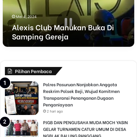
l
u
b
Mei 4, 2024
M
Alexis Club Manukan Buka Di
a
Samping Gereja
n
u
k
a
n
B
Pilihan Pembaca
u
k
Polres Pasuruan Nonjobkan Anggota
a
Reskrim Polsek Beji, Wujud Komitmen
D
Transparansi Penanganan Dugaan
i
Penganiayaan
S
2 hari ago
a
m
PJGB DAN PENGUSAHA MUDA MOCH YASIN
p
GELAR TURNAMEN CATUR UMUM DI DESA
i
NGBLAK BALUNG PANGGANG