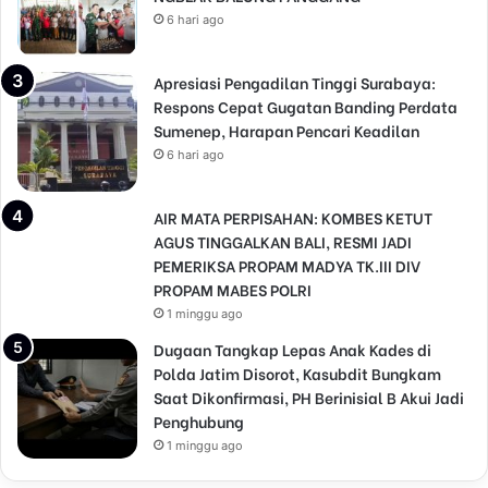
n
6 hari ago
g
G
e
Apresiasi Pengadilan Tinggi Surabaya:
r
Respons Cepat Gugatan Banding Perdata
e
Sumenep, Harapan Pencari Keadilan
j
6 hari ago
a
AIR MATA PERPISAHAN: KOMBES KETUT
AGUS TINGGALKAN BALI, RESMI JADI
PEMERIKSA PROPAM MADYA TK.III DIV
PROPAM MABES POLRI
1 minggu ago
Dugaan Tangkap Lepas Anak Kades di
Polda Jatim Disorot, Kasubdit Bungkam
Saat Dikonfirmasi, PH Berinisial B Akui Jadi
Penghubung
1 minggu ago