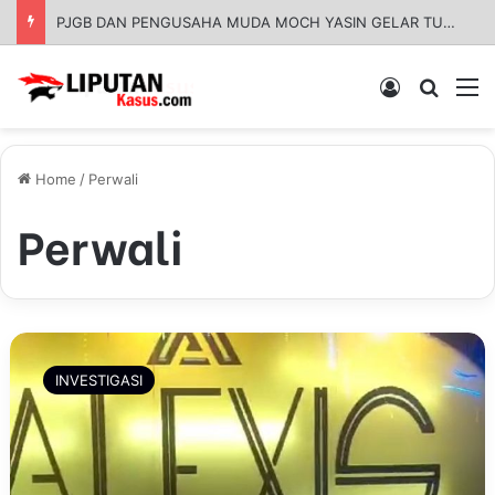
PJGB DAN PENGUSAHA MUDA MOCH YASIN GELAR TURNAMEN CATUR UMUM DI DESA NGBLAK BALUNG PANGGANG
Log In
Pencar
M
Home
/
Perwali
Perwali
A
l
INVESTIGASI
e
x
i
s
C