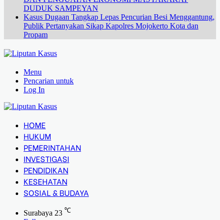
DUDUK SAMPEYAN
Kasus Dugaan Tangkap Lepas Pencurian Besi Menggantung,
Publik Pertanyakan Sikap Kapolres Mojokerto Kota dan
Propam
Menu
Pencarian untuk
Log In
HOME
HUKUM
PEMERINTAHAN
INVESTIGASI
PENDIDIKAN
KESEHATAN
SOSIAL & BUDAYA
℃
Surabaya
23