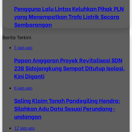
Pengguna Lalu Lintas Keluhkan Pihak PLN
yang Menempatkan Trafo Listrik Secara
Sembarangan
Berita Terkini
5 jam ago
Papan Anggaran Proyek Revitalisasi SDN
238 Sidojangkung Sempat Ditutup Isolasi,
Kini Diganti
6 jam ago
Saling Klaim Tanah Pandegiling Hendra:
Silahkan Adu Data Sesuai Perundang-
undangan
12 jam ago