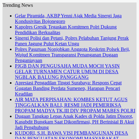
Trending News
Gelar Piramida, AKBP Yenni Ajak Media Sinergi Jaga
Kondusivitas Bojonegoro
Kapolres Gresik Tegaskan Komitmen Polri Dukung
Pendidikan Berkualitas
Sinergi Polisi dan Petani, Polres Pelabuhan Tanjung Perak
Panen Jagung Pulut Ketan Ungu
Polres Pasuruan Nonjobkan Anggota Reskrim Polsek Beji,
Wujud Komitmen Transparansi Penanganan Dugaan
Penganiayaan
PJGB DAN PENGUSAHA MUDA MOCH YASIN
GELAR TURNAMEN CATUR UMUM DI DESA
NGBLAK BALUNG PANGGANG
Apresiasi Pengadilan Tinggi Surabaya: Respons Cepat
Gugatan Banding Perdata Sumenep, Harapan Pencari
Keadilan
AIR MATA PERPISAHAN: KOMBES KETUT AGUS
TINGGALKAN BALI, RESMI JADI PEMERIKSA
PROPAM MADYA TK.III DIV PROPAM MABES POLRI
Dugaan Tangkap Lepas Anak Kades di Polda Jatim Disorot,
Kasubdit Bungkam Saat Dikonfirmasi, PH Berinisial B Akui
Jadi Penghubung
KUDORI, S.H. BAWA VISI PEMBANGUNAN DESA
DAN PENGUATAN EKONOMI MASYARAKAT