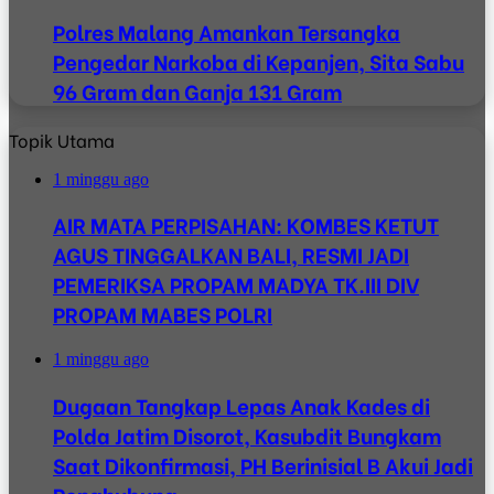
Polres Malang Amankan Tersangka
Pengedar Narkoba di Kepanjen, Sita Sabu
96 Gram dan Ganja 131 Gram
Topik Utama
1 minggu ago
AIR MATA PERPISAHAN: KOMBES KETUT
AGUS TINGGALKAN BALI, RESMI JADI
PEMERIKSA PROPAM MADYA TK.III DIV
PROPAM MABES POLRI
1 minggu ago
Dugaan Tangkap Lepas Anak Kades di
Polda Jatim Disorot, Kasubdit Bungkam
Saat Dikonfirmasi, PH Berinisial B Akui Jadi