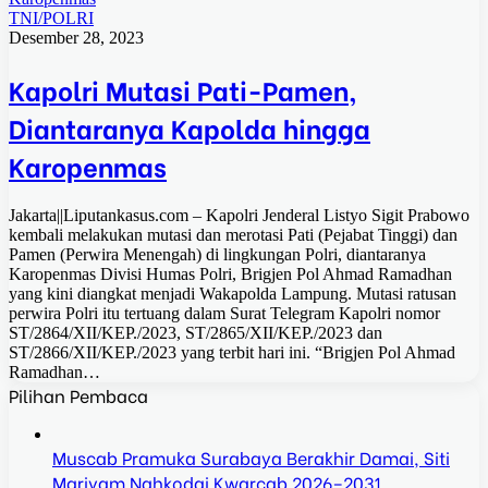
TNI/POLRI
Desember 28, 2023
Kapolri Mutasi Pati-Pamen,
Diantaranya Kapolda hingga
Karopenmas
Jakarta||Liputankasus.com – Kapolri Jenderal Listyo Sigit Prabowo
kembali melakukan mutasi dan merotasi Pati (Pejabat Tinggi) dan
Pamen (Perwira Menengah) di lingkungan Polri, diantaranya
Karopenmas Divisi Humas Polri, Brigjen Pol Ahmad Ramadhan
yang kini diangkat menjadi Wakapolda Lampung. Mutasi ratusan
perwira Polri itu tertuang dalam Surat Telegram Kapolri nomor
ST/2864/XII/KEP./2023, ST/2865/XII/KEP./2023 dan
ST/2866/XII/KEP./2023 yang terbit hari ini. “Brigjen Pol Ahmad
Ramadhan…
Pilihan Pembaca
Muscab Pramuka Surabaya Berakhir Damai, Siti
Mariyam Nahkodai Kwarcab 2026–2031