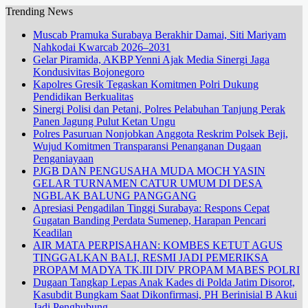
Trending News
Muscab Pramuka Surabaya Berakhir Damai, Siti Mariyam
Nahkodai Kwarcab 2026–2031
Gelar Piramida, AKBP Yenni Ajak Media Sinergi Jaga
Kondusivitas Bojonegoro
Kapolres Gresik Tegaskan Komitmen Polri Dukung
Pendidikan Berkualitas
Sinergi Polisi dan Petani, Polres Pelabuhan Tanjung Perak
Panen Jagung Pulut Ketan Ungu
Polres Pasuruan Nonjobkan Anggota Reskrim Polsek Beji,
Wujud Komitmen Transparansi Penanganan Dugaan
Penganiayaan
PJGB DAN PENGUSAHA MUDA MOCH YASIN
GELAR TURNAMEN CATUR UMUM DI DESA
NGBLAK BALUNG PANGGANG
Apresiasi Pengadilan Tinggi Surabaya: Respons Cepat
Gugatan Banding Perdata Sumenep, Harapan Pencari
Keadilan
AIR MATA PERPISAHAN: KOMBES KETUT AGUS
TINGGALKAN BALI, RESMI JADI PEMERIKSA
PROPAM MADYA TK.III DIV PROPAM MABES POLRI
Dugaan Tangkap Lepas Anak Kades di Polda Jatim Disorot,
Kasubdit Bungkam Saat Dikonfirmasi, PH Berinisial B Akui
Jadi Penghubung