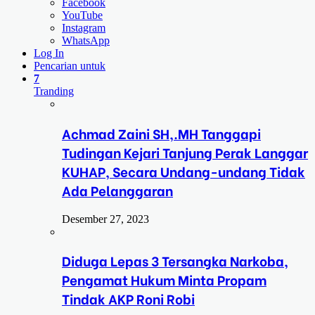
Facebook
YouTube
Instagram
WhatsApp
Log In
Pencarian untuk
7
Tranding
Achmad Zaini SH,.MH Tanggapi
Tudingan Kejari Tanjung Perak Langgar
KUHAP, Secara Undang-undang Tidak
Ada Pelanggaran
Desember 27, 2023
Diduga Lepas 3 Tersangka Narkoba,
Pengamat Hukum Minta Propam
Tindak AKP Roni Robi