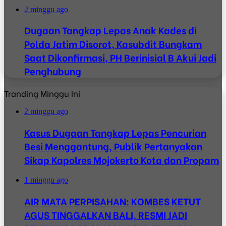
2 minggu ago
Dugaan Tangkap Lepas Anak Kades di
Polda Jatim Disorot, Kasubdit Bungkam
Saat Dikonfirmasi, PH Berinisial B Akui Jadi
Penghubung
Tranding Minggu Ini
2 minggu ago
Kasus Dugaan Tangkap Lepas Pencurian
Besi Menggantung, Publik Pertanyakan
Sikap Kapolres Mojokerto Kota dan Propam
1 minggu ago
AIR MATA PERPISAHAN: KOMBES KETUT
AGUS TINGGALKAN BALI, RESMI JADI