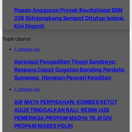
Papan Anggaran Proyek Revitalisasi SDN
238 Sidojangkung Sempat Ditutup Isolasi,
Kini Diganti
Topik Utama
1 minggu ago
Apresiasi Pengadilan Tinggi Surabaya:
Respons Cepat Gugatan Banding Perdata
Sumenep, Harapan Pencari Keadilan
1 minggu ago
AIR MATA PERPISAHAN: KOMBES KETUT
AGUS TINGGALKAN BALI, RESMI JADI
PEMERIKSA PROPAM MADYA TK.III DIV
PROPAM MABES POLRI