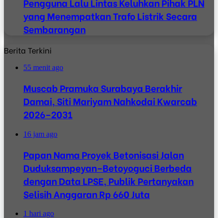
Pengguna Lalu Lintas Keluhkan Pihak PLN
yang Menempatkan Trafo Listrik Secara
Sembarangan
Berita Terkini
55 menit ago
Muscab Pramuka Surabaya Berakhir
Damai, Siti Mariyam Nahkodai Kwarcab
2026–2031
16 jam ago
Papan Nama Proyek Betonisasi Jalan
Duduksampeyan–Betoyoguci Berbeda
dengan Data LPSE, Publik Pertanyakan
Selisih Anggaran Rp 660 Juta
1 hari ago