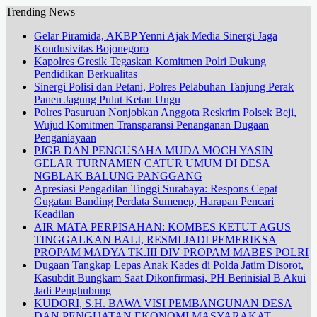
Trending News
Gelar Piramida, AKBP Yenni Ajak Media Sinergi Jaga
Kondusivitas Bojonegoro
Kapolres Gresik Tegaskan Komitmen Polri Dukung
Pendidikan Berkualitas
Sinergi Polisi dan Petani, Polres Pelabuhan Tanjung Perak
Panen Jagung Pulut Ketan Ungu
Polres Pasuruan Nonjobkan Anggota Reskrim Polsek Beji,
Wujud Komitmen Transparansi Penanganan Dugaan
Penganiayaan
PJGB DAN PENGUSAHA MUDA MOCH YASIN
GELAR TURNAMEN CATUR UMUM DI DESA
NGBLAK BALUNG PANGGANG
Apresiasi Pengadilan Tinggi Surabaya: Respons Cepat
Gugatan Banding Perdata Sumenep, Harapan Pencari
Keadilan
AIR MATA PERPISAHAN: KOMBES KETUT AGUS
TINGGALKAN BALI, RESMI JADI PEMERIKSA
PROPAM MADYA TK.III DIV PROPAM MABES POLRI
Dugaan Tangkap Lepas Anak Kades di Polda Jatim Disorot,
Kasubdit Bungkam Saat Dikonfirmasi, PH Berinisial B Akui
Jadi Penghubung
KUDORI, S.H. BAWA VISI PEMBANGUNAN DESA
DAN PENGUATAN EKONOMI MASYARAKAT