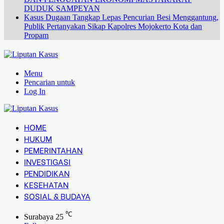
DUDUK SAMPEYAN
Kasus Dugaan Tangkap Lepas Pencurian Besi Menggantung,
Publik Pertanyakan Sikap Kapolres Mojokerto Kota dan
Propam
Menu
Pencarian untuk
Log In
HOME
HUKUM
PEMERINTAHAN
INVESTIGASI
PENDIDIKAN
KESEHATAN
SOSIAL & BUDAYA
℃
Surabaya
25