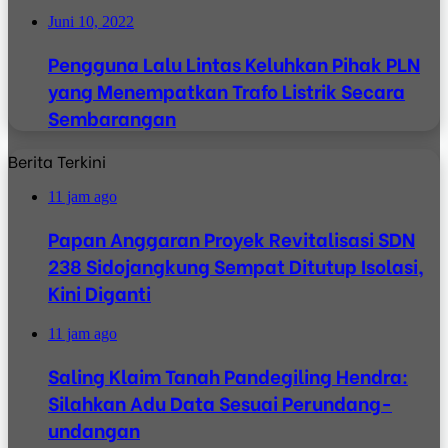
Juni 10, 2022
Pengguna Lalu Lintas Keluhkan Pihak PLN
yang Menempatkan Trafo Listrik Secara
Sembarangan
Berita Terkini
11 jam ago
Papan Anggaran Proyek Revitalisasi SDN
238 Sidojangkung Sempat Ditutup Isolasi,
Kini Diganti
11 jam ago
Saling Klaim Tanah Pandegiling Hendra:
Silahkan Adu Data Sesuai Perundang-
undangan