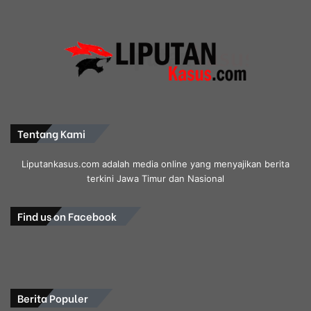
g
a
n
g
g
u
H
i
n
Tentang Kami
g
g
Liputankasus.com adalah media online yang menyajikan berita
a
terkini Jawa Timur dan Nasional
M
a
c
Find us on Facebook
e
t
1
K
m
Berita Populer