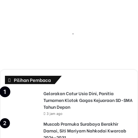
a
d
a
t
Juni 13, 2022
i
PKL Padati Bahu Jalan, Lalu-
B
a
Lintas Jalan Raya OMBEN
h
Terganggu Hingga Macet 1 Km
u
J
a
l
a
Pilihan Pembaca
n
,
Gelorakan Catur Usia Dini, Panitia
L
Turnamen Klotok Gagas Kejuaraan SD-SMA
a
Tahun Depan
l
3 jam ago
u
Muscab Pramuka Surabaya Berakhir
-
Damai, Siti Mariyam Nahkodai Kwarcab
L
2026–2031
i