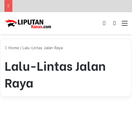
Log In
Pencar
M
Home
/
Lalu-Lintas Jalan Raya
Lalu-Lintas Jalan
Raya
P
K
INVESTIGASI
L
P