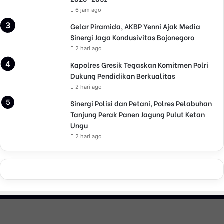
n
6 jam ago
t
Gelar Piramida, AKBP Yenni Ajak Media
a
Sinergi Jaga Kondusivitas Bojonegoro
s
2 hari ago
J
a
Kapolres Gresik Tegaskan Komitmen Polri
l
Dukung Pendidikan Berkualitas
a
2 hari ago
n
Sinergi Polisi dan Petani, Polres Pelabuhan
R
Tanjung Perak Panen Jagung Pulut Ketan
a
Ungu
y
a
2 hari ago
O
M
B
E
N
T
e
r